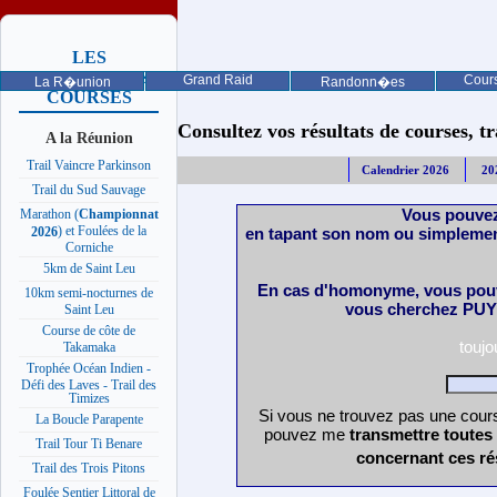
LES
PROCHAINES
Grand Raid
Cours
La R�union
Randonn�es
COURSES
Consultez vos résultats de courses, trai
A la Réunion
Trail Vaincre Parkinson
Calendrier 2026
20
Trail du Sud Sauvage
Vous pouvez
Marathon (
Championnat
) et Foulées de la
en tapant son nom ou simplemen
2026
Corniche
5km de Saint Leu
En cas d'homonyme, vous pouv
10km semi-nocturnes de
vous cherchez PUY 
Saint Leu
Course de côte de
touj
Takamaka
Trophée Océan Indien -
Défi des Laves - Trail des
Timizes
Si vous ne trouvez pas une cours
La Boucle Parapente
pouvez me
transmettre toutes
Trail Tour Ti Benare
concernant ces ré
Trail des Trois Pitons
Foulée Sentier Littoral de