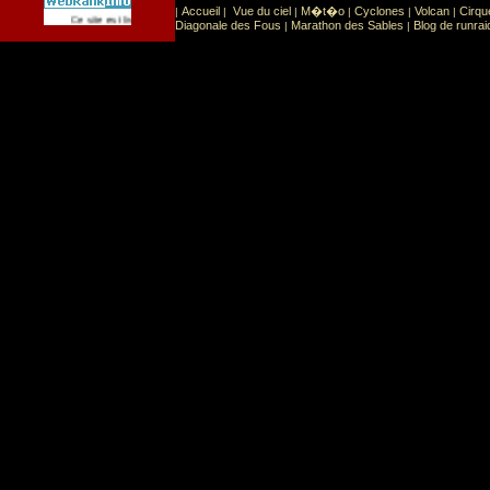
Accueil
Vue du ciel
M�t�o
Cyclones
Volcan
Cirqu
|
|
|
|
|
|
Sport
Sports extr�mes
Ce site est list� dans la cat�gorie
:
Diagonale des Fous
Marathon des Sables
Blog de runrai
|
|