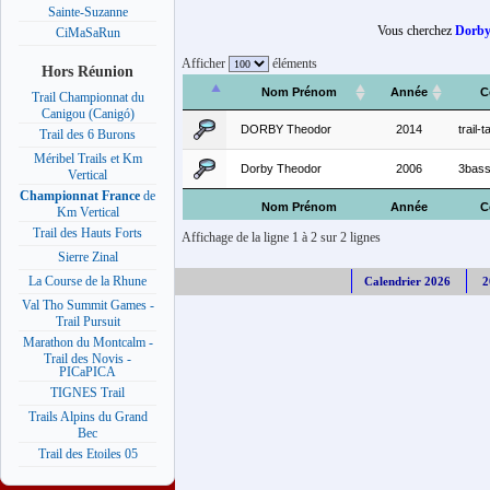
Sainte-Suzanne
Vous cherchez
Dorby
CiMaSaRun
Afficher
éléments
Hors Réunion
Nom Prénom
Année
C
Trail Championnat du
Canigou (Canigó)
DORBY Theodor
2014
trail-
Trail des 6 Burons
Méribel Trails et Km
Dorby Theodor
2006
3bass
Vertical
Championnat France
de
Nom Prénom
Année
C
Km Vertical
Trail des Hauts Forts
Affichage de la ligne 1 à 2 sur 2 lignes
Sierre Zinal
La Course de la Rhune
Calendrier 2026
2
Val Tho Summit Games -
Trail Pursuit
Marathon du Montcalm -
Trail des Novis -
PICaPICA
TIGNES Trail
Trails Alpins du Grand
Bec
Trail des Etoiles 05