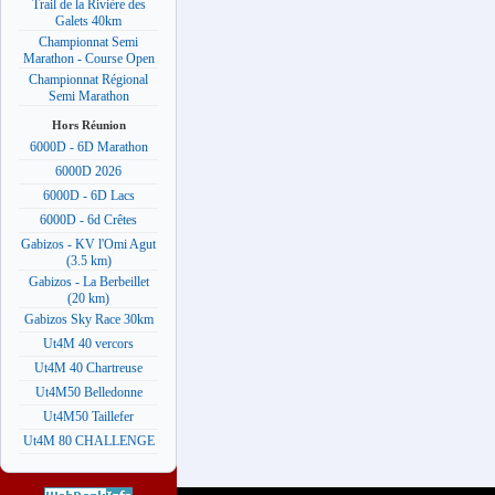
Trail de la Rivière des
Galets 40km
Championnat Semi
Marathon - Course Open
Championnat Régional
Semi Marathon
Hors Réunion
6000D - 6D Marathon
6000D 2026
6000D - 6D Lacs
6000D - 6d Crêtes
Gabizos - KV l'Omi Agut
(3.5 km)
Gabizos - La Berbeillet
(20 km)
Gabizos Sky Race 30km
Ut4M 40 vercors
Ut4M 40 Chartreuse
Ut4M50 Belledonne
Ut4M50 Taillefer
Ut4M 80 CHALLENGE