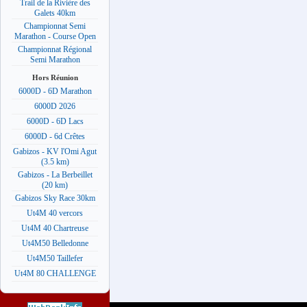
Trail de la Rivière des
Galets 40km
Championnat Semi
Marathon - Course Open
Championnat Régional
Semi Marathon
Hors Réunion
6000D - 6D Marathon
6000D 2026
6000D - 6D Lacs
6000D - 6d Crêtes
Gabizos - KV l'Omi Agut
(3.5 km)
Gabizos - La Berbeillet
(20 km)
Gabizos Sky Race 30km
Ut4M 40 vercors
Ut4M 40 Chartreuse
Ut4M50 Belledonne
Ut4M50 Taillefer
Ut4M 80 CHALLENGE