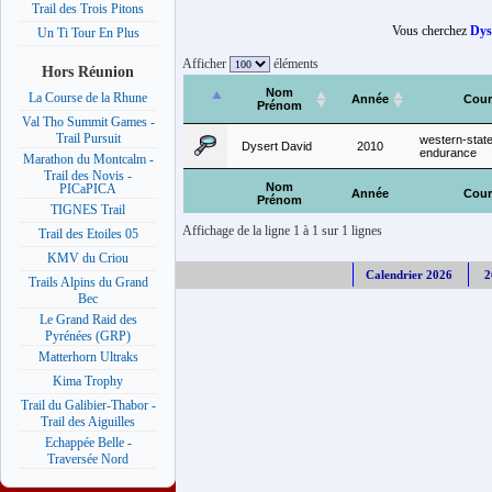
Trail des Trois Pitons
Vous cherchez
Dys
Un Ti Tour En Plus
Afficher
éléments
Hors Réunion
Nom
La Course de la Rhune
Année
Cour
Prénom
Val Tho Summit Games -
Trail Pursuit
western-stat
Dysert David
2010
endurance
Marathon du Montcalm -
Trail des Novis -
Nom
PICaPICA
Année
Cour
Prénom
TIGNES Trail
Affichage de la ligne 1 à 1 sur 1 lignes
Trail des Etoiles 05
KMV du Criou
Calendrier 2026
2
Trails Alpins du Grand
Bec
Le Grand Raid des
Pyrénées (GRP)
Matterhorn Ultraks
Kima Trophy
Trail du Galibier-Thabor -
Trail des Aiguilles
Echappée Belle -
Traversée Nord