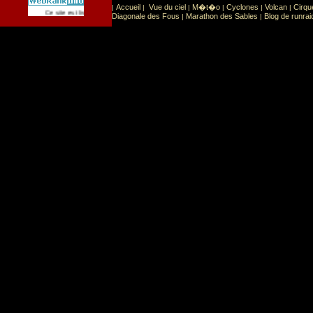
Accueil
Vue du ciel
M�t�o
Cyclones
Volcan
Cirqu
|
|
|
|
|
|
Sport
Sports extr�mes
Ce site est list� dans la cat�gorie
:
Diagonale des Fous
Marathon des Sables
Blog de runrai
|
|