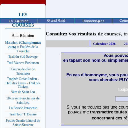
LES
PROCHAINES
Grand Raid
Cours
La R�union
Randonn�es
COURSES
Consultez vos résultats de courses, trai
A la Réunion
Marathon (
Championnat
Calendrier 2026
20
) et Foulées de la
2026
Corniche
Vous pouvez
Trail du Sud Sauvage
en tapant son nom ou simplemen
Trail Vaincre Parkinson
Course de côte de
Takamaka
En cas d'homonyme, vous pouv
Trophée Océan Indien -
vous cherchez PUY 
Défi des Laves - Trail des
Timizes
touj
5km de Saint Leu
10km semi-nocturnes de
Saint Leu
Si vous ne trouvez pas une cours
La Boucle Parapente
pouvez me
transmettre toutes
Trail Tour Ti Benare
concernant ces ré
Foulée Sentier Littoral de
Sainte-Suzanne