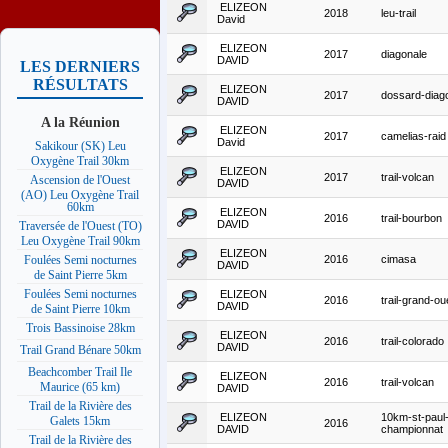
ELIZEON
2018
leu-trail
David
ELIZEON
2017
diagonale
DAVID
LES DERNIERS
RÉSULTATS
ELIZEON
2017
dossard-diag
DAVID
A la Réunion
ELIZEON
2017
camelias-raid
David
Sakikour (SK) Leu
Oxygène Trail 30km
ELIZEON
2017
trail-volcan
Ascension de l'Ouest
DAVID
(AO) Leu Oxygène Trail
60km
ELIZEON
2016
trail-bourbon
DAVID
Traversée de l'Ouest (TO)
Leu Oxygène Trail 90km
ELIZEON
2016
cimasa
Foulées Semi nocturnes
DAVID
de Saint Pierre 5km
Foulées Semi nocturnes
ELIZEON
2016
trail-grand-o
DAVID
de Saint Pierre 10km
Trois Bassinoise 28km
ELIZEON
2016
trail-colorado
DAVID
Trail Grand Bénare 50km
Beachcomber Trail Ile
ELIZEON
2016
trail-volcan
Maurice (65 km)
DAVID
Trail de la Rivière des
ELIZEON
10km-st-paul
Galets 15km
2016
DAVID
championnat
Trail de la Rivière des