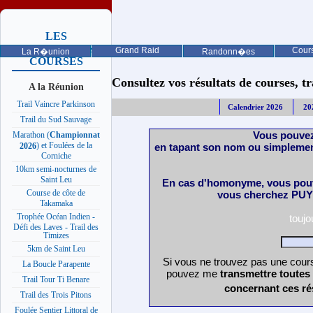
LES
PROCHAINES
Grand Raid
Cours
La R�union
Randonn�es
COURSES
Consultez vos résultats de courses, trai
A la Réunion
Trail Vaincre Parkinson
Calendrier 2026
20
Trail du Sud Sauvage
Vous pouvez
Marathon (
Championnat
) et Foulées de la
en tapant son nom ou simplemen
2026
Corniche
10km semi-nocturnes de
Saint Leu
En cas d'homonyme, vous pouv
Course de côte de
vous cherchez PUY 
Takamaka
Trophée Océan Indien -
touj
Défi des Laves - Trail des
Timizes
5km de Saint Leu
Si vous ne trouvez pas une cours
La Boucle Parapente
pouvez me
transmettre toutes
Trail Tour Ti Benare
concernant ces ré
Trail des Trois Pitons
Foulée Sentier Littoral de