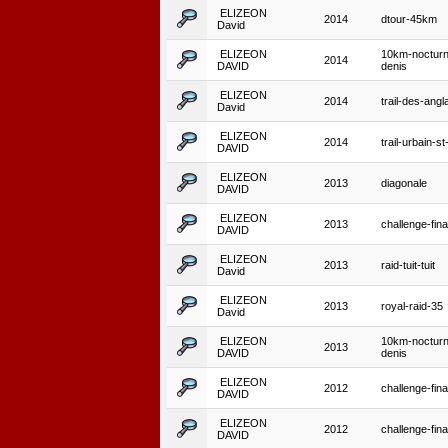
ELIZEON
2014
dtour-45km
David
ELIZEON
10km-nocturn
2014
DAVID
denis
ELIZEON
2014
trail-des-angl
David
ELIZEON
2014
trail-urbain-st
DAVID
ELIZEON
2013
diagonale
DAVID
ELIZEON
2013
challenge-fina
DAVID
ELIZEON
2013
raid-tuit-tuit
David
ELIZEON
2013
royal-raid-35
David
ELIZEON
10km-nocturn
2013
DAVID
denis
ELIZEON
2012
challenge-fina
DAVID
ELIZEON
2012
challenge-fina
DAVID