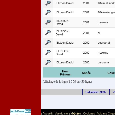
Elizeon David
2001
10km-st-andr
Elizeon David
2001
10km-etang-s
ELIZEON
2001
makoise
David
ELIZEON
2001
ail
David
Elizeon David
2000
course-ail
ELIZEON
2000
makoise
David
Elizeon David
2000
curcuma
Nom
Année
Cour
Prénom
Affichage de la ligne 1 à 59 sur 59 lignes
Calendrier 2026
2
Accueil
Vue du ciel
M�t�o
Cyclones
Volcan
Cirqu
|
|
|
|
|
|