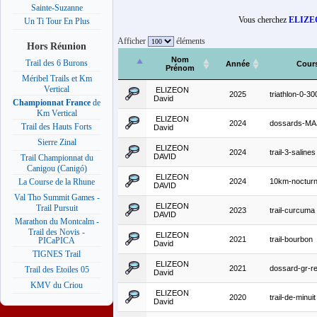
Sainte-Suzanne
Vous cherchez
ELIZE
Un Ti Tour En Plus
Afficher
éléments
Hors Réunion
Nom
Trail des 6 Burons
Année
Cour
Prénom
Méribel Trails et Km
Vertical
ELIZEON
2025
triathlon-0-30
David
Championnat France
de
Km Vertical
ELIZEON
2024
dossards-MA
Trail des Hauts Forts
David
Sierre Zinal
ELIZEON
2024
trail-3-salines
DAVID
Trail Championnat du
Canigou (Canigó)
ELIZEON
2024
10km-nocturn
La Course de la Rhune
DAVID
Val Tho Summit Games -
ELIZEON
Trail Pursuit
2023
trail-curcuma
DAVID
Marathon du Montcalm -
Trail des Novis -
ELIZEON
2021
trail-bourbon
PICaPICA
David
TIGNES Trail
ELIZEON
2021
dossard-gr-r
Trail des Etoiles 05
David
KMV du Criou
ELIZEON
2020
trail-de-minuit
David