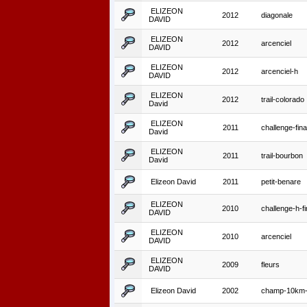
ELIZEON
2012
diagonale
DAVID
ELIZEON
2012
arcenciel
DAVID
ELIZEON
2012
arcenciel-h
DAVID
ELIZEON
2012
trail-colorado
David
ELIZEON
2011
challenge-fina
David
ELIZEON
2011
trail-bourbon
David
Elizeon David
2011
petit-benare
ELIZEON
2010
challenge-h-fi
DAVID
ELIZEON
2010
arcenciel
DAVID
ELIZEON
2009
fleurs
DAVID
Elizeon David
2002
champ-10km-