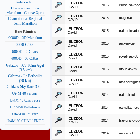
Galets 40km
ELIZEON
2016
cross-savan
DAVID
Championnat Semi
Marathon - Course Open
ELIZEON
2015
diagonale
Championnat Régional
DAVID
Semi Marathon
ELIZEON
2015
trail-colorado
Hors Réunion
David
6000D - 6D Marathon
ELIZEON
2015
arc-en-ciel
6000D 2026
David
6000D - 6D Lacs
ELIZEON
2015
royal-raid-35
David
6000D - 6d Crêtes
Gabizos - KV l'Omi Agut
ELIZEON
2015
dtour-45km
(3.5 km)
David
Gabizos - La Berbeillet
ELIZEON
(20 km)
2014
mascareigne
DAVID
Gabizos Sky Race 30km
ELIZEON
Ut4M 40 vercors
2014
trail-tuit-tuit
David
Ut4M 40 Chartreuse
ELIZEON
Ut4M50 Belledonne
2014
camelias-raid
David
Ut4M50 Taillefer
ELIZEON
2014
trail-grand-o
Ut4M 80 CHALLENGE
DAVID
ELIZEON
2014
arcenciel
DAVID