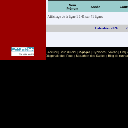
Nom
Année
Cour
Prénom
Affichage de la ligne 1 à 41 sur 41 lignes
Calendrier 2026
2
Accueil
Vue du ciel
M�t�o
Cyclones
Volcan
Cirqu
|
|
|
|
|
|
Sport
Sports extr�mes
Ce site est list� dans la cat�gorie
:
Diagonale des Fous
Marathon des Sables
Blog de runrai
|
|