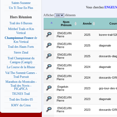
Sainte-Suzanne
Vous cherchez
ENGELV
Un Ti Tour En Plus
Afficher
éléments
Hors Réunion
Nom
Trail des 6 Burons
Année
Cour
Prénom
Méribel Trails et Km
Vertical
ENGELVIN
2025
lozere-trail-5
Pierre
Championnat France
de
Km Vertical
ENGELVIN
2025
diagonale
Trail des Hauts Forts
Pierre
Sierre Zinal
ENGELVIN
2025
dossards-dia
Pierre
Trail Championnat du
Canigou (Canigó)
ENGELVIN
2024
diagonale
La Course de la Rhune
Pierre
Val Tho Summit Games -
ENGELVIN
Trail Pursuit
2024
dossards-GR
Pierre
Marathon du Montcalm -
Trail des Novis -
Engelvin
2023
grp-tour-des-
PICaPICA
Pierre
TIGNES Trail
ENGELVIN
2023
diagonale
Trail des Etoiles 05
Pierre
KMV du Criou
ENGELVIN
2023
dossards-GR
Pierre