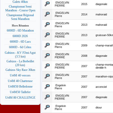
Galets 40km
ENGELVIN
2015
diagonale
PIERRE
Championnat Semi
Marathon - Course Open
ENGELVIN
2014
mahoraid
Championnat Régional
Pierre
Semi Marathon
ENGELVIN
2013
mahoraid
Hors Réunion
Pierre
6000D - 6D Marathon
ENGELVIN
2013
gruissan-50k
6000D 2026
PIERRE
6000D - 6D Lacs
ENGELVIN
2009
champ-marat
Pierre
6000D - 6d Crêtes
Gabizos - KV l'Omi Agut
ENGELVIN
2008
diagonale
(3.5 km)
PIERRE
Gabizos - La Berbeillet
ENGELVIN
champ-monta
(20 km)
2007
PIERRE
dimitile-h
Gabizos Sky Race 30km
ENGELVIN
Ut4M 40 vercors
2007
marathon-stpa
Pierre
Ut4M 40 Chartreuse
Engelvin
Ut4M50 Belledonne
2007
arcenciel
Pierre
Ut4M50 Taillefer
ENGELVIN
2007
diagonale
Ut4M 80 CHALLENGE
PIERRE
Engelvin
2007
dtour
Pierre