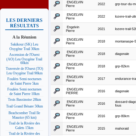
ENGELVIN
2022
grp-tour-du-
Pierre
ENGELVIN
2022
lozere-trail-ult
Pierre
LES DERNIERS
RÉSULTATS
Engelvin
2021
lozere-trail-5
Pierre
A la Réunion
ENGELVIN
2018
montanaspe-
Pierre
Sakikour (SK) Leu
Oxygène Trail 30km
ENGELVIN
2018
diagonale
Ascension de l'Ouest
Pierre
(AO) Leu Oxygène Trail
60km
ENGELVIN
2018
grp-82km
Pierre
Traversée de l'Ouest (TO)
Leu Oxygène Trail 90km
ENGELVIN
2017
endurance-trai
Foulées Semi nocturnes
Pierre
de Saint Pierre 5km
Foulées Semi nocturnes
ENGELVIN
2016
diagonale
PIERRE
de Saint Pierre 10km
Trois Bassinoise 28km
ENGELVIN
dossard-diago
2016
Pierre
fous
Trail Grand Bénare 50km
Beachcomber Trail Ile
ENGELVIN
2016
grp-80km
Maurice (65 km)
Pierre
Trail de la Rivière des
ENGELVIN
Galets 15km
2015
mahoraid
Pierre
Trail de la Rivière des