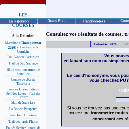
LES
PROCHAINES
Grand Raid
Cours
La R�union
Randonn�es
COURSES
Consultez vos résultats de courses, trai
A la Réunion
Marathon (
Championnat
Calendrier 2026
20
) et Foulées de la
2026
Corniche
Vous pouvez
Trail Vaincre Parkinson
en tapant son nom ou simplemen
Trail du Sud Sauvage
10km semi-nocturnes de
Saint Leu
En cas d'homonyme, vous pouv
Course de côte de
vous cherchez PUY 
Takamaka
Trophée Océan Indien -
touj
Défi des Laves - Trail des
Timizes
5km de Saint Leu
Si vous ne trouvez pas une cours
La Boucle Parapente
pouvez me
transmettre toutes
Trail Tour Ti Benare
concernant ces ré
Trail des Trois Pitons
Foulée Sentier Littoral de