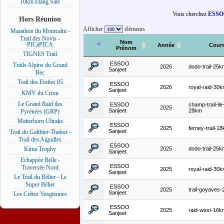
10km Etang Salé
Vous cherchez
ESSOO
Hors Réunion
Afficher
éléments
Marathon du Montcalm -
Trail des Novis -
Nom
PICaPICA
Année
Cour
Prénom
TIGNES Trail
ESSOO
Trails Alpins du Grand
2026
dodo-trail-25k
Sanjeet
Bec
Trail des Etoiles 05
ESSOO
2026
royal-raid-30
Sanjeet
KMV du Criou
Le Grand Raid des
ESSOO
champ-trail-il
2025
Sanjeet
28km
Pyrénées (GRP)
Matterhorn Ultraks
ESSOO
2025
ferney-trail-1
Sanjeet
Trail du Galibier-Thabor -
Trail des Aiguilles
ESSOO
2025
dodo-trail-25k
Kima Trophy
Sanjeet
Echappée Belle -
ESSOO
Traversée Nord
2025
royal-raid-30
Sanjeet
Le Trail du Bélier - Le
Super Bélier
ESSOO
2025
trail-goyaves
Sanjeet
Les Crêtes Vosgiennes
ESSOO
2025
raid-west-16k
Sanjeet