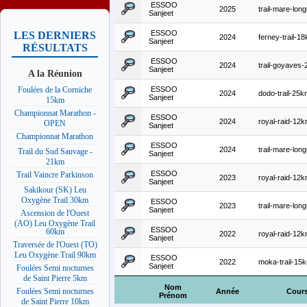
ESSOO
2025
trail-mare-lon
Sanjeet
ESSOO
LES DERNIERS
2024
ferney-trail-1
Sanjeet
RÉSULTATS
ESSOO
2024
trail-goyaves
Sanjeet
A la Réunion
ESSOO
Foulées de la Corniche
2024
dodo-trail-25k
Sanjeet
15km
Championnat Marathon -
ESSOO
2024
royal-raid-12
OPEN
Sanjeet
Championnat Marathon
ESSOO
2024
trail-mare-lo
Trail du Sud Sauvage -
Sanjeet
21km
ESSOO
Trail Vaincre Parkinson
2023
royal-raid-12
Sanjeet
Sakikour (SK) Leu
Oxygène Trail 30km
ESSOO
2023
trail-mare-lo
Sanjeet
Ascension de l'Ouest
(AO) Leu Oxygène Trail
ESSOO
60km
2022
royal-raid-12
Sanjeet
Traversée de l'Ouest (TO)
Leu Oxygène Trail 90km
ESSOO
2022
moka-trail-15
Sanjeet
Foulées Semi nocturnes
de Saint Pierre 5km
Nom
Foulées Semi nocturnes
Année
Cour
Prénom
de Saint Pierre 10km