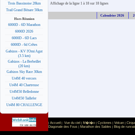
Affichage de la ligne 1 à 18 sur 18 lignes
Trois Bassinoise 28km
Trail Grand Bénare 50km
Calendrier 2026
2
Hors Réunion
6000D - 6D Marathon
6000D 2026
6000D - 6D Lacs
6000D - 6d Crêtes
Gabizos - KV l'Omi Agut
(3.5 km)
Gabizos - La Berbeillet
(20 km)
Gabizos Sky Race 30km
Ut4M 40 vercors
Ut4M 40 Chartreuse
Ut4M50 Belledonne
Ut4M50 Taillefer
Ut4M 80 CHALLENGE
Accueil
Vue du ciel
M�t�o
Cyclones
Volcan
Cirqu
|
|
|
|
|
|
Sport
Sports extr�mes
Ce site est list� dans la cat�gorie
:
Diagonale des Fous
Marathon des Sables
Blog de runrai
|
|