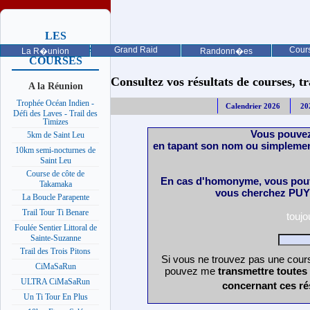
LES
PROCHAINES
Grand Raid
Cours
La R�union
Randonn�es
COURSES
Consultez vos résultats de courses, trai
A la Réunion
Trophée Océan Indien -
Calendrier 2026
20
Défi des Laves - Trail des
Timizes
Vous pouvez
5km de Saint Leu
en tapant son nom ou simplemen
10km semi-nocturnes de
Saint Leu
Course de côte de
En cas d'homonyme, vous pouv
Takamaka
vous cherchez PUY 
La Boucle Parapente
Trail Tour Ti Benare
touj
Foulée Sentier Littoral de
Sainte-Suzanne
Trail des Trois Pitons
Si vous ne trouvez pas une cours
CiMaSaRun
pouvez me
transmettre toutes
ULTRA CiMaSaRun
concernant ces ré
Un Ti Tour En Plus