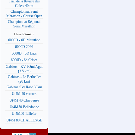
Trail de la Rivière des
Galets 40km
Championnat Semi
Marathon - Course Open
Championnat Régional
Semi Marathon
Hors Réunion
6000D - 6D Marathon
6000D 2026
6000D - 6D Lacs
6000D - 6d Crêtes
Gabizos - KV l'Omi Agut
(3.5 km)
Gabizos - La Berbeillet
(20 km)
Gabizos Sky Race 30km
Ut4M 40 vercors
Ut4M 40 Chartreuse
Ut4M50 Belledonne
Ut4M50 Taillefer
Ut4M 80 CHALLENGE