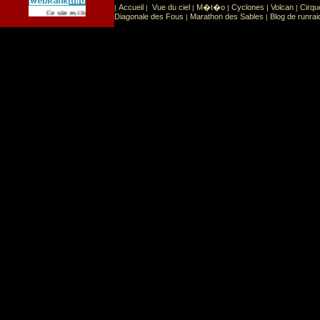
Accueil
Vue du ciel
M�t�o
Cyclones
Volcan
Cirqu
|
|
|
|
|
|
Sport
Sports extr�mes
Ce site est list� dans la cat�gorie
:
Diagonale des Fous
Marathon des Sables
Blog de runrai
|
|