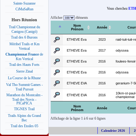
Sainte-Suzanne
Vous cherchez
ETH
CiMaSaRun
Afficher
éléments
Hors Réunion
Nom
Trail Championnat du
Année
Cour
Prénom
Canigou (Canigó)
Trail des 6 Burons
ETHEVE Eva
2023
raid-tuit-tuit-r
Méribel Trails et Km
Vertical
ETHEVE Eva
2017
odyssea
Championnat France
de
Km Vertical
ETHEVE Eva
2016
foulees-fenoir
Trail des Hauts Forts
Sierre Zinal
ETHEVE Eva
2016
odyssea
La Course de la Rhune
ETHEVE EVA
2016
geranium-7-
Val Tho Summit Games -
Trail Pursuit
10km-st-paul
Marathon du Montcalm -
ETHEVE EVA
2016
championnat
Trail des Novis -
PICaPICA
Nom
Année
Cour
TIGNES Trail
Prénom
Trails Alpins du Grand
Affichage de la ligne 1 à 6 sur 6 lignes
Bec
Trail des Etoiles 05
Calendrier 2026
2