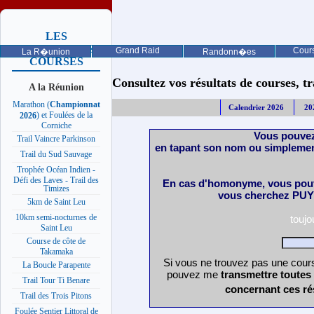
LES
PROCHAINES
Grand Raid
Cours
La R�union
Randonn�es
COURSES
Consultez vos résultats de courses, trai
A la Réunion
Marathon (
Championnat
Calendrier 2026
20
) et Foulées de la
2026
Corniche
Vous pouvez
Trail Vaincre Parkinson
en tapant son nom ou simplemen
Trail du Sud Sauvage
Trophée Océan Indien -
Défi des Laves - Trail des
En cas d'homonyme, vous pouv
Timizes
vous cherchez PUY 
5km de Saint Leu
10km semi-nocturnes de
touj
Saint Leu
Course de côte de
Takamaka
Si vous ne trouvez pas une cours
La Boucle Parapente
pouvez me
transmettre toutes
Trail Tour Ti Benare
concernant ces ré
Trail des Trois Pitons
Foulée Sentier Littoral de