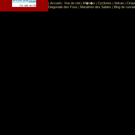
Accueil
Vue du ciel
M�t�o
Cyclones
Volcan
Cirqu
|
|
|
|
|
|
Sport
Sports extr�mes
Ce site est list� dans la cat�gorie
:
Diagonale des Fous
Marathon des Sables
Blog de runrai
|
|