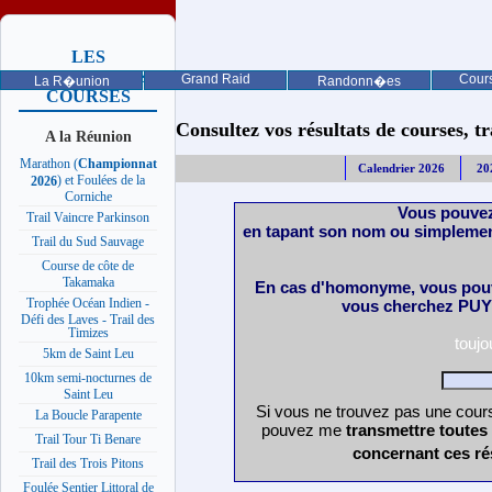
LES
PROCHAINES
Grand Raid
Cours
La R�union
Randonn�es
COURSES
Consultez vos résultats de courses, trai
A la Réunion
Marathon (
Championnat
Calendrier 2026
20
) et Foulées de la
2026
Corniche
Vous pouvez
Trail Vaincre Parkinson
en tapant son nom ou simplemen
Trail du Sud Sauvage
Course de côte de
Takamaka
En cas d'homonyme, vous pouv
Trophée Océan Indien -
vous cherchez PUY 
Défi des Laves - Trail des
Timizes
touj
5km de Saint Leu
10km semi-nocturnes de
Saint Leu
Si vous ne trouvez pas une cours
La Boucle Parapente
pouvez me
transmettre toutes
Trail Tour Ti Benare
concernant ces ré
Trail des Trois Pitons
Foulée Sentier Littoral de