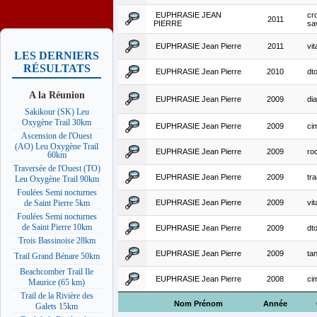
EUPHRASIE JEAN
cr
2011
PIERRE
sa
EUPHRASIE Jean Pierre
2011
vit
LES DERNIERS
RÉSULTATS
EUPHRASIE Jean Pierre
2010
dt
A la Réunion
EUPHRASIE Jean Pierre
2009
di
Sakikour (SK) Leu
Oxygène Trail 30km
EUPHRASIE Jean Pierre
2009
ci
Ascension de l'Ouest
(AO) Leu Oxygène Trail
EUPHRASIE Jean Pierre
2009
ro
60km
Traversée de l'Ouest (TO)
EUPHRASIE Jean Pierre
2009
tra
Leu Oxygène Trail 90km
Foulées Semi nocturnes
EUPHRASIE Jean Pierre
2009
vit
de Saint Pierre 5km
Foulées Semi nocturnes
de Saint Pierre 10km
EUPHRASIE Jean Pierre
2009
dt
Trois Bassinoise 28km
EUPHRASIE Jean Pierre
2009
ta
Trail Grand Bénare 50km
Beachcomber Trail Ile
EUPHRASIE Jean Pierre
2008
ci
Maurice (65 km)
Trail de la Rivière des
Nom Prénom
Année
Galets 15km