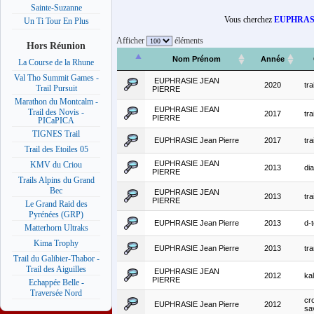
Sainte-Suzanne
Vous cherchez
EUPHRASIE
Un Ti Tour En Plus
Afficher
éléments
Hors Réunion
Nom Prénom
Année
La Course de la Rhune
Val Tho Summit Games -
EUPHRASIE JEAN
2020
tra
Trail Pursuit
PIERRE
Marathon du Montcalm -
EUPHRASIE JEAN
Trail des Novis -
2017
tra
PIERRE
PICaPICA
TIGNES Trail
EUPHRASIE Jean Pierre
2017
tra
Trail des Etoiles 05
EUPHRASIE JEAN
KMV du Criou
2013
di
PIERRE
Trails Alpins du Grand
Bec
EUPHRASIE JEAN
2013
tra
PIERRE
Le Grand Raid des
Pyrénées (GRP)
EUPHRASIE Jean Pierre
2013
d-
Matterhorn Ultraks
Kima Trophy
EUPHRASIE Jean Pierre
2013
tr
Trail du Galibier-Thabor -
Trail des Aiguilles
EUPHRASIE JEAN
2012
kal
PIERRE
Echappée Belle -
Traversée Nord
cr
EUPHRASIE Jean Pierre
2012
sa