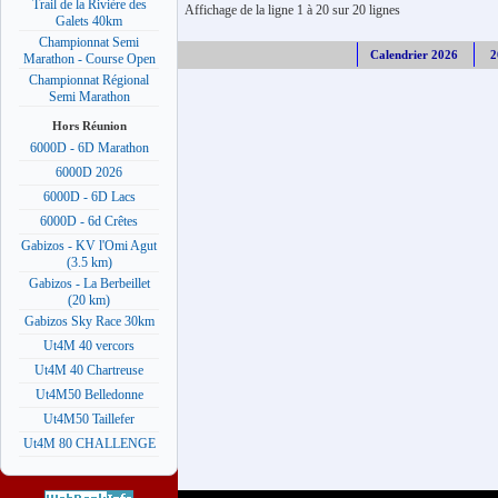
Trail de la Rivière des
Affichage de la ligne 1 à 20 sur 20 lignes
Galets 40km
Championnat Semi
Calendrier 2026
2
Marathon - Course Open
Championnat Régional
Semi Marathon
Hors Réunion
6000D - 6D Marathon
6000D 2026
6000D - 6D Lacs
6000D - 6d Crêtes
Gabizos - KV l'Omi Agut
(3.5 km)
Gabizos - La Berbeillet
(20 km)
Gabizos Sky Race 30km
Ut4M 40 vercors
Ut4M 40 Chartreuse
Ut4M50 Belledonne
Ut4M50 Taillefer
Ut4M 80 CHALLENGE