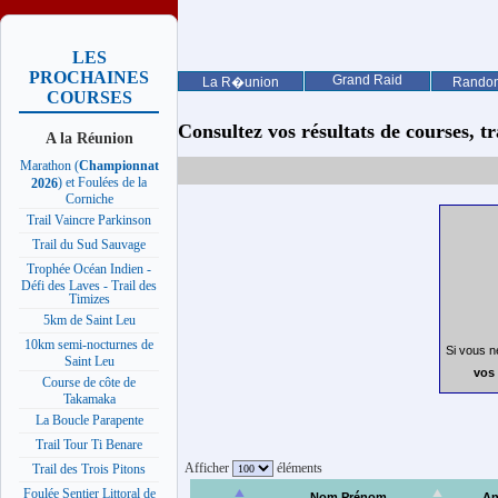
LES
PROCHAINES
Grand Raid
La R�union
Rando
COURSES
Consultez vos résultats de courses, trai
A la Réunion
Marathon (
Championnat
) et Foulées de la
2026
Corniche
Trail Vaincre Parkinson
Trail du Sud Sauvage
Trophée Océan Indien -
Défi des Laves - Trail des
Timizes
5km de Saint Leu
10km semi-nocturnes de
Si vous n
Saint Leu
vos 
Course de côte de
Takamaka
La Boucle Parapente
Trail Tour Ti Benare
Afficher
éléments
Trail des Trois Pitons
Foulée Sentier Littoral de
Nom Prénom
An