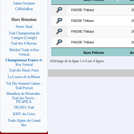
Sainte-Suzanne
CiMaSaRun
FAISSE Thibaut
2
Hors Réunion
FAiSSE Thibaut
2
Sierre Zinal
FAISSE Thibaut
2
Trail Championnat du
Canigou (Canigó)
FAISSE Thibaut
2
Trail des 6 Burons
Méribel Trails et Km
Nom Prénom
An
Vertical
Championnat France
de
Affichage de la ligne 1 à 4 sur 4 lignes
Km Vertical
Trail des Hauts Forts
La Course de la Rhune
Val Tho Summit Games -
Trail Pursuit
Marathon du Montcalm -
Trail des Novis -
PICaPICA
TIGNES Trail
KMV du Criou
Trails Alpins du Grand
Bec