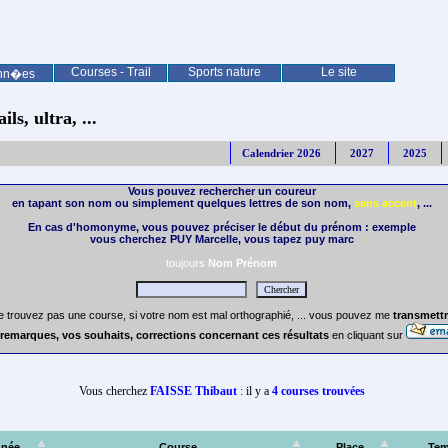
Courses - Trail
Sports nature
Le site
nn�es
ls, ultra, ...
Calendrier 2026
2027
2025
Vous pouvez rechercher un coureur
en tapant son nom ou simplement quelques lettres de son nom,
sans accent
, ...
En cas d'homonyme, vous pouvez préciser le début du prénom : exemple
vous cherchez PUY Marcelle, vous tapez puy marc
toujours
Nom Prénom
e trouvez pas une course, si votre nom est mal orthographié, ... vous pouvez me
transmettr
remarques, vos souhaits, corrections concernant ces résultats
en cliquant sur
Vous cherchez
FAISSE Thibaut
: il y a
4 courses trouvées
née
Course
Place
Te