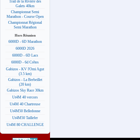
Trail de la Rivière des
Galets 40km
Championnat Semi
Marathon - Course Open
Championnat Régional
Semi Marathon
Hors Réunion
6000D - 6D Marathon
6000D 2026
6000D - 6D Lacs
6000D - 6d Crêtes
Gabizos - KV l'Omi Agut
(3.5 km)
Gabizos - La Berbeillet
(20 km)
Gabizos Sky Race 30km
Ut4M 40 vercors
Ut4M 40 Chartreuse
Ut4M50 Belledonne
Ut4M50 Taillefer
Ut4M 80 CHALLENGE