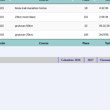
023
festa-trail-marathon-hortus
18
4:42:36
023
23km-mont-blanc
115
2:58:38
022
gruissan-50km
22
05:22:29
018
gruissan-25km
100
2h23'55
née
Course
Place
Te
Calendrier 2026
2027
Classem