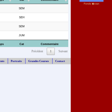
Fonds �cran
SEM
SEH
SEM
JUM
mps
Cat
Commentaire
Précédent
1
Suivant
ents
Portraits
Grandes Courses
Contact