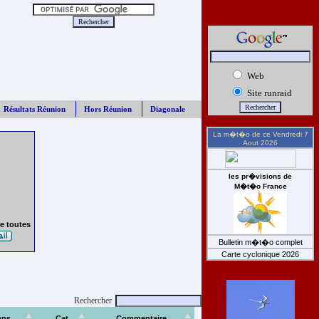
Web
Site runraid
Résultats Réunion
Hors Réunion
Diagonale
La m�t�o de ce
Vendredi 7
Aout 2026
les pr�visions de
M�t�o France
e toutes
Bulletin m�t�o complet
Carte cyclonique 2026
Rechercher
mps
Cat
Commentaire