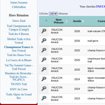
Sainte-Suzanne
Vous cherchez
FAUCO
CiMaSaRun
Afficher
éléments
Hors Réunion
Nom
Sierre Zinal
Année
Cour
Prénom
Trail Championnat du
Canigou (Canigó)
FAUCON
2026
trail-vulcain-2
Annick
Trail des 6 Burons
Méribel Trails et Km
FAUCON
2026
trail-givre
Annick
Vertical
Championnat France
de
FAUCON
2025
champ-france-tr
Km Vertical
Annick
Trail des Hauts Forts
FAUCON
chartreuse-fest
2025
La Course de la Rhune
Annick
trail
Val Tho Summit Games -
FAUCON
black-mountain-
Trail Pursuit
2025
Annick
43km
Marathon du Montcalm -
Trail des Novis -
FAUCON
black-mountain-
2024
PICaPICA
Annick
40km
TIGNES Trail
FAUCON
champ-france-tr
2024
KMV du Criou
Annick
open
Trails Alpins du Grand
FAUCON
Bec
2023
champ-france-tr
Annick