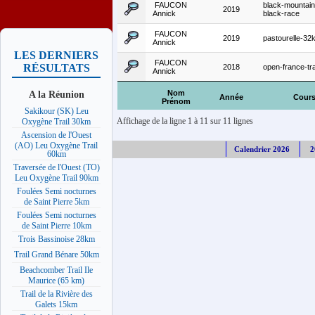
FAUCON
black-mountain-
2019
Annick
black-race
FAUCON
2019
pastourelle-32
Annick
LES DERNIERS
FAUCON
RÉSULTATS
2018
open-france-tra
Annick
A la Réunion
Nom
Année
Cour
Prénom
Sakikour (SK) Leu
Affichage de la ligne 1 à 11 sur 11 lignes
Oxygène Trail 30km
Ascension de l'Ouest
(AO) Leu Oxygène Trail
Calendrier 2026
2
60km
Traversée de l'Ouest (TO)
Leu Oxygène Trail 90km
Foulées Semi nocturnes
de Saint Pierre 5km
Foulées Semi nocturnes
de Saint Pierre 10km
Trois Bassinoise 28km
Trail Grand Bénare 50km
Beachcomber Trail Ile
Maurice (65 km)
Trail de la Rivière des
Galets 15km