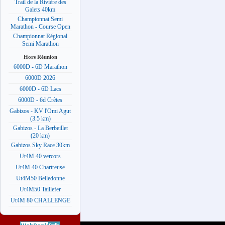
Trail de la Rivière des
Galets 40km
Championnat Semi
Marathon - Course Open
Championnat Régional
Semi Marathon
Hors Réunion
6000D - 6D Marathon
6000D 2026
6000D - 6D Lacs
6000D - 6d Crêtes
Gabizos - KV l'Omi Agut
(3.5 km)
Gabizos - La Berbeillet
(20 km)
Gabizos Sky Race 30km
Ut4M 40 vercors
Ut4M 40 Chartreuse
Ut4M50 Belledonne
Ut4M50 Taillefer
Ut4M 80 CHALLENGE