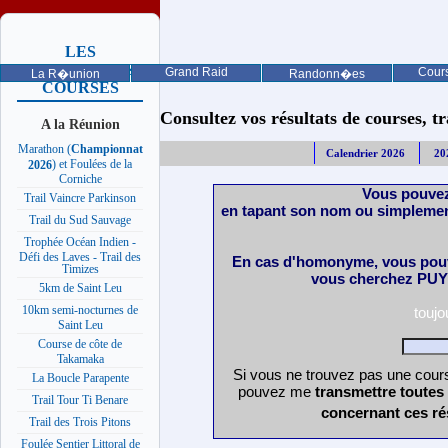
LES
PROCHAINES
Grand Raid
Cours
La R�union
Randonn�es
COURSES
Consultez vos résultats de courses, trai
A la Réunion
Marathon (
Championnat
Calendrier 2026
20
) et Foulées de la
2026
Corniche
Vous pouvez
Trail Vaincre Parkinson
en tapant son nom ou simplemen
Trail du Sud Sauvage
Trophée Océan Indien -
Défi des Laves - Trail des
En cas d'homonyme, vous pouv
Timizes
vous cherchez PUY 
5km de Saint Leu
10km semi-nocturnes de
touj
Saint Leu
Course de côte de
Takamaka
Si vous ne trouvez pas une cours
La Boucle Parapente
pouvez me
transmettre toutes
Trail Tour Ti Benare
concernant ces ré
Trail des Trois Pitons
Foulée Sentier Littoral de