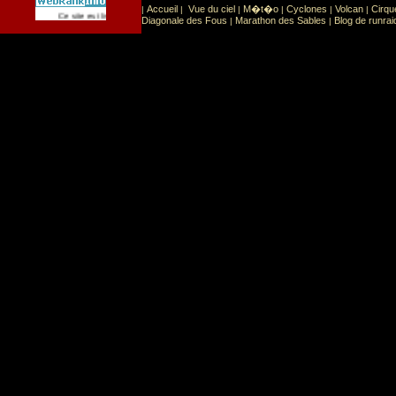
Accueil
Vue du ciel
M�t�o
Cyclones
Volcan
Cirqu
|
|
|
|
|
|
Sport
Sports extr�mes
Ce site est list� dans la cat�gorie
:
Diagonale des Fous
Marathon des Sables
Blog de runrai
|
|