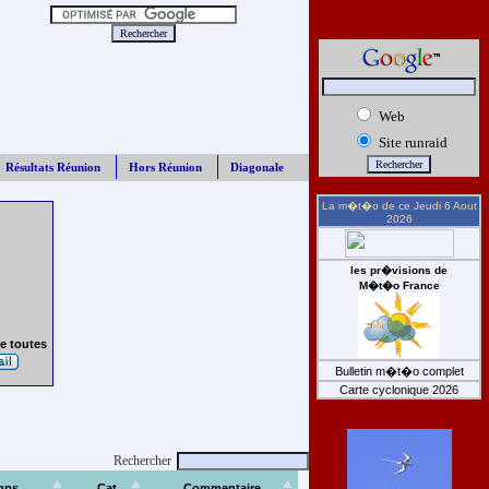
Web
Site runraid
Résultats Réunion
Hors Réunion
Diagonale
La m�t�o de ce
Jeudi 6 Aout
2026
les pr�visions de
M�t�o France
e toutes
Bulletin m�t�o complet
Carte cyclonique 2026
Rechercher
mps
Cat
Commentaire