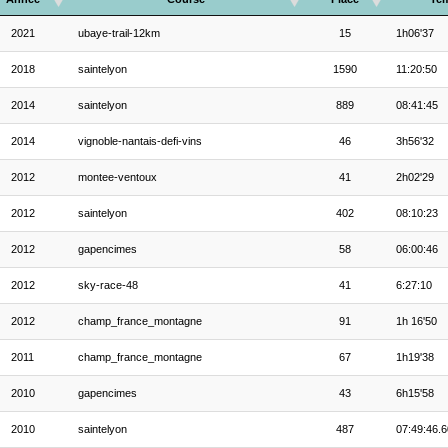
2021
ubaye-trail-12km
15
1h06'37
2018
saintelyon
1590
11:20:50
2014
saintelyon
889
08:41:45
2014
vignoble-nantais-defi-vins
46
3h56'32
2012
montee-ventoux
41
2h02'29
2012
saintelyon
402
08:10:23
2012
gapencimes
58
06:00:46
2012
sky-race-48
41
6:27:10
2012
champ_france_montagne
91
1h 16'50
2011
champ_france_montagne
67
1h19'38
2010
gapencimes
43
6h15'58
2010
saintelyon
487
07:49:46.6