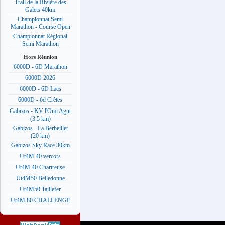
Trail de la Rivière des
Galets 40km
Championnat Semi
Marathon - Course Open
Championnat Régional
Semi Marathon
Hors Réunion
6000D - 6D Marathon
6000D 2026
6000D - 6D Lacs
6000D - 6d Crêtes
Gabizos - KV l'Omi Agut
(3.5 km)
Gabizos - La Berbeillet
(20 km)
Gabizos Sky Race 30km
Ut4M 40 vercors
Ut4M 40 Chartreuse
Ut4M50 Belledonne
Ut4M50 Taillefer
Ut4M 80 CHALLENGE