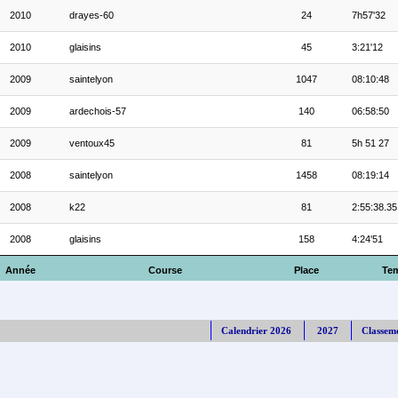
2010
drayes-60
24
7h57'32
2010
glaisins
45
3:21'12
2009
saintelyon
1047
08:10:48
2009
ardechois-57
140
06:58:50
2009
ventoux45
81
5h 51 27
2008
saintelyon
1458
08:19:14
2008
k22
81
2:55:38.35
2008
glaisins
158
4:24'51
Année
Course
Place
Te
Calendrier 2026
2027
Classem