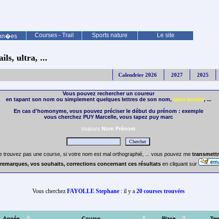
Courses - Trail
Sports nature
Le site
nn�es
ls, ultra, ...
Calendrier 2026
2027
2025
Vous pouvez rechercher un coureur
en tapant son nom ou simplement quelques lettres de son nom,
sans accent
, ...
En cas d'homonyme, vous pouvez préciser le début du prénom : exemple
vous cherchez PUY Marcelle, vous tapez puy marc
toujours
Nom Prénom
e trouvez pas une course, si votre nom est mal orthographié, ... vous pouvez me
transmettr
remarques, vos souhaits, corrections concernant ces résultats
en cliquant sur
Vous cherchez
FAYOLLE Stephane
: il y a
20 courses trouvées
Année
Course
Place
Te