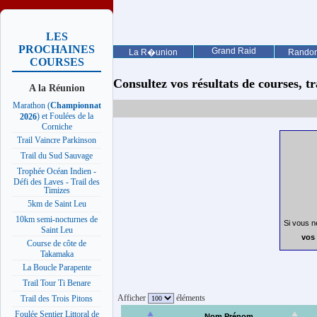
LES
PROCHAINES
Grand Raid
La R�union
Rando
COURSES
Consultez vos résultats de courses, trai
A la Réunion
Marathon (
Championnat
) et Foulées de la
2026
Corniche
Trail Vaincre Parkinson
Trail du Sud Sauvage
Trophée Océan Indien -
Défi des Laves - Trail des
Timizes
5km de Saint Leu
10km semi-nocturnes de
Si vous n
Saint Leu
vos 
Course de côte de
Takamaka
La Boucle Parapente
Trail Tour Ti Benare
Afficher
éléments
Trail des Trois Pitons
Foulée Sentier Littoral de
Nom Prénom