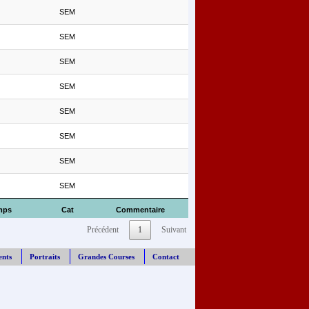
SEM
SEM
SEM
SEM
SEM
SEM
SEM
SEM
mps
Cat
Commentaire
Précédent
1
Suivant
ents
Portraits
Grandes Courses
Contact