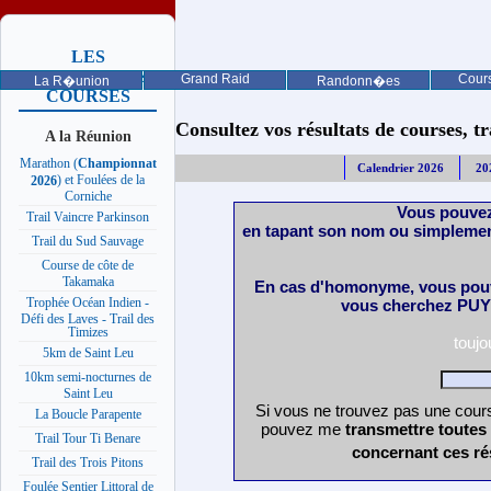
LES
PROCHAINES
Grand Raid
Cours
La R�union
Randonn�es
COURSES
Consultez vos résultats de courses, trai
A la Réunion
Marathon (
Championnat
Calendrier 2026
20
) et Foulées de la
2026
Corniche
Vous pouvez
Trail Vaincre Parkinson
en tapant son nom ou simplemen
Trail du Sud Sauvage
Course de côte de
Takamaka
En cas d'homonyme, vous pouv
Trophée Océan Indien -
vous cherchez PUY 
Défi des Laves - Trail des
Timizes
touj
5km de Saint Leu
10km semi-nocturnes de
Saint Leu
Si vous ne trouvez pas une cours
La Boucle Parapente
pouvez me
transmettre toutes
Trail Tour Ti Benare
concernant ces ré
Trail des Trois Pitons
Foulée Sentier Littoral de