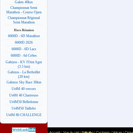
Galets 40km
Championnat Semi
Marathon - Course Open
Championnat Régional
Semi Marathon
Hors Réunion
6000D - 6D Marathon
6000D 2026
6000D - 6D Lacs
6000D - 6d Crêtes
Gabizos - KV l'Omi Agut
(3.5 km)
Gabizos - La Berbeillet
(20 km)
Gabizos Sky Race 30km
Ut4M 40 vercors
Ut4M 40 Chartreuse
Ut4M50 Belledonne
Ut4M50 Taillefer
Ut4M 80 CHALLENGE
Accueil
Vue du ciel
M�t�o
Cyclones
Volcan
Cirqu
|
|
|
|
|
|