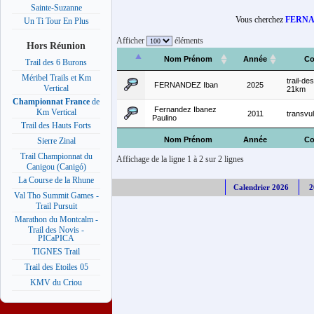
Sainte-Suzanne
Vous cherchez
FERNA
Un Ti Tour En Plus
Afficher
éléments
Hors Réunion
Nom Prénom
Année
Co
Trail des 6 Burons
Méribel Trails et Km
trail-d
FERNANDEZ Iban
2025
Vertical
21km
Championnat France
de
Fernandez Ibanez
Km Vertical
2011
transvu
Paulino
Trail des Hauts Forts
Nom Prénom
Année
Co
Sierre Zinal
Trail Championnat du
Affichage de la ligne 1 à 2 sur 2 lignes
Canigou (Canigó)
La Course de la Rhune
Calendrier 2026
2
Val Tho Summit Games -
Trail Pursuit
Marathon du Montcalm -
Trail des Novis -
PICaPICA
TIGNES Trail
Trail des Etoiles 05
KMV du Criou