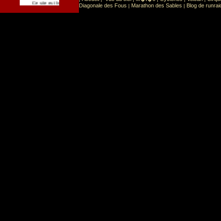
Sport
Sports extr�mes
Ce site est list� dans la cat�gorie
:
Diagonale des Fous
Marathon des Sables
Blog de runrai
|
|