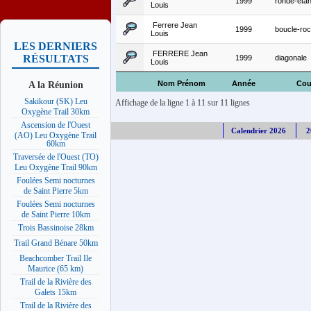
1999
ronde-etan
Louis
Ferrere Jean
1999
boucle-roc
Louis
LES DERNIERS
FERRERE Jean
RÉSULTATS
1999
diagonale
Louis
A la Réunion
Nom Prénom
Année
Cou
Sakikour (SK) Leu
Affichage de la ligne 1 à 11 sur 11 lignes
Oxygène Trail 30km
Ascension de l'Ouest
Calendrier 2026
2
(AO) Leu Oxygène Trail
60km
Traversée de l'Ouest (TO)
Leu Oxygène Trail 90km
Foulées Semi nocturnes
de Saint Pierre 5km
Foulées Semi nocturnes
de Saint Pierre 10km
Trois Bassinoise 28km
Trail Grand Bénare 50km
Beachcomber Trail Ile
Maurice (65 km)
Trail de la Rivière des
Galets 15km
Trail de la Rivière des