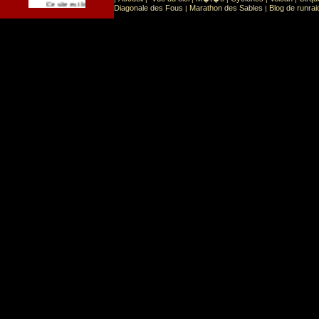
Sport
Sports extr�mes
Ce site est list� dans la cat�gorie
:
Diagonale des Fous
Marathon des Sables
Blog de runrai
|
|