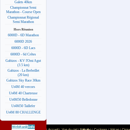
Galets 40km
Championnat Semi
Marathon - Course Open
Championnat Régional
Semi Marathon
Hors Réunion
6000D - 6D Marathon
6000D 2026
6000D - 6D Lacs
6000D - 6d Crêtes
Gabizos - KV l'Omi Agut
(3.5 km)
Gabizos - La Berbeillet
(20 km)
Gabizos Sky Race 30km
Ut4M 40 vercors
Ut4M 40 Chartreuse
Ut4M50 Belledonne
Ut4M50 Taillefer
Ut4M 80 CHALLENGE
Accueil
Vue du ciel
M�t�o
Cyclones
Volcan
Cirqu
|
|
|
|
|
|