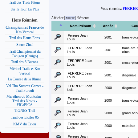
Trail des Trois Pitons
Vous cherchez
FERRERE
Un Ti Tour En Plus
Afficher
éléments
Hors Réunion
Nom Prénom
Année
Cou
Championnat France
de
Km Vertical
Ferrere Jean
2001
trans-volc
Trail des Hauts Forts
Louis
Sierre Zinal
FERRERE Jean
trans-ste-
2001
Trail Championnat du
Louis
elites
Canigou (Canigó)
FERRERE Jean
Trail des 6 Burons
2001
cross-pito
Louis
Méribel Trails et Km
Vertical
FERRERE Jean
2001
diagonale
Louis
La Course de la Rhune
Val Tho Summit Games -
FERRERE Jean
2000
diagonale
louis
Trail Pursuit
Marathon du Montcalm -
Ferrere Jean
2000
trans-vol
Trail des Novis -
Louis
PICaPICA
TIGNES Trail
Ferrere Jean
2000
grand-ben
Louis
Trail des Etoiles 05
Ferrere Jean
KMV du Criou
2000
makoise
Louis
Ferrere Jean