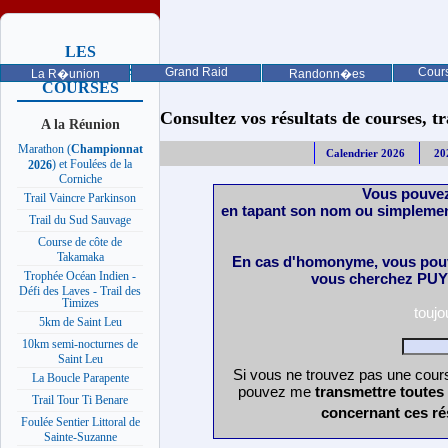
LES
PROCHAINES
Grand Raid
Cours
La R�union
Randonn�es
COURSES
Consultez vos résultats de courses, trai
A la Réunion
Marathon (
Championnat
Calendrier 2026
20
) et Foulées de la
2026
Corniche
Vous pouvez
Trail Vaincre Parkinson
en tapant son nom ou simplemen
Trail du Sud Sauvage
Course de côte de
Takamaka
En cas d'homonyme, vous pouv
Trophée Océan Indien -
vous cherchez PUY 
Défi des Laves - Trail des
Timizes
touj
5km de Saint Leu
10km semi-nocturnes de
Saint Leu
Si vous ne trouvez pas une cours
La Boucle Parapente
pouvez me
transmettre toutes
Trail Tour Ti Benare
concernant ces ré
Foulée Sentier Littoral de
Sainte-Suzanne