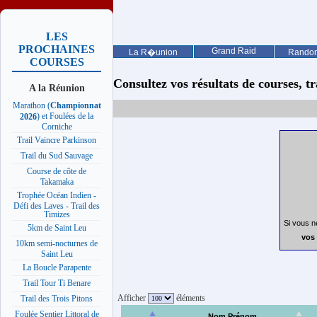
LES
PROCHAINES
Grand Raid
La R�union
Rando
COURSES
Consultez vos résultats de courses, trai
A la Réunion
Marathon (
Championnat
) et Foulées de la
2026
Corniche
Trail Vaincre Parkinson
Trail du Sud Sauvage
Course de côte de
Takamaka
Trophée Océan Indien -
Défi des Laves - Trail des
Timizes
Si vous n
5km de Saint Leu
vos 
10km semi-nocturnes de
Saint Leu
La Boucle Parapente
Trail Tour Ti Benare
Afficher
éléments
Trail des Trois Pitons
Foulée Sentier Littoral de
Nom Prénom