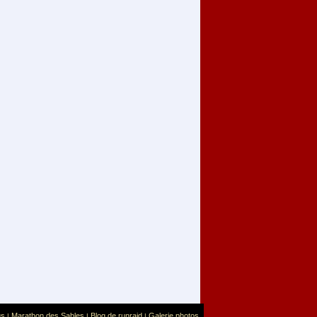
us
Marathon des Sables
Blog de runraid
Galerie photos
|
|
|