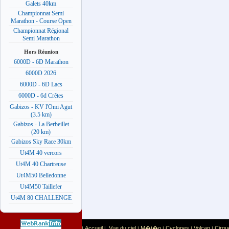
Galets 40km
Championnat Semi
Marathon - Course Open
Championnat Régional
Semi Marathon
Hors Réunion
6000D - 6D Marathon
6000D 2026
6000D - 6D Lacs
6000D - 6d Crêtes
Gabizos - KV l'Omi Agut
(3.5 km)
Gabizos - La Berbeillet
(20 km)
Gabizos Sky Race 30km
Ut4M 40 vercors
Ut4M 40 Chartreuse
Ut4M50 Belledonne
Ut4M50 Taillefer
Ut4M 80 CHALLENGE
Accueil
Vue du ciel
M�t�o
Cyclones
Volcan
Cirqu
|
|
|
|
|
|