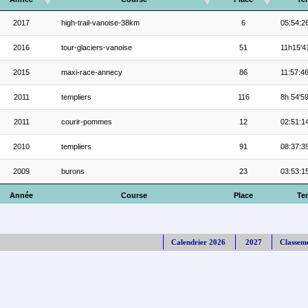
2017
high-trail-vanoise-38km
6
05:54:2
2016
tour-glaciers-vanoise
51
11h15'4
2015
maxi-race-annecy
86
11:57:4
2011
templiers
116
8h 54'5
2011
courir-pommes
12
02:51:1
2010
templiers
91
08:37:3
2009
burons
23
03:53:1
Année
Course
Place
Te
Calendrier 2026
2027
Classem