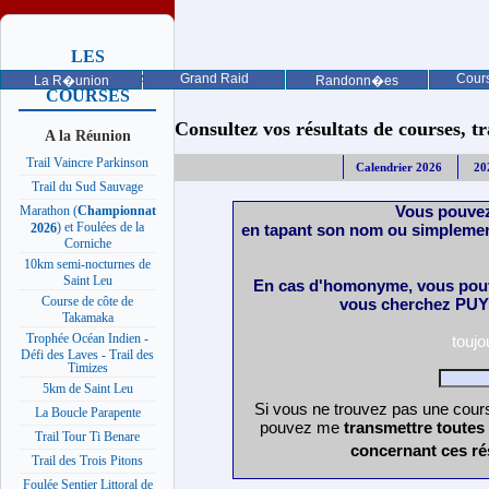
LES
PROCHAINES
Grand Raid
Cours
La R�union
Randonn�es
COURSES
Consultez vos résultats de courses, trai
A la Réunion
Trail Vaincre Parkinson
Calendrier 2026
20
Trail du Sud Sauvage
Vous pouvez
Marathon (
Championnat
) et Foulées de la
en tapant son nom ou simplemen
2026
Corniche
10km semi-nocturnes de
Saint Leu
En cas d'homonyme, vous pouv
Course de côte de
vous cherchez PUY 
Takamaka
Trophée Océan Indien -
touj
Défi des Laves - Trail des
Timizes
5km de Saint Leu
Si vous ne trouvez pas une cours
La Boucle Parapente
pouvez me
transmettre toutes
Trail Tour Ti Benare
concernant ces ré
Trail des Trois Pitons
Foulée Sentier Littoral de