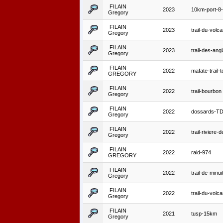
FILAIN
2023
10km-port-8
Gregory
FILAIN
2023
trail-du-volc
Gregory
FILAIN
2023
trail-des-angl
Gregory
FILAIN
2022
mafate-trail-t
GREGORY
FILAIN
2022
trail-bourbon
Gregory
FILAIN
2022
dossards-T
Gregory
FILAIN
2022
trail-riviere-
Gregory
FILAIN
2022
raid-974
GREGORY
FILAIN
2022
trail-de-minui
Gregory
FILAIN
2022
trail-du-volc
Gregory
FILAIN
2021
tusp-15km
Gregory