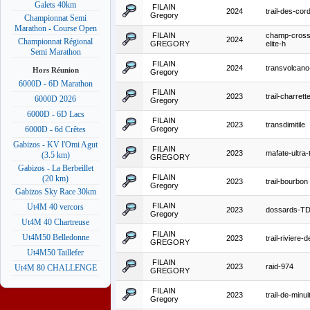
Galets 40km
FILAIN
2024
trail-des-cor
Gregory
Championnat Semi
Marathon - Course Open
FILAIN
champ-cross
2024
Championnat Régional
GREGORY
elite-h
Semi Marathon
FILAIN
2024
transvolcan
Hors Réunion
Gregory
6000D - 6D Marathon
FILAIN
2023
trail-charrett
6000D 2026
Gregory
6000D - 6D Lacs
FILAIN
2023
transdimitile
Gregory
6000D - 6d Crêtes
Gabizos - KV l'Omi Agut
FILAIN
2023
mafate-ultra-t
(3.5 km)
GREGORY
Gabizos - La Berbeillet
FILAIN
(20 km)
2023
trail-bourbon
Gregory
Gabizos Sky Race 30km
FILAIN
Ut4M 40 vercors
2023
dossards-T
Gregory
Ut4M 40 Chartreuse
FILAIN
Ut4M50 Belledonne
2023
trail-riviere-
GREGORY
Ut4M50 Taillefer
FILAIN
2023
raid-974
Ut4M 80 CHALLENGE
GREGORY
FILAIN
2023
trail-de-minui
Gregory