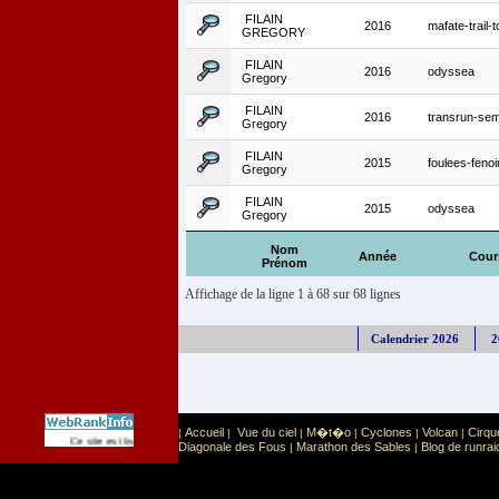
FILAIN
2016
mafate-trail-t
GREGORY
FILAIN
2016
odyssea
Gregory
FILAIN
2016
transrun-sem
Gregory
FILAIN
2015
foulees-fenoi
Gregory
FILAIN
2015
odyssea
Gregory
Nom
Année
Cour
Prénom
Affichage de la ligne 1 à 68 sur 68 lignes
Calendrier 2026
2
Accueil
Vue du ciel
M�t�o
Cyclones
Volcan
Cirqu
|
|
|
|
|
|
Sport
Sports extr�mes
Ce site est list� dans la cat�gorie
:
Diagonale des Fous
Marathon des Sables
Blog de runrai
|
|