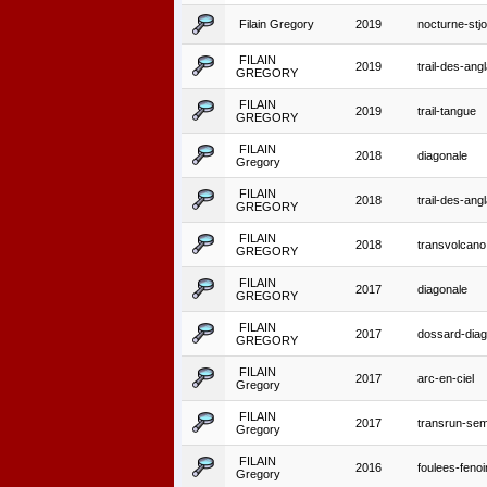
Filain Gregory
2019
nocturne-stjo
FILAIN
2019
trail-des-angl
GREGORY
FILAIN
2019
trail-tangue
GREGORY
FILAIN
2018
diagonale
Gregory
FILAIN
2018
trail-des-angl
GREGORY
FILAIN
2018
transvolcano
GREGORY
FILAIN
2017
diagonale
GREGORY
FILAIN
2017
dossard-diag
GREGORY
FILAIN
2017
arc-en-ciel
Gregory
FILAIN
2017
transrun-sem
Gregory
FILAIN
2016
foulees-fenoi
Gregory