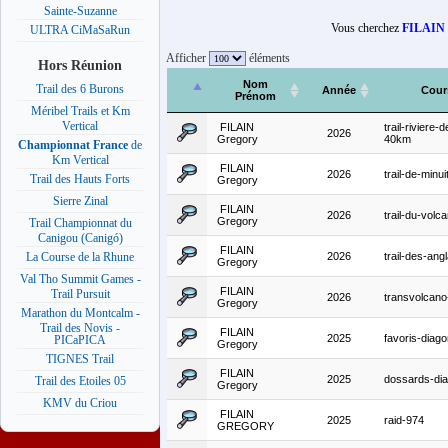
Sainte-Suzanne
Vous cherchez
FILAI
ULTRA CiMaSaRun
Afficher
éléments
Hors Réunion
Nom
Trail des 6 Burons
Année
Cour
Prénom
Méribel Trails et Km
Vertical
FILAIN
trail-riviere-
2026
Gregory
40km
Championnat France
de
Km Vertical
FILAIN
2026
trail-de-minui
Trail des Hauts Forts
Gregory
Sierre Zinal
FILAIN
2026
trail-du-volc
Gregory
Trail Championnat du
Canigou (Canigó)
FILAIN
2026
trail-des-angl
La Course de la Rhune
Gregory
Val Tho Summit Games -
FILAIN
Trail Pursuit
2026
transvolcan
Gregory
Marathon du Montcalm -
Trail des Novis -
FILAIN
2025
favoris-diago
PICaPICA
Gregory
TIGNES Trail
FILAIN
2025
dossards-dia
Trail des Etoiles 05
Gregory
KMV du Criou
FILAIN
2025
raid-974
GREGORY