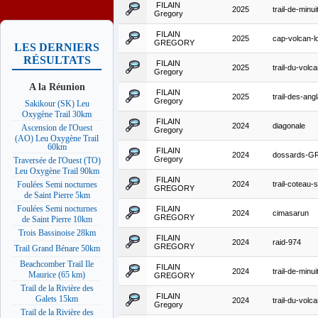
FILAIN
2025
trail-de-minui
Gregory
FILAIN
2025
cap-volcan-l
GREGORY
LES DERNIERS
RÉSULTATS
FILAIN
2025
trail-du-volc
Gregory
A la Réunion
FILAIN
2025
trail-des-angl
Gregory
Sakikour (SK) Leu
Oxygène Trail 30km
FILAIN
2024
diagonale
Ascension de l'Ouest
Gregory
(AO) Leu Oxygène Trail
60km
FILAIN
2024
dossards-G
Gregory
Traversée de l'Ouest (TO)
Leu Oxygène Trail 90km
FILAIN
2024
trail-coteau-
Foulées Semi nocturnes
GREGORY
de Saint Pierre 5km
Foulées Semi nocturnes
FILAIN
2024
cimasarun
GREGORY
de Saint Pierre 10km
Trois Bassinoise 28km
FILAIN
2024
raid-974
GREGORY
Trail Grand Bénare 50km
Beachcomber Trail Ile
FILAIN
2024
trail-de-minui
Maurice (65 km)
GREGORY
Trail de la Rivière des
FILAIN
Galets 15km
2024
trail-du-volc
Gregory
Trail de la Rivière des