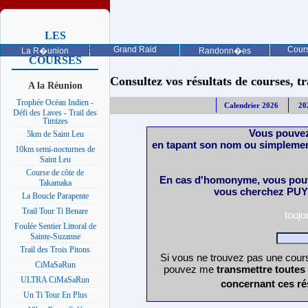
LES
PROCHAINES
Grand Raid
Cours
La R�union
Randonn�es
COURSES
Consultez vos résultats de courses, trai
A la Réunion
Trophée Océan Indien -
Calendrier 2026
20
Défi des Laves - Trail des
Timizes
Vous pouvez
5km de Saint Leu
en tapant son nom ou simplemen
10km semi-nocturnes de
Saint Leu
Course de côte de
En cas d'homonyme, vous pouv
Takamaka
vous cherchez PUY 
La Boucle Parapente
Trail Tour Ti Benare
touj
Foulée Sentier Littoral de
Sainte-Suzanne
Trail des Trois Pitons
Si vous ne trouvez pas une cours
CiMaSaRun
pouvez me
transmettre toutes
ULTRA CiMaSaRun
concernant ces ré
Un Ti Tour En Plus