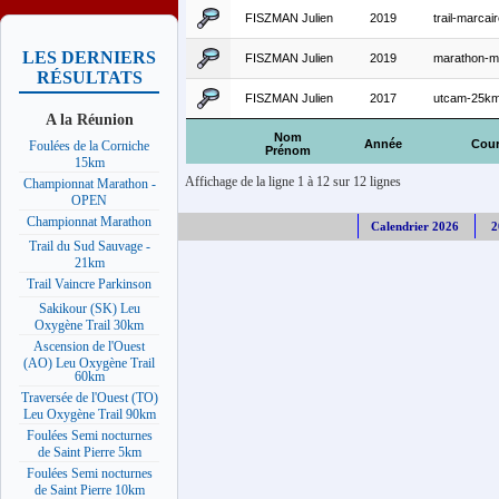
FISZMAN Julien
2019
trail-marca
LES DERNIERS
FISZMAN Julien
2019
marathon-m
RÉSULTATS
FISZMAN Julien
2017
utcam-25k
A la Réunion
Nom
Année
Cou
Foulées de la Corniche
Prénom
15km
Affichage de la ligne 1 à 12 sur 12 lignes
Championnat Marathon -
OPEN
Championnat Marathon
Calendrier 2026
2
Trail du Sud Sauvage -
21km
Trail Vaincre Parkinson
Sakikour (SK) Leu
Oxygène Trail 30km
Ascension de l'Ouest
(AO) Leu Oxygène Trail
60km
Traversée de l'Ouest (TO)
Leu Oxygène Trail 90km
Foulées Semi nocturnes
de Saint Pierre 5km
Foulées Semi nocturnes
de Saint Pierre 10km