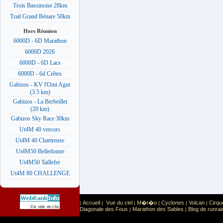
Trois Bassinoise 28km
Trail Grand Bénare 50km
Hors Réunion
6000D - 6D Marathon
6000D 2026
6000D - 6D Lacs
6000D - 6d Crêtes
Gabizos - KV l'Omi Agut
(3.5 km)
Gabizos - La Berbeillet
(20 km)
Gabizos Sky Race 30km
Ut4M 40 vercors
Ut4M 40 Chartreuse
Ut4M50 Belledonne
Ut4M50 Taillefer
Ut4M 80 CHALLENGE
Accueil
Vue du ciel
M�t�o
Cyclones
Volcan
Cirqu
|
|
|
|
|
|
Sport
Sports extr�mes
Ce site est list� dans la cat�gorie
:
Diagonale des Fous
Marathon des Sables
Blog de runrai
|
|