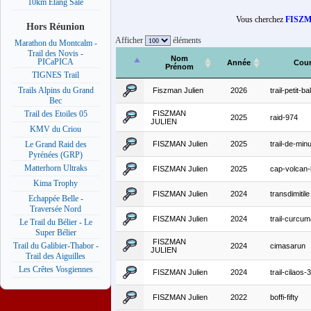
10km Etang Salé
Vous cherchez
FISZM
Hors Réunion
Afficher
éléments
Marathon du Montcalm -
Trail des Novis -
Nom
PICaPICA
Année
Cou
Prénom
TIGNES Trail
Trails Alpins du Grand
Fiszman Julien
2026
trail-petit-ba
Bec
FISZMAN
Trail des Etoiles 05
2025
raid-974
JULIEN
KMV du Criou
FISZMAN Julien
2025
trail-de-minu
Le Grand Raid des
Pyrénées (GRP)
Matterhorn Ultraks
FISZMAN Julien
2025
cap-volcan-
Kima Trophy
FISZMAN Julien
2024
transdimitile
Echappée Belle -
Traversée Nord
FISZMAN Julien
2024
trail-curcu
Le Trail du Bélier - Le
Super Bélier
FISZMAN
Trail du Galibier-Thabor -
2024
cimasarun
JULIEN
Trail des Aiguilles
Les Crêtes Vosgiennes
FISZMAN Julien
2024
trail-cilaos
FISZMAN Julien
2022
boffi-fifty