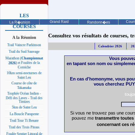
LES
PROCHAINES
Grand Raid
Cours
La R�union
Randonn�es
COURSES
Consultez vos résultats de courses, trai
A la Réunion
Trail Vaincre Parkinson
Calendrier 2026
20
Trail du Sud Sauvage
Vous pouvez
Marathon (
Championnat
) et Foulées de la
en tapant son nom ou simplemen
2026
Corniche
10km semi-nocturnes de
Saint Leu
En cas d'homonyme, vous pouv
Course de côte de
vous cherchez PUY 
Takamaka
Trophée Océan Indien -
touj
Défi des Laves - Trail des
Timizes
5km de Saint Leu
Si vous ne trouvez pas une cours
La Boucle Parapente
pouvez me
transmettre toutes
Trail Tour Ti Benare
concernant ces ré
Trail des Trois Pitons
Foulée Sentier Littoral de