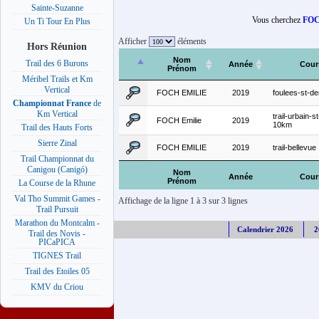
Sainte-Suzanne
Vous cherchez
FOC
Un Ti Tour En Plus
Afficher
éléments
Hors Réunion
Nom
Trail des 6 Burons
Année
Cour
Prénom
Méribel Trails et Km
Vertical
FOCH EMILIE
2019
foulees-st-de
Championnat France
de
Km Vertical
trail-urbain-s
FOCH Emilie
2019
10km
Trail des Hauts Forts
Sierre Zinal
FOCH EMILIE
2019
trail-bellevue
Trail Championnat du
Canigou (Canigó)
Nom
Année
Cour
Prénom
La Course de la Rhune
Val Tho Summit Games -
Affichage de la ligne 1 à 3 sur 3 lignes
Trail Pursuit
Marathon du Montcalm -
Calendrier 2026
2
Trail des Novis -
PICaPICA
TIGNES Trail
Trail des Etoiles 05
KMV du Criou