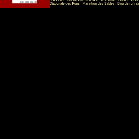
Sport
Sports extr�mes
Ce site est list� dans la cat�gorie
:
Diagonale des Fous
Marathon des Sables
Blog de runrai
|
|