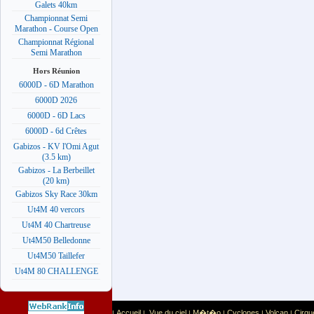
Galets 40km
Championnat Semi
Marathon - Course Open
Championnat Régional
Semi Marathon
Hors Réunion
6000D - 6D Marathon
6000D 2026
6000D - 6D Lacs
6000D - 6d Crêtes
Gabizos - KV l'Omi Agut
(3.5 km)
Gabizos - La Berbeillet
(20 km)
Gabizos Sky Race 30km
Ut4M 40 vercors
Ut4M 40 Chartreuse
Ut4M50 Belledonne
Ut4M50 Taillefer
Ut4M 80 CHALLENGE
Accueil
Vue du ciel
M�t�o
Cyclones
Volcan
Cirqu
|
|
|
|
|
|