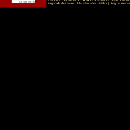
Sport
Sports extr�mes
Ce site est list� dans la cat�gorie
:
Diagonale des Fous
Marathon des Sables
Blog de runrai
|
|