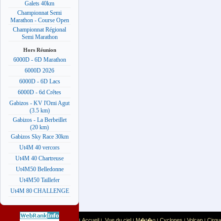
Galets 40km
Championnat Semi
Marathon - Course Open
Championnat Régional
Semi Marathon
Hors Réunion
6000D - 6D Marathon
6000D 2026
6000D - 6D Lacs
6000D - 6d Crêtes
Gabizos - KV l'Omi Agut
(3.5 km)
Gabizos - La Berbeillet
(20 km)
Gabizos Sky Race 30km
Ut4M 40 vercors
Ut4M 40 Chartreuse
Ut4M50 Belledonne
Ut4M50 Taillefer
Ut4M 80 CHALLENGE
Accueil
Vue du ciel
M�t�o
Cyclones
Volcan
Cirqu
|
|
|
|
|
|