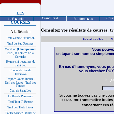
LES
PROCHAINES
Grand Raid
Cours
La R�union
Randonn�es
COURSES
Consultez vos résultats de courses, trai
A la Réunion
Trail Vaincre Parkinson
Calendrier 2026
20
Trail du Sud Sauvage
Vous pouvez
Marathon (
Championnat
) et Foulées de la
en tapant son nom ou simplemen
2026
Corniche
10km semi-nocturnes de
Saint Leu
En cas d'homonyme, vous pouv
Course de côte de
vous cherchez PUY 
Takamaka
Trophée Océan Indien -
touj
Défi des Laves - Trail des
Timizes
5km de Saint Leu
Si vous ne trouvez pas une cours
La Boucle Parapente
pouvez me
transmettre toutes
Trail Tour Ti Benare
concernant ces ré
Trail des Trois Pitons
Foulée Sentier Littoral de