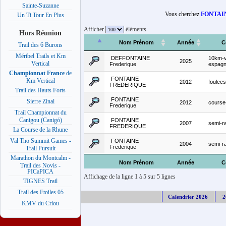
Sainte-Suzanne
Vous cherchez
FONTAIN
Un Ti Tour En Plus
Afficher
éléments
Hors Réunion
Nom Prénom
Année
C
Trail des 6 Burons
Méribel Trails et Km
DEFFONTAINE
10km-v
2025
Vertical
Frederique
espag
Championnat France
de
FONTAINE
Km Vertical
2012
foulees
FREDERIQUE
Trail des Hauts Forts
FONTAINE
Sierre Zinal
2012
course-
Frederique
Trail Championnat du
Canigou (Canigó)
FONTAINE
2007
semi-ra
FREDERIQUE
La Course de la Rhune
Val Tho Summit Games -
FONTAINE
2004
semi-ra
Frederique
Trail Pursuit
Marathon du Montcalm -
Nom Prénom
Année
C
Trail des Novis -
PICaPICA
Affichage de la ligne 1 à 5 sur 5 lignes
TIGNES Trail
Trail des Etoiles 05
Calendrier 2026
2
KMV du Criou