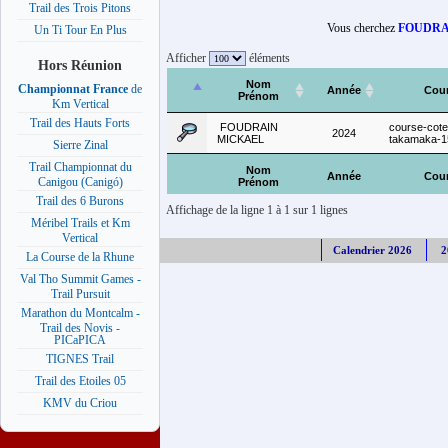
Trail des Trois Pitons
Vous cherchez
FOUDRA
Un Ti Tour En Plus
Afficher
éléments
Hors Réunion
Nom
Championnat France
de
Année
Cou
Prénom
Km Vertical
Trail des Hauts Forts
FOUDRAIN
course-cote
2024
MICKAEL
takamaka-
Sierre Zinal
Trail Championnat du
Nom
Année
Cou
Canigou (Canigó)
Prénom
Trail des 6 Burons
Affichage de la ligne 1 à 1 sur 1 lignes
Méribel Trails et Km
Vertical
Calendrier 2026
2
La Course de la Rhune
Val Tho Summit Games -
Trail Pursuit
Marathon du Montcalm -
Trail des Novis -
PICaPICA
TIGNES Trail
Trail des Etoiles 05
KMV du Criou