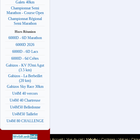
Galets 40km
Championnat Semi
Marathon - Course Open
Championnat Régional
Semi Marathon
Hors Réunion
6000D - 6D Marathon
6000D 2026
6000D - 6D Lacs
6000D - 6d Crêtes
Gabizos - KV l'Omi Agut
(3.5 km)
Gabizos - La Berbeillet
(20 km)
Gabizos Sky Race 30km
Ut4M 40 vercors
Ut4M 40 Chartreuse
Ut4M50 Belledonne
Ut4M50 Taillefer
Ut4M 80 CHALLENGE
Accueil
Vue du ciel
M�t�o
Cyclones
Volcan
Cirqu
|
|
|
|
|
|