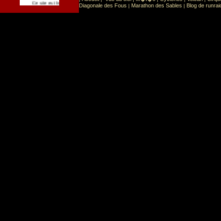
Sport
Sports extr�mes
Ce site est list� dans la cat�gorie
:
Diagonale des Fous
Marathon des Sables
Blog de runrai
|
|