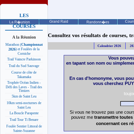
LES
PROCHAINES
Grand Raid
Cours
La R�union
Randonn�es
COURSES
Consultez vos résultats de courses, trai
A la Réunion
Marathon (
Championnat
Calendrier 2026
20
) et Foulées de la
2026
Corniche
Vous pouvez
Trail Vaincre Parkinson
en tapant son nom ou simplemen
Trail du Sud Sauvage
Course de côte de
Takamaka
En cas d'homonyme, vous pouv
Trophée Océan Indien -
vous cherchez PUY 
Défi des Laves - Trail des
Timizes
touj
5km de Saint Leu
10km semi-nocturnes de
Saint Leu
Si vous ne trouvez pas une cours
La Boucle Parapente
pouvez me
transmettre toutes
Trail Tour Ti Benare
concernant ces ré
Foulée Sentier Littoral de
Sainte-Suzanne