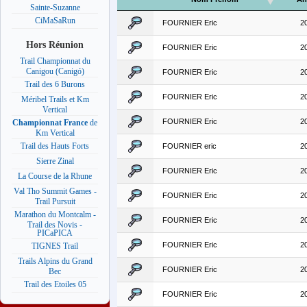
Sainte-Suzanne
CiMaSaRun
FOURNIER Eric
2
Hors Réunion
FOURNIER Eric
2
Trail Championnat du
Canigou (Canigó)
FOURNIER Eric
2
Trail des 6 Burons
FOURNIER Eric
2
Méribel Trails et Km
Vertical
FOURNIER Eric
2
Championnat France
de
Km Vertical
Trail des Hauts Forts
FOURNIER eric
2
Sierre Zinal
FOURNIER Eric
2
La Course de la Rhune
Val Tho Summit Games -
FOURNIER Eric
2
Trail Pursuit
Marathon du Montcalm -
FOURNIER Eric
2
Trail des Novis -
PICaPICA
FOURNIER Eric
2
TIGNES Trail
Trails Alpins du Grand
FOURNIER Eric
2
Bec
Trail des Etoiles 05
FOURNIER Eric
2