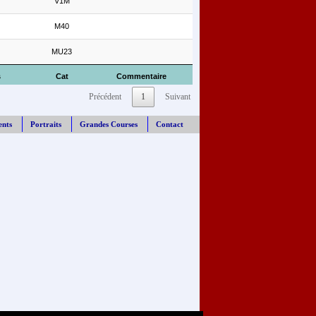
V1M
M40
MU23
s
Cat
Commentaire
Précédent
1
Suivant
ents
Portraits
Grandes Courses
Contact