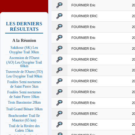
FOURNIER Eric
2
FOURNIER ERIC
2
LES DERNIERS
FOURNIER Eric
2
RÉSULTATS
FOURNIER Eric
2
A la Réunion
Sakikour (SK) Leu
FOURNIER Eric
2
Oxygène Trail 30km
Ascension de l'Ouest
FOURNIER ERIC
2
(AO) Leu Oxygène Trail
60km
FOURNIER ERIC
2
Traversée de l'Ouest (TO)
Leu Oxygène Trail 90km
FOURNIER ERIC
2
Foulées Semi nocturnes
de Saint Pierre 5km
FOURNIER Eric
2
Foulées Semi nocturnes
de Saint Pierre 10km
Trois Bassinoise 28km
FOURNIER Eric
2
Trail Grand Bénare 50km
FOURNIER ERIC
2
Beachcomber Trail Ile
Maurice (65 km)
FOURNIER ERIC
2
Trail de la Rivière des
Galets 15km