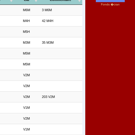
Fonds �cran
M6M
3 M6M
M4H
42 M4H
M5H
M3M
35 M3M
M5M
M5M
V2M
V2M
V2M
203 V2M
V1M
V2M
V1M