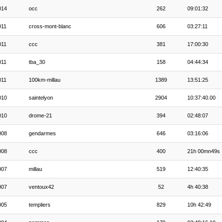
014
occ
262
09:01:32
011
cross-mont-blanc
606
03:27:11
011
ccc
381
17:00:30
011
tba_30
158
04:44:34
011
100km-millau
1389
13:51:25
010
saintelyon
2904
10:37:40.00
010
drome-21
394
02:48:07
008
gendarmes
646
03:16:06
008
ccc
400
21h 00mn49s
007
millau
519
12:40:35
007
ventoux42
52
4h 40:38
005
templiers
829
10h 42:49