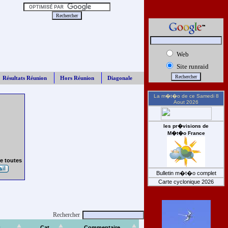
Web
Site runraid
Résultats Réunion
Hors Réunion
Diagonale
La m�t�o de ce
Samedi 8
Aout 2026
les pr�visions de
M�t�o France
e toutes
Bulletin m�t�o complet
Carte cyclonique 2026
Rechercher
s
Cat
Commentaire