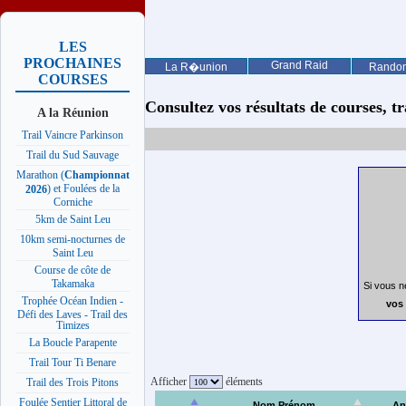
LES
PROCHAINES
Grand Raid
La R�union
Rando
COURSES
Consultez vos résultats de courses, trai
A la Réunion
Trail Vaincre Parkinson
Trail du Sud Sauvage
Marathon (
Championnat
) et Foulées de la
2026
Corniche
5km de Saint Leu
10km semi-nocturnes de
Saint Leu
Course de côte de
Takamaka
Si vous n
Trophée Océan Indien -
vos 
Défi des Laves - Trail des
Timizes
La Boucle Parapente
Trail Tour Ti Benare
Afficher
éléments
Trail des Trois Pitons
Foulée Sentier Littoral de
Nom Prénom
An