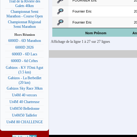
FOURNIER Eric
2
Trail de la Rivière des
Galets 40km
Fournier Eric
2
Championnat Semi
Marathon - Course Open
Championnat Régional
Fournier Eric
2
Semi Marathon
Nom Prénom
An
Hors Réunion
6000D - 6D Marathon
Affichage de la ligne 1 à 27 sur 27 lignes
6000D 2026
6000D - 6D Lacs
6000D - 6d Crêtes
Gabizos - KV l'Omi Agut
(3.5 km)
Gabizos - La Berbeillet
(20 km)
Gabizos Sky Race 30km
Ut4M 40 vercors
Ut4M 40 Chartreuse
Ut4M50 Belledonne
Ut4M50 Taillefer
Ut4M 80 CHALLENGE