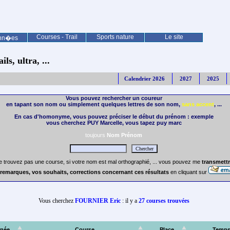
Courses - Trail
Sports nature
Le site
nn�es
ls, ultra, ...
Calendrier 2026
2027
2025
Vous pouvez rechercher un coureur
en tapant son nom ou simplement quelques lettres de son nom,
sans accent
, ...
En cas d'homonyme, vous pouvez préciser le début du prénom : exemple
vous cherchez PUY Marcelle, vous tapez puy marc
toujours
Nom Prénom
e trouvez pas une course, si votre nom est mal orthographié, ... vous pouvez me
transmettr
remarques, vos souhaits, corrections concernant ces résultats
en cliquant sur
Vous cherchez
FOURNIER Eric
: il y a
27 courses trouvées
née
Course
Place
Temp