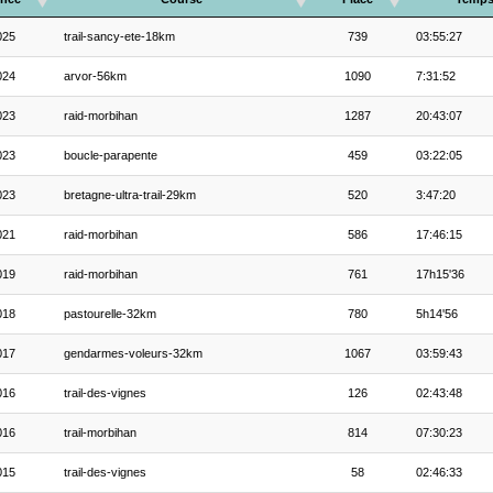
025
trail-sancy-ete-18km
739
03:55:27
024
arvor-56km
1090
7:31:52
023
raid-morbihan
1287
20:43:07
023
boucle-parapente
459
03:22:05
023
bretagne-ultra-trail-29km
520
3:47:20
021
raid-morbihan
586
17:46:15
019
raid-morbihan
761
17h15'36
018
pastourelle-32km
780
5h14'56
017
gendarmes-voleurs-32km
1067
03:59:43
016
trail-des-vignes
126
02:43:48
016
trail-morbihan
814
07:30:23
015
trail-des-vignes
58
02:46:33