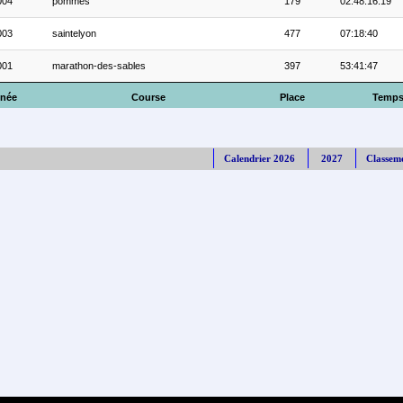
004
pommes
179
02:48:16.19
003
saintelyon
477
07:18:40
001
marathon-des-sables
397
53:41:47
née
Course
Place
Temp
Calendrier 2026
2027
Classem