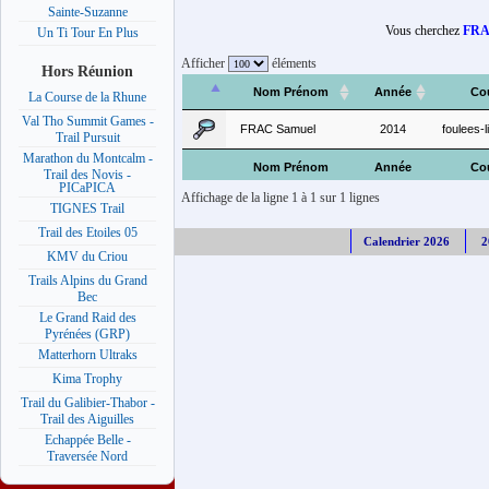
Sainte-Suzanne
Vous cherchez
FRA
Un Ti Tour En Plus
Afficher
éléments
Hors Réunion
Nom Prénom
Année
Co
La Course de la Rhune
Val Tho Summit Games -
FRAC Samuel
2014
foulees-l
Trail Pursuit
Marathon du Montcalm -
Nom Prénom
Année
Co
Trail des Novis -
PICaPICA
Affichage de la ligne 1 à 1 sur 1 lignes
TIGNES Trail
Trail des Etoiles 05
Calendrier 2026
2
KMV du Criou
Trails Alpins du Grand
Bec
Le Grand Raid des
Pyrénées (GRP)
Matterhorn Ultraks
Kima Trophy
Trail du Galibier-Thabor -
Trail des Aiguilles
Echappée Belle -
Traversée Nord