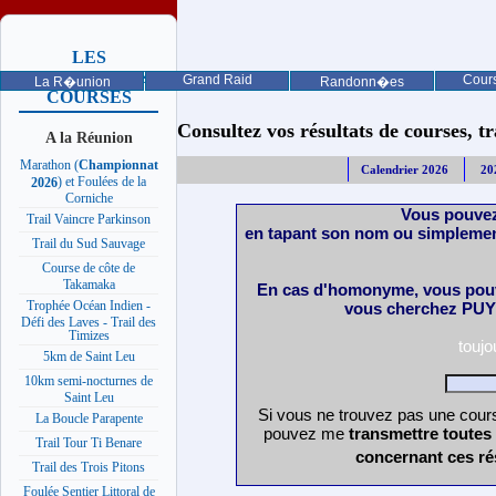
LES
PROCHAINES
Grand Raid
Cours
La R�union
Randonn�es
COURSES
Consultez vos résultats de courses, trai
A la Réunion
Marathon (
Championnat
Calendrier 2026
20
) et Foulées de la
2026
Corniche
Vous pouvez
Trail Vaincre Parkinson
en tapant son nom ou simplemen
Trail du Sud Sauvage
Course de côte de
Takamaka
En cas d'homonyme, vous pouv
Trophée Océan Indien -
vous cherchez PUY 
Défi des Laves - Trail des
Timizes
touj
5km de Saint Leu
10km semi-nocturnes de
Saint Leu
Si vous ne trouvez pas une cours
La Boucle Parapente
pouvez me
transmettre toutes
Trail Tour Ti Benare
concernant ces ré
Trail des Trois Pitons
Foulée Sentier Littoral de