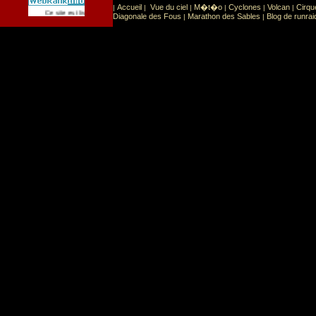
Accueil
Vue du ciel
M�t�o
Cyclones
Volcan
Cirqu
|
|
|
|
|
|
Sport
Sports extr�mes
Ce site est list� dans la cat�gorie
:
Diagonale des Fous
Marathon des Sables
Blog de runrai
|
|