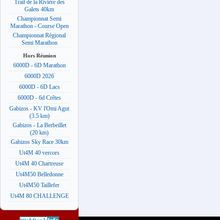
Trail de la Rivière des
Galets 40km
Championnat Semi
Marathon - Course Open
Championnat Régional
Semi Marathon
Hors Réunion
6000D - 6D Marathon
6000D 2026
6000D - 6D Lacs
6000D - 6d Crêtes
Gabizos - KV l'Omi Agut
(3.5 km)
Gabizos - La Berbeillet
(20 km)
Gabizos Sky Race 30km
Ut4M 40 vercors
Ut4M 40 Chartreuse
Ut4M50 Belledonne
Ut4M50 Taillefer
Ut4M 80 CHALLENGE