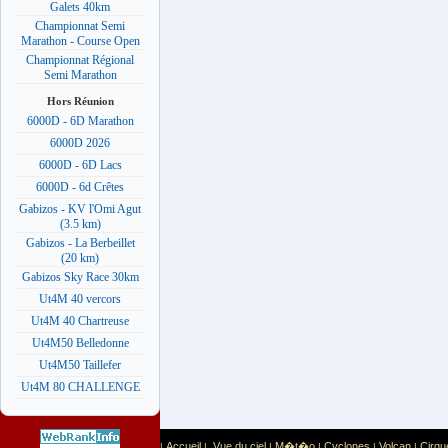
Galets 40km
Championnat Semi
Marathon - Course Open
Championnat Régional
Semi Marathon
Hors Réunion
6000D - 6D Marathon
6000D 2026
6000D - 6D Lacs
6000D - 6d Crêtes
Gabizos - KV l'Omi Agut
(3.5 km)
Gabizos - La Berbeillet
(20 km)
Gabizos Sky Race 30km
Ut4M 40 vercors
Ut4M 40 Chartreuse
Ut4M50 Belledonne
Ut4M50 Taillefer
Ut4M 80 CHALLENGE
Accueil
Vue du ciel
M�t�o
Cyclones
Volcan
Cirqu
|
|
|
|
|
|