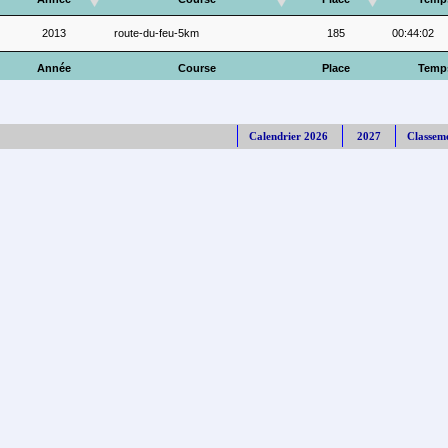
2013
route-du-feu-5km
185
00:44:02
Année
Course
Place
Temp
Calendrier 2026
2027
Classem