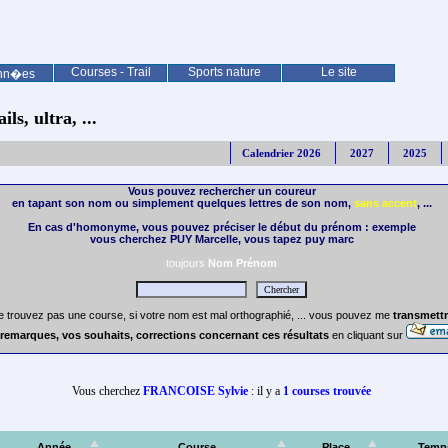
Courses - Trail
Sports nature
Le site
nn�es
ls, ultra, ...
Calendrier 2026
2027
2025
Vous pouvez rechercher un coureur
en tapant son nom ou simplement quelques lettres de son nom,
sans accent
, ...
En cas d'homonyme, vous pouvez préciser le début du prénom : exemple
vous cherchez PUY Marcelle, vous tapez puy marc
toujours
Nom Prénom
e trouvez pas une course, si votre nom est mal orthographié, ... vous pouvez me
transmettr
remarques, vos souhaits, corrections concernant ces résultats
en cliquant sur
Vous cherchez
FRANCOISE Sylvie
: il y a
1 courses trouvée
Année
Course
Place
Temp