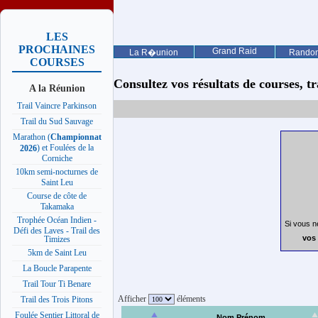
LES
PROCHAINES
Grand Raid
La R�union
Rando
COURSES
Consultez vos résultats de courses, trai
A la Réunion
Trail Vaincre Parkinson
Trail du Sud Sauvage
Marathon (
Championnat
) et Foulées de la
2026
Corniche
10km semi-nocturnes de
Saint Leu
Course de côte de
Takamaka
Trophée Océan Indien -
Si vous n
Défi des Laves - Trail des
vos 
Timizes
5km de Saint Leu
La Boucle Parapente
Trail Tour Ti Benare
Afficher
éléments
Trail des Trois Pitons
Foulée Sentier Littoral de
Nom Prénom