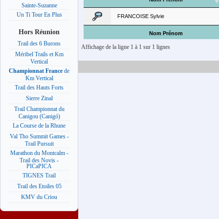
Sainte-Suzanne
Un Ti Tour En Plus
FRANCOISE Sylvie
Hors Réunion
Nom Prénom
Trail des 6 Burons
Affichage de la ligne 1 à 1 sur 1 lignes
Méribel Trails et Km
Vertical
Championnat France
de
Km Vertical
Trail des Hauts Forts
Sierre Zinal
Trail Championnat du
Canigou (Canigó)
La Course de la Rhune
Val Tho Summit Games -
Trail Pursuit
Marathon du Montcalm -
Trail des Novis -
PICaPICA
TIGNES Trail
Trail des Etoiles 05
KMV du Criou