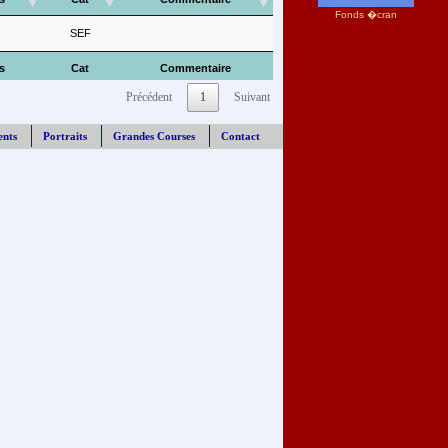
Fonds �cran
SEF
s
Cat
Commentaire
Précédent
1
Suivant
ents
Portraits
Grandes Courses
Contact