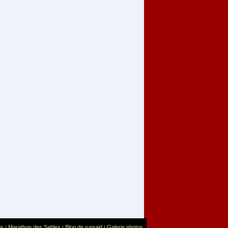
us
Marathon des Sables
Blog de runraid
Galerie photos
|
|
|