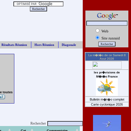
Web
Site runraid
Résultats Réunion
Hors Réunion
Diagonale
La m�t�o de ce
Samedi 8
Aout 2026
les pr�visions de
M�t�o France
e toutes
Bulletin m�t�o complet
Carte cyclonique 2026
Rechercher
s
Cat
Commentaire