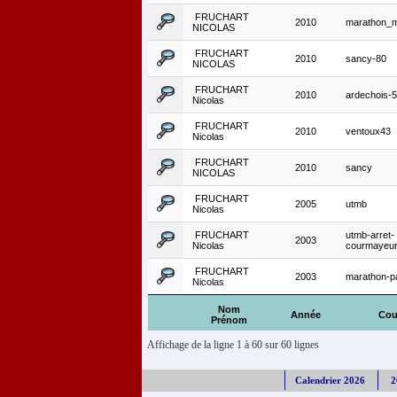
FRUCHART
2010
marathon_m
NICOLAS
FRUCHART
2010
sancy-80
NICOLAS
FRUCHART
2010
ardechois-
Nicolas
FRUCHART
2010
ventoux43
Nicolas
FRUCHART
2010
sancy
NICOLAS
FRUCHART
2005
utmb
Nicolas
FRUCHART
utmb-arret-
2003
Nicolas
courmayeu
FRUCHART
2003
marathon-p
Nicolas
Nom
Année
Cou
Prénom
Affichage de la ligne 1 à 60 sur 60 lignes
Calendrier 2026
2