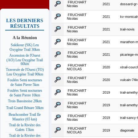
FRUCHART
2021
dossard-gr-
Nicolas
FRUCHART
2021
kv-montcal
Nicolas
LES DERNIERS
RÉSULTATS
FRUCHART
2021
trail-novis
Nicolas
A la Réunion
FRUCHART
2021
marathon-m
Nicolas
Sakikour (SK) Leu
Oxygène Trail 30km
FRUCHART
2021
picariege-
Ascension de l'Ouest
Nicolas
(AO) Leu Oxygène Trail
60km
FRUCHART
2020
xtrail-cour
NICOLAS
Traversée de l'Ouest (TO)
Leu Oxygène Trail 90km
FRUCHART
2020
vulcain-74
Foulées Semi nocturnes
Nicolas
de Saint Pierre 5km
Foulées Semi nocturnes
FRUCHART
2019
trail-ameth
Nicolas
de Saint Pierre 10km
Trois Bassinoise 28km
FRUCHART
2019
trail-ameth
Nicolas
Trail Grand Bénare 50km
Beachcomber Trail Ile
FRUCHART
2019
trail-sancy
Maurice (65 km)
Nicolas
Trail de la Rivière des
FRUCHART
Galets 15km
2019
diagonale
NICOLAS
Trail de la Rivière des