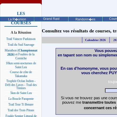
LES
PROCHAINES
Grand Raid
Cours
La R�union
Randonn�es
COURSES
Consultez vos résultats de courses, trai
A la Réunion
Trail Vaincre Parkinson
Calendrier 2026
20
Trail du Sud Sauvage
Vous pouvez
Marathon (
Championnat
) et Foulées de la
en tapant son nom ou simplemen
2026
Corniche
10km semi-nocturnes de
Saint Leu
En cas d'homonyme, vous pouv
Course de côte de
vous cherchez PUY 
Takamaka
Trophée Océan Indien -
touj
Défi des Laves - Trail des
Timizes
5km de Saint Leu
Si vous ne trouvez pas une cours
La Boucle Parapente
pouvez me
transmettre toutes
Trail Tour Ti Benare
concernant ces ré
Trail des Trois Pitons
Foulée Sentier Littoral de