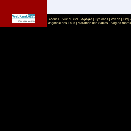
Accueil
Vue du ciel
M�t�o
Cyclones
Volcan
Cirqu
|
|
|
|
|
|
Sport
Sports extr�mes
Ce site est list� dans la cat�gorie
:
Diagonale des Fous
Marathon des Sables
Blog de runrai
|
|