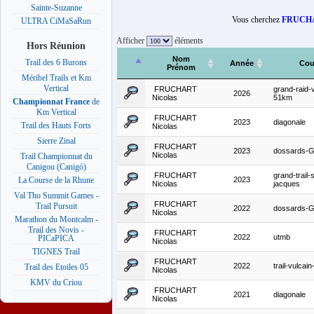
Sainte-Suzanne
Vous cherchez
FRUCHA
ULTRA CiMaSaRun
Afficher
éléments
Hors Réunion
Nom
Trail des 6 Burons
Année
Cou
Prénom
Méribel Trails et Km
Vertical
FRUCHART
grand-raid-
2026
Nicolas
51km
Championnat France
de
Km Vertical
FRUCHART
2023
diagonale
Trail des Hauts Forts
Nicolas
Sierre Zinal
FRUCHART
2023
dossards-
Nicolas
Trail Championnat du
Canigou (Canigó)
FRUCHART
grand-trail-s
2023
La Course de la Rhune
Nicolas
jacques
Val Tho Summit Games -
FRUCHART
Trail Pursuit
2022
dossards-
Nicolas
Marathon du Montcalm -
Trail des Novis -
FRUCHART
2022
utmb
PICaPICA
Nicolas
TIGNES Trail
FRUCHART
2022
trail-vulcai
Trail des Etoiles 05
Nicolas
KMV du Criou
FRUCHART
2021
diagonale
Nicolas