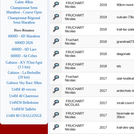
Galets 40km
FRUCHART
2019
90km-mont-
Nicolas
Championnat Semi
Marathon - Course Open
FRUCHART
2019
vulcain-73
Championnat Régional
Nicolas
Semi Marathon
FRUCHART
2018
trail-lac-pa
Hors Réunion
Nicolas
6000D - 6D Marathon
Fruchart
2018
grandraid7
6000D 2026
Nicolas
6000D - 6D Lacs
FRUCHART
2018
diagonale
Nicolas
6000D - 6d Crêtes
Gabizos - KV l'Omi Agut
FRUCHART
2018
tds
(3.5 km)
Nicolas
Gabizos - La Berbeillet
Fruchart
(20 km)
2017
utat-toubka
Nicolas
Gabizos Sky Race 30km
FRUCHART
Ut4M 40 vercors
2017
ardechois-t
Nicolas
Ut4M 40 Chartreuse
FRUCHART
Ut4M50 Belledonne
2017
xtrail-cour
NICOLAS
Ut4M50 Taillefer
FRUCHART
hivernale-te
2017
Ut4M 80 CHALLENGE
Nicolas
35km
FRUCHART
2017
trail-des-pi
Nicolas