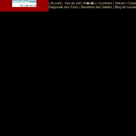
Accueil
Vue du ciel
M�t�o
Cyclones
Volcan
Cirqu
|
|
|
|
|
|
Sport
Sports extr�mes
Ce site est list� dans la cat�gorie
:
Diagonale des Fous
Marathon des Sables
Blog de runrai
|
|