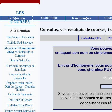
LES
PROCHAINES
Grand Raid
Cours
La R�union
Randonn�es
COURSES
Consultez vos résultats de courses, trai
A la Réunion
Trail Vaincre Parkinson
Calendrier 2026
20
Trail du Sud Sauvage
Vous pouvez
Marathon (
Championnat
) et Foulées de la
en tapant son nom ou simplemen
2026
Corniche
5km de Saint Leu
En cas d'homonyme, vous pouv
10km semi-nocturnes de
vous cherchez PUY 
Saint Leu
Course de côte de
touj
Takamaka
Trophée Océan Indien -
Défi des Laves - Trail des
Timizes
Si vous ne trouvez pas une cours
La Boucle Parapente
pouvez me
transmettre toutes
Trail Tour Ti Benare
concernant ces ré
Trail des Trois Pitons
Foulée Sentier Littoral de