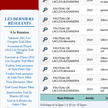
2014
LACLOS ALEXANDRA
st-pau
FRUTEAU DE
2014
geran
LACLOS ALEXANDRA
LES DERNIERS
FRUTEAU DE
2014
10km-
LACLOS ALEXANDRA
RÉSULTATS
FRUTEAU DE
2014
bassin
LACLOS ALEXANDRA
A la Réunion
Sakikour (SK) Leu
FRUTEAU DE
2014
10km-
LACLOS Alexandra
Oxygène Trail 30km
Ascension de l'Ouest
FRUTEAU DE
champ
2014
(AO) Leu Oxygène Trail
LACLOS ALEXANDRA
sef
60km
Traversée de l'Ouest (TO)
FRUTEAU DE
10km-
2014
Leu Oxygène Trail 90km
LACLOS ALEXANDRA
entre
Foulées Semi nocturnes
FRUTEAU DE
de Saint Pierre 5km
2013
odyss
LACLOS Alexandra
Foulées Semi nocturnes
de Saint Pierre 10km
FRUTEAU DE
2013
10km-
LACLOS ALEXANDRA
Trois Bassinoise 28km
Trail Grand Bénare 50km
FRUTEAU DE
champ
2013
LACLOS ALEXANDRA
sef
Beachcomber Trail Ile
Maurice (65 km)
Nom Prénom
Année
C
Trail de la Rivière des
Galets 15km
Affichage de la ligne 1 à 18 sur 18 lignes