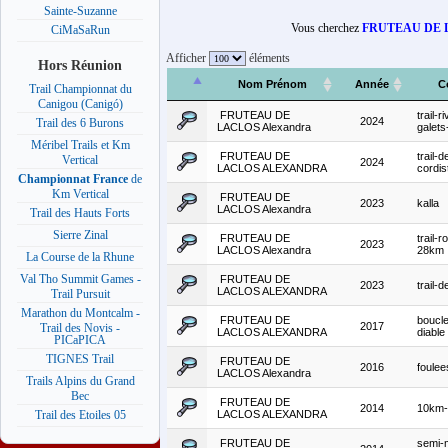
Sainte-Suzanne
Vous cherchez
FRUTEAU DE L
CiMaSaRun
Afficher
éléments
Hors Réunion
Nom Prénom
Année
C
Trail Championnat du
Canigou (Canigó)
FRUTEAU DE
trail-r
2024
Trail des 6 Burons
LACLOS Alexandra
galet
Méribel Trails et Km
FRUTEAU DE
trail-d
Vertical
2024
LACLOS ALEXANDRA
cordis
Championnat France
de
Km Vertical
FRUTEAU DE
2023
kalla
LACLOS Alexandra
Trail des Hauts Forts
Sierre Zinal
FRUTEAU DE
trail-
2023
LACLOS Alexandra
28km
La Course de la Rhune
Val Tho Summit Games -
FRUTEAU DE
2023
trail-d
LACLOS ALEXANDRA
Trail Pursuit
Marathon du Montcalm -
FRUTEAU DE
boucle
2017
Trail des Novis -
LACLOS ALEXANDRA
diable
PICaPICA
TIGNES Trail
FRUTEAU DE
2016
foulee
LACLOS Alexandra
Trails Alpins du Grand
Bec
FRUTEAU DE
2014
10km-p
LACLOS ALEXANDRA
Trail des Etoiles 05
FRUTEAU DE
semi-