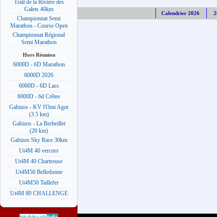
Trail de la Rivière des
Galets 40km
Calendrier 2026
2
Championnat Semi
Marathon - Course Open
Championnat Régional
Semi Marathon
Hors Réunion
6000D - 6D Marathon
6000D 2026
6000D - 6D Lacs
6000D - 6d Crêtes
Gabizos - KV l'Omi Agut
(3.5 km)
Gabizos - La Berbeillet
(20 km)
Gabizos Sky Race 30km
Ut4M 40 vercors
Ut4M 40 Chartreuse
Ut4M50 Belledonne
Ut4M50 Taillefer
Ut4M 80 CHALLENGE