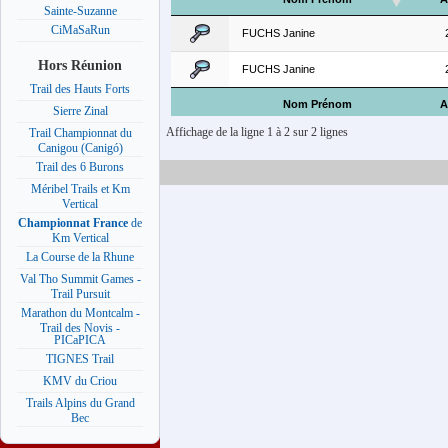
Sainte-Suzanne
CiMaSaRun
FUCHS Janine
Hors Réunion
FUCHS Janine
Trail des Hauts Forts
Nom Prénom
A
Sierre Zinal
Affichage de la ligne 1 à 2 sur 2 lignes
Trail Championnat du
Canigou (Canigó)
Trail des 6 Burons
Méribel Trails et Km
Vertical
Championnat France
de
Km Vertical
La Course de la Rhune
Val Tho Summit Games -
Trail Pursuit
Marathon du Montcalm -
Trail des Novis -
PICaPICA
TIGNES Trail
KMV du Criou
Trails Alpins du Grand
Bec