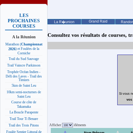
LES
PROCHAINES
Grand Raid
La R�union
Rando
COURSES
Consultez vos résultats de courses, trai
A la Réunion
Marathon (
Championnat
) et Foulées de la
2026
Corniche
Trail du Sud Sauvage
Trail Vaincre Parkinson
Trophée Océan Indien -
Défi des Laves - Trail des
Timizes
5km de Saint Leu
10km semi-nocturnes de
Si vous n
Saint Leu
vos 
Course de côte de
Takamaka
La Boucle Parapente
Trail Tour Ti Benare
Afficher
éléments
Trail des Trois Pitons
Foulée Sentier Littoral de
Nom Prénom
A