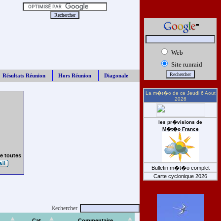
Web
Site runraid
Résultats Réunion
Hors Réunion
Diagonale
La m�t�o de ce
Jeudi 6 Aout
2026
les pr�visions de
M�t�o France
e toutes
Bulletin m�t�o complet
Carte cyclonique 2026
Rechercher
Cat
Commentaire