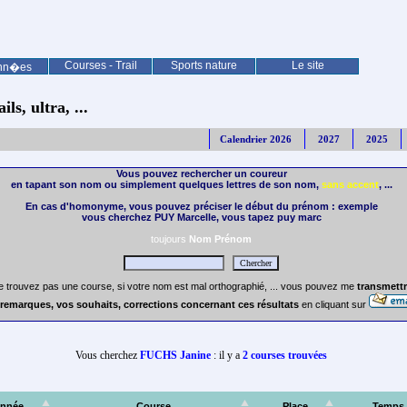
Courses - Trail
Sports nature
Le site
nn�es
ls, ultra, ...
Calendrier 2026
2027
2025
Vous pouvez rechercher un coureur
en tapant son nom ou simplement quelques lettres de son nom,
sans accent
, ...
En cas d'homonyme, vous pouvez préciser le début du prénom : exemple
vous cherchez PUY Marcelle, vous tapez puy marc
toujours
Nom Prénom
e trouvez pas une course, si votre nom est mal orthographié, ... vous pouvez me
transmettr
remarques, vos souhaits, corrections concernant ces résultats
en cliquant sur
Vous cherchez
FUCHS Janine
: il y a
2 courses trouvées
nnée
Course
Place
Temps