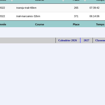
2022
transju-trail-40km
265
07:39:42
2022
trail-marcaires-32km
371
06:14:06
nnée
Course
Place
Temps
Calendrier 2026
2027
Classem