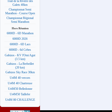
Trail de la Rivière des
Galets 40km
Championnat Semi
Marathon - Course Open
Championnat Régional
Semi Marathon
Hors Réunion
6000D - 6D Marathon
6000D 2026
6000D - 6D Lacs
6000D - 6d Crêtes
Gabizos - KV l'Omi Agut
(3.5 km)
Gabizos - La Berbeillet
(20 km)
Gabizos Sky Race 30km
Ut4M 40 vercors
Ut4M 40 Chartreuse
Ut4M50 Belledonne
Ut4M50 Taillefer
Ut4M 80 CHALLENGE