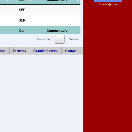
Fonds �cran
SEF
SEF
Cat
Commentaire
Précédent
1
Suivant
ents
Portraits
Grandes Courses
Contact