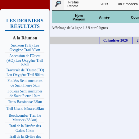
Freitas
2013
miut-madeira
Renato
Nom
Année
Cour
Prénom
LES DERNIERS
RÉSULTATS
Affichage de la ligne 1 à 9 sur 9 lignes
A la Réunion
Calendrier 2026
2
Sakikour (SK) Leu
Oxygène Trail 30km
Ascension de l'Ouest
(AO) Leu Oxygène Trail
60km
Traversée de l'Ouest (TO)
Leu Oxygène Trail 90km
Foulées Semi nocturnes
de Saint Pierre 5km
Foulées Semi nocturnes
de Saint Pierre 10km
Trois Bassinoise 28km
Trail Grand Bénare 50km
Beachcomber Trail Ile
Maurice (65 km)
Trail de la Rivière des
Galets 15km
Trail de la Rivière des