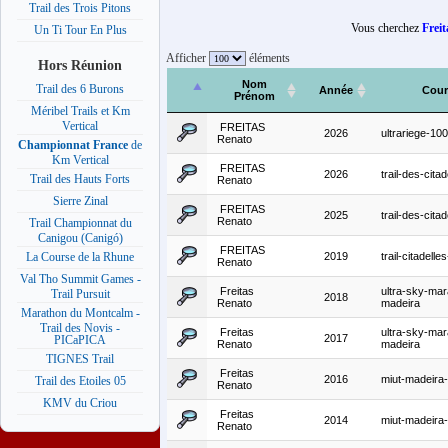
Trail des Trois Pitons
Vous cherchez
Frei
Un Ti Tour En Plus
Afficher
éléments
Hors Réunion
Nom
Trail des 6 Burons
Année
Cour
Prénom
Méribel Trails et Km
Vertical
FREITAS
2026
ultrariege-10
Renato
Championnat France
de
Km Vertical
FREITAS
2026
trail-des-cita
Trail des Hauts Forts
Renato
Sierre Zinal
FREITAS
2025
trail-des-cita
Renato
Trail Championnat du
Canigou (Canigó)
FREITAS
2019
trail-citadell
La Course de la Rhune
Renato
Val Tho Summit Games -
Freitas
ultra-sky-mar
Trail Pursuit
2018
Renato
madeira
Marathon du Montcalm -
Trail des Novis -
Freitas
ultra-sky-mar
2017
PICaPICA
Renato
madeira
TIGNES Trail
Freitas
2016
miut-madeira
Trail des Etoiles 05
Renato
KMV du Criou
Freitas
2014
miut-madeira
Renato