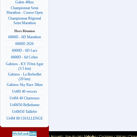
Galets 40km
Championnat Semi
Marathon - Course Open
Championnat Régional
Semi Marathon
Hors Réunion
6000D - 6D Marathon
6000D 2026
6000D - 6D Lacs
6000D - 6d Crêtes
Gabizos - KV l'Omi Agut
(3.5 km)
Gabizos - La Berbeillet
(20 km)
Gabizos Sky Race 30km
Ut4M 40 vercors
Ut4M 40 Chartreuse
Ut4M50 Belledonne
Ut4M50 Taillefer
Ut4M 80 CHALLENGE
Accueil
Vue du ciel
M�t�o
Cyclones
Volcan
Cirqu
|
|
|
|
|
|