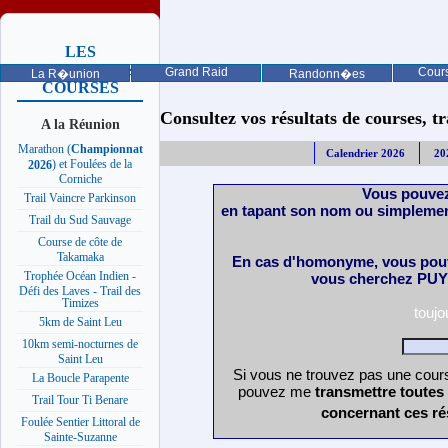
LES
PROCHAINES
Grand Raid
Cours
La R�union
Randonn�es
COURSES
Consultez vos résultats de courses, trai
A la Réunion
Marathon (
Championnat
Calendrier 2026
20
) et Foulées de la
2026
Corniche
Vous pouvez
Trail Vaincre Parkinson
en tapant son nom ou simplemen
Trail du Sud Sauvage
Course de côte de
Takamaka
En cas d'homonyme, vous pouv
Trophée Océan Indien -
vous cherchez PUY 
Défi des Laves - Trail des
Timizes
touj
5km de Saint Leu
10km semi-nocturnes de
Saint Leu
Si vous ne trouvez pas une cours
La Boucle Parapente
pouvez me
transmettre toutes
Trail Tour Ti Benare
concernant ces ré
Foulée Sentier Littoral de
Sainte-Suzanne