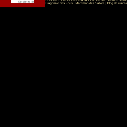
Sport
Sports extr�mes
Ce site est list� dans la cat�gorie
:
Diagonale des Fous
Marathon des Sables
Blog de runrai
|
|