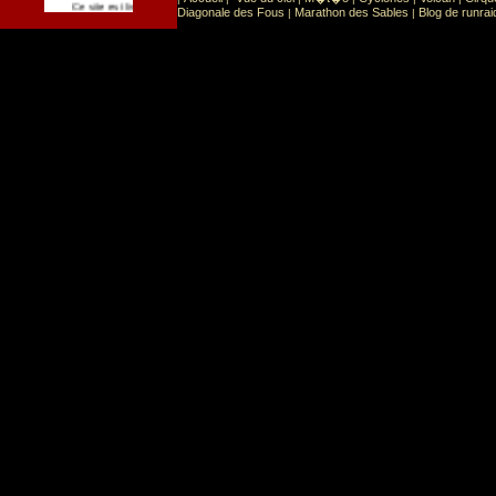
Sport
Sports extr�mes
Ce site est list� dans la cat�gorie
:
Diagonale des Fous
Marathon des Sables
Blog de runrai
|
|