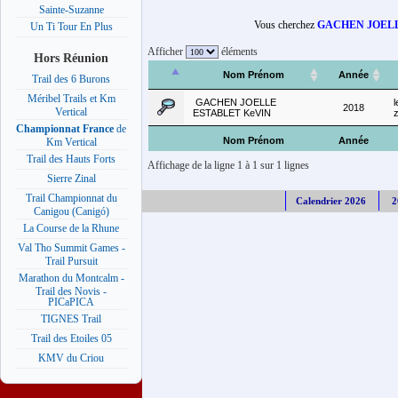
Sainte-Suzanne
Vous cherchez
GACHEN JOELL
Un Ti Tour En Plus
Afficher
éléments
Hors Réunion
Nom Prénom
Année
Trail des 6 Burons
Méribel Trails et Km
GACHEN JOELLE
l
2018
Vertical
ESTABLET KeVIN
z
Championnat France
de
Nom Prénom
Année
Km Vertical
Trail des Hauts Forts
Affichage de la ligne 1 à 1 sur 1 lignes
Sierre Zinal
Trail Championnat du
Calendrier 2026
2
Canigou (Canigó)
La Course de la Rhune
Val Tho Summit Games -
Trail Pursuit
Marathon du Montcalm -
Trail des Novis -
PICaPICA
TIGNES Trail
Trail des Etoiles 05
KMV du Criou