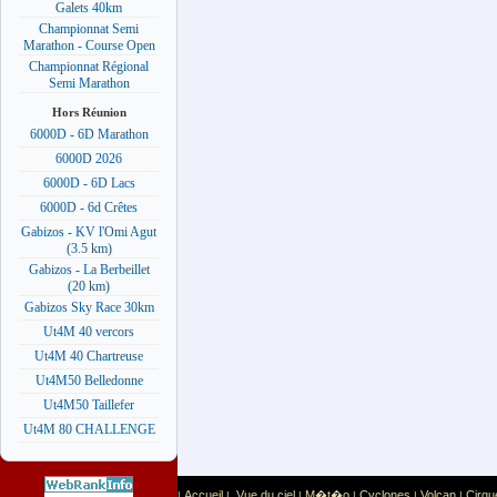
Galets 40km
Championnat Semi
Marathon - Course Open
Championnat Régional
Semi Marathon
Hors Réunion
6000D - 6D Marathon
6000D 2026
6000D - 6D Lacs
6000D - 6d Crêtes
Gabizos - KV l'Omi Agut
(3.5 km)
Gabizos - La Berbeillet
(20 km)
Gabizos Sky Race 30km
Ut4M 40 vercors
Ut4M 40 Chartreuse
Ut4M50 Belledonne
Ut4M50 Taillefer
Ut4M 80 CHALLENGE
Accueil
Vue du ciel
M�t�o
Cyclones
Volcan
Cirqu
|
|
|
|
|
|