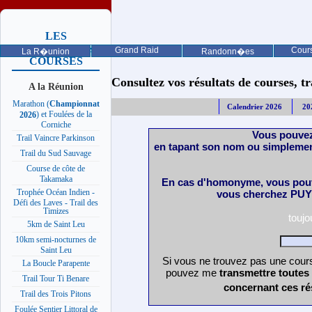
LES
PROCHAINES
Grand Raid
Cours
La R�union
Randonn�es
COURSES
Consultez vos résultats de courses, trai
A la Réunion
Marathon (
Championnat
Calendrier 2026
20
) et Foulées de la
2026
Corniche
Vous pouvez
Trail Vaincre Parkinson
en tapant son nom ou simplemen
Trail du Sud Sauvage
Course de côte de
Takamaka
En cas d'homonyme, vous pouv
Trophée Océan Indien -
vous cherchez PUY 
Défi des Laves - Trail des
Timizes
touj
5km de Saint Leu
10km semi-nocturnes de
Saint Leu
Si vous ne trouvez pas une cours
La Boucle Parapente
pouvez me
transmettre toutes
Trail Tour Ti Benare
concernant ces ré
Trail des Trois Pitons
Foulée Sentier Littoral de