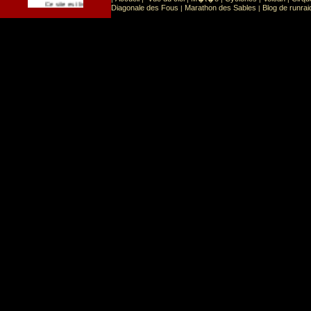
Sport
Sports extr�mes
Ce site est list� dans la cat�gorie
:
Diagonale des Fous
Marathon des Sables
Blog de runrai
|
|