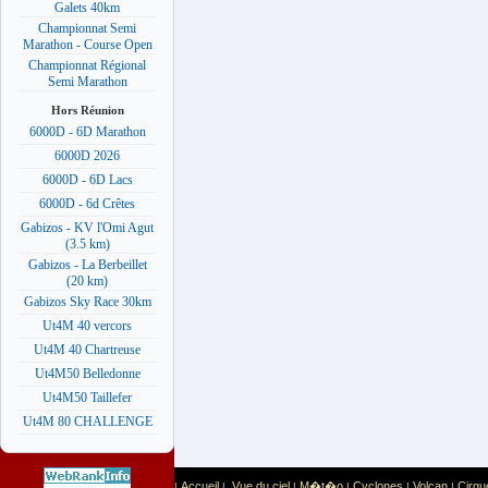
Galets 40km
Championnat Semi
Marathon - Course Open
Championnat Régional
Semi Marathon
Hors Réunion
6000D - 6D Marathon
6000D 2026
6000D - 6D Lacs
6000D - 6d Crêtes
Gabizos - KV l'Omi Agut
(3.5 km)
Gabizos - La Berbeillet
(20 km)
Gabizos Sky Race 30km
Ut4M 40 vercors
Ut4M 40 Chartreuse
Ut4M50 Belledonne
Ut4M50 Taillefer
Ut4M 80 CHALLENGE
Accueil
Vue du ciel
M�t�o
Cyclones
Volcan
Cirqu
|
|
|
|
|
|