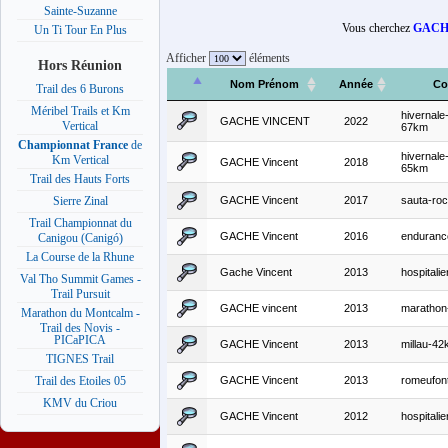
Sainte-Suzanne
Vous cherchez
GACHE
Un Ti Tour En Plus
Afficher
éléments
Hors Réunion
Nom Prénom
Année
Co
Trail des 6 Burons
Méribel Trails et Km
hivernale
GACHE VINCENT
2022
Vertical
67km
Championnat France
de
hivernale
Km Vertical
GACHE Vincent
2018
65km
Trail des Hauts Forts
GACHE Vincent
2017
sauta-roc
Sierre Zinal
Trail Championnat du
GACHE Vincent
2016
endurance
Canigou (Canigó)
La Course de la Rhune
Gache Vincent
2013
hospitali
Val Tho Summit Games -
Trail Pursuit
GACHE vincent
2013
marathon
Marathon du Montcalm -
Trail des Novis -
PICaPICA
GACHE Vincent
2013
millau-4
TIGNES Trail
GACHE Vincent
2013
romeufon
Trail des Etoiles 05
KMV du Criou
GACHE Vincent
2012
hospitalie