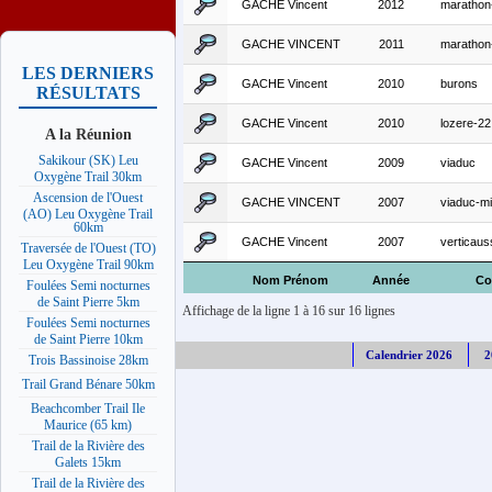
GACHE Vincent
2012
marathon
GACHE VINCENT
2011
marathon
LES DERNIERS
GACHE Vincent
2010
burons
RÉSULTATS
GACHE Vincent
2010
lozere-22
A la Réunion
Sakikour (SK) Leu
GACHE Vincent
2009
viaduc
Oxygène Trail 30km
Ascension de l'Ouest
GACHE VINCENT
2007
viaduc-mi
(AO) Leu Oxygène Trail
60km
GACHE Vincent
2007
verticaus
Traversée de l'Ouest (TO)
Leu Oxygène Trail 90km
Nom Prénom
Année
Co
Foulées Semi nocturnes
de Saint Pierre 5km
Affichage de la ligne 1 à 16 sur 16 lignes
Foulées Semi nocturnes
de Saint Pierre 10km
Calendrier 2026
2
Trois Bassinoise 28km
Trail Grand Bénare 50km
Beachcomber Trail Ile
Maurice (65 km)
Trail de la Rivière des
Galets 15km
Trail de la Rivière des