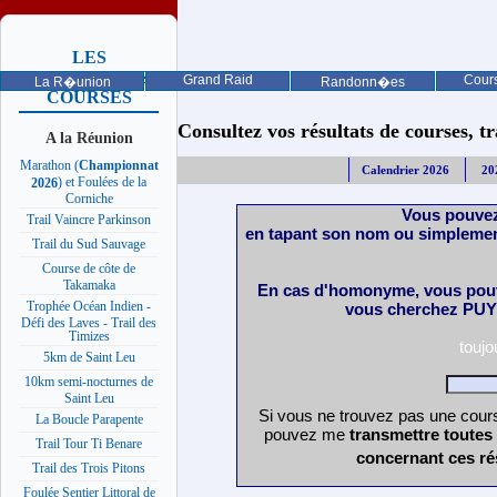
LES
PROCHAINES
Grand Raid
Cours
La R�union
Randonn�es
COURSES
Consultez vos résultats de courses, trai
A la Réunion
Marathon (
Championnat
Calendrier 2026
20
) et Foulées de la
2026
Corniche
Vous pouvez
Trail Vaincre Parkinson
en tapant son nom ou simplemen
Trail du Sud Sauvage
Course de côte de
Takamaka
En cas d'homonyme, vous pouv
Trophée Océan Indien -
vous cherchez PUY 
Défi des Laves - Trail des
Timizes
touj
5km de Saint Leu
10km semi-nocturnes de
Saint Leu
Si vous ne trouvez pas une cours
La Boucle Parapente
pouvez me
transmettre toutes
Trail Tour Ti Benare
concernant ces ré
Trail des Trois Pitons
Foulée Sentier Littoral de