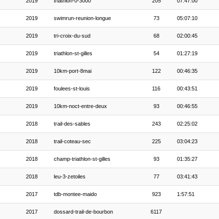
2019
triathlon-0-3000
205
07:47:00
2019
swimrun-reunion-longue
73
05:07:10
2019
tri-croix-du-sud
68
02:00:45
2019
triathlon-st-gilles
54
01:27:19
2019
10km-port-8mai
122
00:46:35
2019
foulees-st-louis
116
00:43:51
2019
10km-noct-entre-deux
93
00:46:55
2018
trail-des-sables
243
02:25:02
2018
trail-coteau-sec
225
03:04:23
2018
champ-triathlon-st-gilles
93
01:35:27
2018
leu-3-zetoiles
77
03:41:43
2017
tdb-montee-maido
923
1:57:51
2017
dossard-trail-de-bourbon
6117