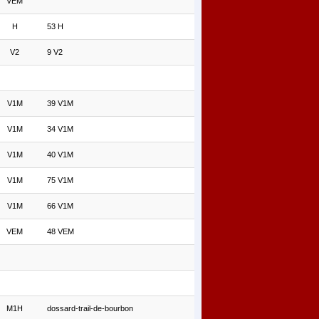
VEM
H
53 H
V2
9 V2
V1M
39 V1M
V1M
34 V1M
V1M
40 V1M
V1M
75 V1M
V1M
66 V1M
VEM
48 VEM
M1H
dossard-trail-de-bourbon