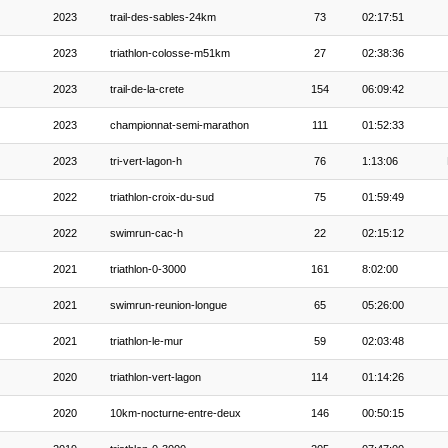
2023
trail-des-sables-24km
73
02:17:51
2023
triathlon-colosse-m51km
27
02:38:36
2023
trail-de-la-crete
154
06:09:42
2023
championnat-semi-marathon
111
01:52:33
2023
tri-vert-lagon-h
76
1:13:06
2022
triathlon-croix-du-sud
75
01:59:49
2022
swimrun-cac-h
22
02:15:12
2021
triathlon-0-3000
161
8:02:00
2021
swimrun-reunion-longue
65
05:26:00
2021
triathlon-le-mur
59
02:03:48
2020
triathlon-vert-lagon
114
01:14:26
2020
10km-nocturne-entre-deux
146
00:50:15