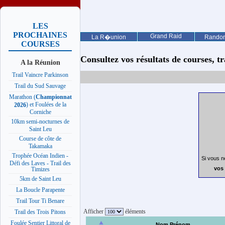
LES
PROCHAINES
Grand Raid
La R�union
Rando
COURSES
Consultez vos résultats de courses, trai
A la Réunion
Trail Vaincre Parkinson
Trail du Sud Sauvage
Marathon (
Championnat
) et Foulées de la
2026
Corniche
10km semi-nocturnes de
Saint Leu
Course de côte de
Takamaka
Trophée Océan Indien -
Si vous n
Défi des Laves - Trail des
vos 
Timizes
5km de Saint Leu
La Boucle Parapente
Trail Tour Ti Benare
Afficher
éléments
Trail des Trois Pitons
Foulée Sentier Littoral de
Nom Prénom