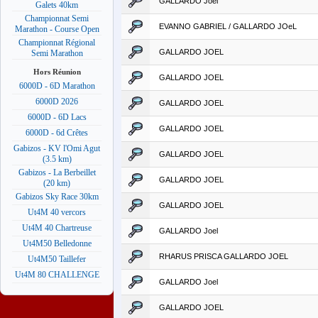
GALLARDO Joel
Galets 40km
Championnat Semi
EVANNO GABRIEL / GALLARDO JOeL
Marathon - Course Open
Championnat Régional
GALLARDO JOEL
Semi Marathon
Hors Réunion
GALLARDO JOEL
6000D - 6D Marathon
6000D 2026
GALLARDO JOEL
6000D - 6D Lacs
GALLARDO JOEL
6000D - 6d Crêtes
Gabizos - KV l'Omi Agut
GALLARDO JOEL
(3.5 km)
Gabizos - La Berbeillet
GALLARDO JOEL
(20 km)
Gabizos Sky Race 30km
GALLARDO JOEL
Ut4M 40 vercors
Ut4M 40 Chartreuse
GALLARDO Joel
Ut4M50 Belledonne
RHARUS PRISCA GALLARDO JOEL
Ut4M50 Taillefer
Ut4M 80 CHALLENGE
GALLARDO Joel
GALLARDO JOEL