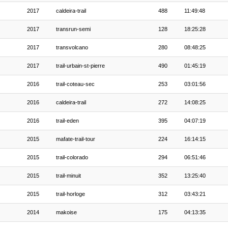
2017
caldeira-trail
488
11:49:48
2017
transrun-semi
128
18:25:28
2017
transvolcano
280
08:48:25
2017
trail-urbain-st-pierre
490
01:45:19
2016
trail-coteau-sec
253
03:01:56
2016
caldeira-trail
272
14:08:25
2016
trail-eden
395
04:07:19
2015
mafate-trail-tour
224
16:14:15
2015
trail-colorado
294
06:51:46
2015
trail-minuit
352
13:25:40
2015
trail-horloge
312
03:43:21
2014
makoise
175
04:13:35