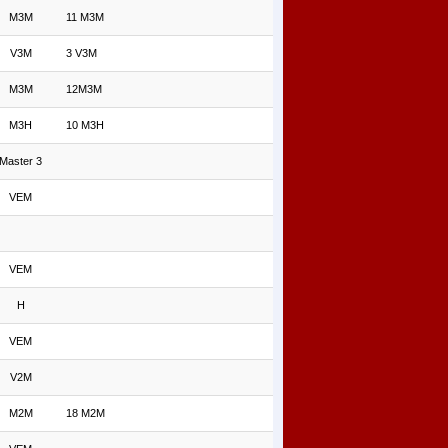
M3M
11 M3M
V3M
3 V3M
M3M
12M3M
M3H
10 M3H
Master 3
VEM
VEM
H
VEM
V2M
M2M
18 M2M