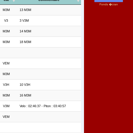
Fonds �cran
M3M
13 M3M
V3
3 V3M
M3M
14 M3M
M3M
18 M3M
VEM
M3M
V3H
10 V3H
M3M
16 M3M
V3M
Velo : 02:46:37 - Piton : 03:40:57
VEM