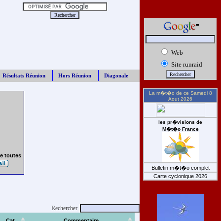
Web
Site runraid
Résultats Réunion
Hors Réunion
Diagonale
La m�t�o de ce
Samedi 8
Aout 2026
les pr�visions de
M�t�o France
e toutes
Bulletin m�t�o complet
Carte cyclonique 2026
Rechercher
Cat
Commentaire