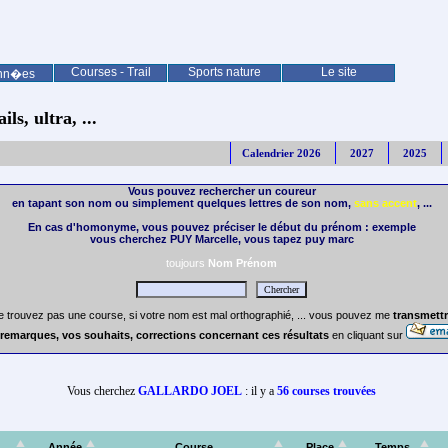
Courses - Trail
Sports nature
Le site
nn�es
ls, ultra, ...
Calendrier 2026
2027
2025
Vous pouvez rechercher un coureur
en tapant son nom ou simplement quelques lettres de son nom,
sans accent
, ...
En cas d'homonyme, vous pouvez préciser le début du prénom : exemple
vous cherchez PUY Marcelle, vous tapez puy marc
toujours
Nom Prénom
e trouvez pas une course, si votre nom est mal orthographié, ... vous pouvez me
transmettr
remarques, vos souhaits, corrections concernant ces résultats
en cliquant sur
Vous cherchez
GALLARDO JOEL
: il y a
56 courses trouvées
Année
Course
Place
Temps