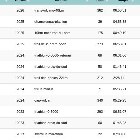
2026
transvolcano-40km
362
06:50:31
2025
championnat-triathlon
39
04:53:35
2025
10km-nocturne-du-port
175
00:49:19
2025
trail-de-la-crete-open
273
06:58:01
2024
triathlon-0-3000-veteran
68
06:31:00
2024
triathlon-croix-du-sud
50
01:46:41
2024
trail-des-sables-22km
212
2:28:11
2024
trirun-man-h
71
05:36:21
2024
cap-volcan
340
05:29:23
2023
triathlon-0-3000
293
06:51:07
2023
triathlon-croix-du-sud
60
01:46:28
2023
swimrun-marathon
22
07:00:00