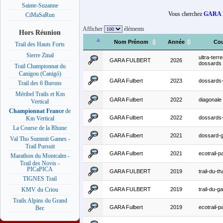
Sainte-Suzanne
Vous cherchez
GARA
CiMaSaRun
Afficher
éléments
Hors Réunion
Nom Prénom
Année
Cou
Trail des Hauts Forts
Sierre Zinal
ultra-terre
GARA FULBERT
2026
dossards
Trail Championnat du
Canigou (Canigó)
GARA Fulbert
2023
dossard
Trail des 6 Burons
Méribel Trails et Km
GARA Fulbert
2022
diagonale
Vertical
Championnat France
de
GARA Fulbert
2022
dossard
Km Vertical
La Course de la Rhune
GARA Fulbert
2021
dossard-g
Val Tho Summit Games -
Trail Pursuit
GARA Fulbert
2021
ecotrail-
Marathon du Montcalm -
Trail des Novis -
PICaPICA
GARA FULBERT
2019
trail-du-t
TIGNES Trail
GARA FULBERT
2019
trail-du-ga
KMV du Criou
Trails Alpins du Grand
GARA Fulbert
2019
ecotrail-
Bec