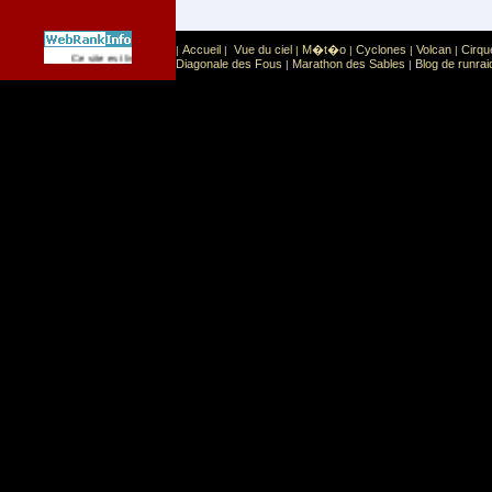
Accueil
Vue du ciel
M�t�o
Cyclones
Volcan
Cirqu
|
|
|
|
|
|
Sport
Sports extr�mes
Ce site est list� dans la cat�gorie
:
Diagonale des Fous
Marathon des Sables
Blog de runrai
|
|