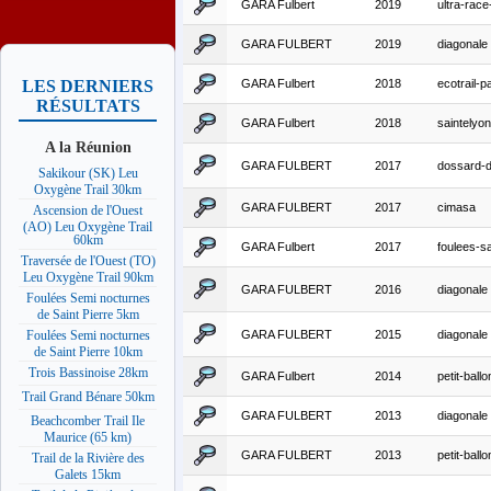
GARA Fulbert
2019
ultra-rac
GARA FULBERT
2019
diagonale
GARA Fulbert
2018
ecotrail-
LES DERNIERS
RÉSULTATS
GARA Fulbert
2018
saintelyon
A la Réunion
GARA FULBERT
2017
dossard-d
Sakikour (SK) Leu
Oxygène Trail 30km
GARA FULBERT
2017
cimasa
Ascension de l'Ouest
(AO) Leu Oxygène Trail
60km
GARA Fulbert
2017
foulees-sa
Traversée de l'Ouest (TO)
Leu Oxygène Trail 90km
GARA FULBERT
2016
diagonale
Foulées Semi nocturnes
de Saint Pierre 5km
GARA FULBERT
2015
diagonale
Foulées Semi nocturnes
de Saint Pierre 10km
Trois Bassinoise 28km
GARA Fulbert
2014
petit-ballo
Trail Grand Bénare 50km
GARA FULBERT
2013
diagonale
Beachcomber Trail Ile
Maurice (65 km)
GARA FULBERT
2013
petit-ballo
Trail de la Rivière des
Galets 15km