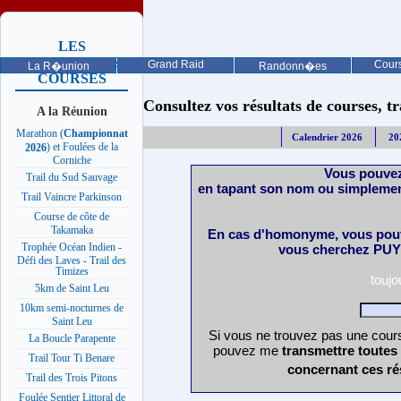
LES
PROCHAINES
Grand Raid
Cours
La R�union
Randonn�es
COURSES
Consultez vos résultats de courses, trai
A la Réunion
Marathon (
Championnat
Calendrier 2026
20
) et Foulées de la
2026
Corniche
Vous pouvez
Trail du Sud Sauvage
en tapant son nom ou simplemen
Trail Vaincre Parkinson
Course de côte de
Takamaka
En cas d'homonyme, vous pouv
Trophée Océan Indien -
vous cherchez PUY 
Défi des Laves - Trail des
Timizes
touj
5km de Saint Leu
10km semi-nocturnes de
Saint Leu
Si vous ne trouvez pas une cours
La Boucle Parapente
pouvez me
transmettre toutes
Trail Tour Ti Benare
concernant ces ré
Trail des Trois Pitons
Foulée Sentier Littoral de