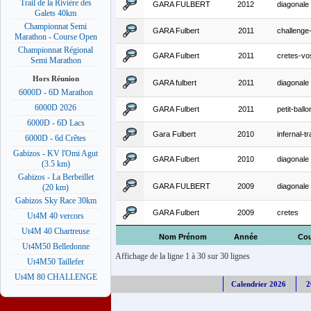
Trail de la Rivière des
GARA FULBERT
2012
diagonale
Galets 40km
Championnat Semi
GARA Fulbert
2011
challenge-
Marathon - Course Open
Championnat Régional
GARA Fulbert
2011
cretes-vo
Semi Marathon
Hors Réunion
GARA fulbert
2011
diagonale
6000D - 6D Marathon
6000D 2026
GARA Fulbert
2011
petit-ballo
6000D - 6D Lacs
Gara Fulbert
2010
infernal-t
6000D - 6d Crêtes
Gabizos - KV l'Omi Agut
GARA Fulbert
2010
diagonale
(3.5 km)
Gabizos - La Berbeillet
GARA FULBERT
2009
diagonale
(20 km)
Gabizos Sky Race 30km
GARA Fulbert
2009
cretes
Ut4M 40 vercors
Ut4M 40 Chartreuse
Nom Prénom
Année
Cou
Ut4M50 Belledonne
Affichage de la ligne 1 à 30 sur 30 lignes
Ut4M50 Taillefer
Ut4M 80 CHALLENGE
Calendrier 2026
2