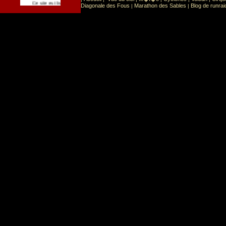
Sport
Sports extr�mes
Ce site est list� dans la cat�gorie
:
Diagonale des Fous
Marathon des Sables
Blog de runrai
|
|