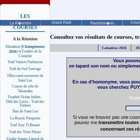
LES
PROCHAINES
Grand Raid
Cours
La R�union
Randonn�es
COURSES
Consultez vos résultats de courses, trai
A la Réunion
Marathon (
Championnat
Calendrier 2026
20
) et Foulées de la
2026
Corniche
Vous pouvez
Trail Vaincre Parkinson
en tapant son nom ou simplemen
Trail du Sud Sauvage
10km semi-nocturnes de
Saint Leu
En cas d'homonyme, vous pouv
Course de côte de
vous cherchez PUY 
Takamaka
Trophée Océan Indien -
touj
Défi des Laves - Trail des
Timizes
5km de Saint Leu
Si vous ne trouvez pas une cours
La Boucle Parapente
pouvez me
transmettre toutes
Trail Tour Ti Benare
concernant ces ré
Trail des Trois Pitons
Foulée Sentier Littoral de