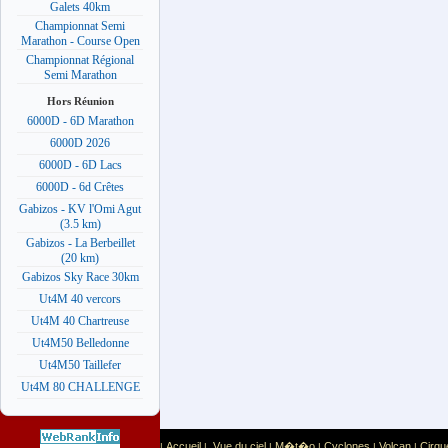
Galets 40km
Championnat Semi
Marathon - Course Open
Championnat Régional
Semi Marathon
Hors Réunion
6000D - 6D Marathon
6000D 2026
6000D - 6D Lacs
6000D - 6d Crêtes
Gabizos - KV l'Omi Agut
(3.5 km)
Gabizos - La Berbeillet
(20 km)
Gabizos Sky Race 30km
Ut4M 40 vercors
Ut4M 40 Chartreuse
Ut4M50 Belledonne
Ut4M50 Taillefer
Ut4M 80 CHALLENGE
Accueil
Vue du ciel
M�t�o
Cyclones
Volcan
Cirqu
|
|
|
|
|
|