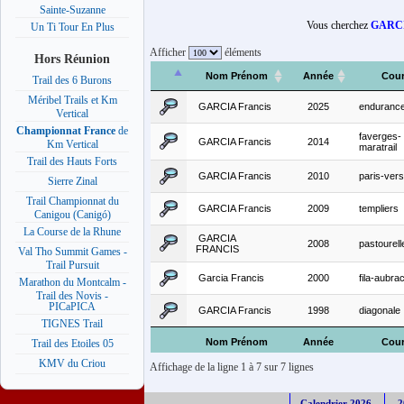
Sainte-Suzanne
Vous cherchez
GARCI
Un Ti Tour En Plus
Afficher
éléments
Hors Réunion
Nom Prénom
Année
Cour
Trail des 6 Burons
Méribel Trails et Km
GARCIA Francis
2025
endurance-
Vertical
Championnat France
de
faverges-
GARCIA Francis
2014
Km Vertical
maratrail
Trail des Hauts Forts
GARCIA Francis
2010
paris-vers
Sierre Zinal
Trail Championnat du
GARCIA Francis
2009
templiers
Canigou (Canigó)
La Course de la Rhune
GARCIA
2008
pastourell
FRANCIS
Val Tho Summit Games -
Trail Pursuit
Garcia Francis
2000
fila-aubr
Marathon du Montcalm -
Trail des Novis -
PICaPICA
GARCIA Francis
1998
diagonale
TIGNES Trail
Nom Prénom
Année
Cour
Trail des Etoiles 05
KMV du Criou
Affichage de la ligne 1 à 7 sur 7 lignes
Calendrier 2026
2