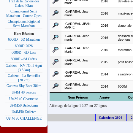
Trail de la Rivière des
2016
defi-des-s
marie
Galets 40km
Championnat Semi
GARREAU Jean
2016
maxi-race
marie
Marathon - Course Open
Championnat Régional
GARREAU JEAN
2016
diagonale
Semi Marathon
MARIE
Hors Réunion
GARREAU Jean
dossard-d
2016
6000D - 6D Marathon
marie
des-fous
6000D 2026
GARREAU Jean
2015
marathon-
Marie
6000D - 6D Lacs
6000D - 6d Crêtes
GARREAU Jean
2015
petit-ballo
Marie
Gabizos - KV l'Omi Agut
(3.5 km)
GARREAU Jean
2014
saintelyon
Gabizos - La Berbeillet
Marie
(20 km)
GARREAU Jean
Gabizos Sky Race 30km
2014
6000d
Marie
Ut4M 40 vercors
Nom Prénom
Année
Co
Ut4M 40 Chartreuse
Ut4M50 Belledonne
Affichage de la ligne 1 à 27 sur 27 lignes
Ut4M50 Taillefer
Calendrier 2026
2
Ut4M 80 CHALLENGE