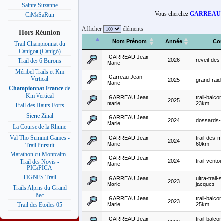
Sainte-Suzanne
Vous cherchez
GARREAU
CiMaSaRun
Afficher
éléments
Hors Réunion
Nom Prénom
Année
Co
Trail Championnat du
Canigou (Canigó)
GARREAU Jean
2026
reveil-des
Trail des 6 Burons
Marie
Méribel Trails et Km
Garreau Jean
Vertical
2025
grand-rai
Marie
Championnat France
de
Km Vertical
GARREAU Jean
trail-balc
2025
marie
23km
Trail des Hauts Forts
Sierre Zinal
GARREAU Jean
2024
dossards
Marie
La Course de la Rhune
Val Tho Summit Games -
GARREAU Jean
trail-des-
2024
Marie
60km
Trail Pursuit
Marathon du Montcalm -
GARREAU Jean
2024
trail-vent
Trail des Novis -
Marie
PICaPICA
TIGNES Trail
GARREAU Jean
ultra-trail-
2023
Marie
jacques
Trails Alpins du Grand
Bec
GARREAU Jean
trail-balco
2023
Marie
25km
Trail des Etoiles 05
GARREAU Jean
trail-balco