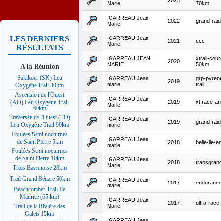
2023
Marie
70km
GARREAU Jean
2022
grand-rai
Marie
LES DERNIERS
GARREAU Jean
2021
ccc
Marie
RÉSULTATS
GARREAU JEAN
xtrail-cou
2020
MARIE
50km
A la Réunion
Sakikour (SK) Leu
GARREAU Jean
grp-pyren
2019
marie
trail
Oxygène Trail 30km
Ascension de l'Ouest
GARREAU Jean
2019
xl-race-a
(AO) Leu Oxygène Trail
Marie
60km
Traversée de l'Ouest (TO)
GARREAU Jean
2019
grand-rai
Leu Oxygène Trail 90km
marie
Foulées Semi nocturnes
GARREAU Jean
de Saint Pierre 5km
2018
belle-ile-en
marie
Foulées Semi nocturnes
de Saint Pierre 10km
GARREAU Jean
2018
transgran
Marie
Trois Bassinoise 28km
Trail Grand Bénare 50km
GARREAU Jean
2017
endurance-
marie
Beachcomber Trail Ile
Maurice (65 km)
GARREAU Jean
2017
ultra-rac
Marie
Trail de la Rivière des
Galets 15km
GARREAU Jean