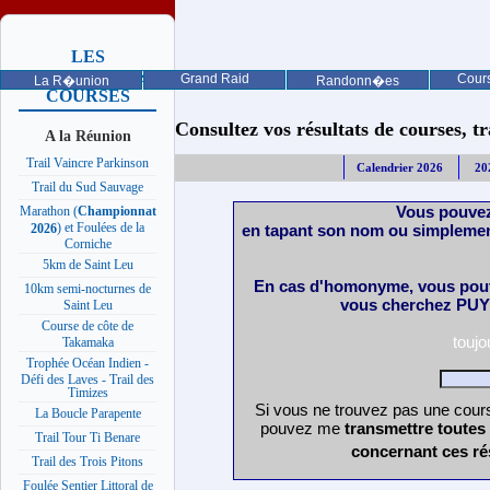
LES
PROCHAINES
Grand Raid
Cours
La R�union
Randonn�es
COURSES
Consultez vos résultats de courses, trai
A la Réunion
Trail Vaincre Parkinson
Calendrier 2026
20
Trail du Sud Sauvage
Vous pouvez
Marathon (
Championnat
) et Foulées de la
en tapant son nom ou simplemen
2026
Corniche
5km de Saint Leu
En cas d'homonyme, vous pouv
10km semi-nocturnes de
vous cherchez PUY 
Saint Leu
Course de côte de
touj
Takamaka
Trophée Océan Indien -
Défi des Laves - Trail des
Timizes
Si vous ne trouvez pas une cours
La Boucle Parapente
pouvez me
transmettre toutes
Trail Tour Ti Benare
concernant ces ré
Trail des Trois Pitons
Foulée Sentier Littoral de