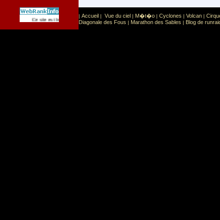
Accueil
Vue du ciel
M�t�o
Cyclones
Volcan
Cirqu
|
|
|
|
|
|
Sport
Sports extr�mes
Ce site est list� dans la cat�gorie
:
Diagonale des Fous
Marathon des Sables
Blog de runrai
|
|