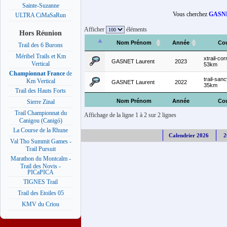
Sainte-Suzanne
Vous cherchez
GASNE
ULTRA CiMaSaRun
Afficher
éléments
Hors Réunion
Nom Prénom
Année
Co
Trail des 6 Burons
Méribel Trails et Km
xtrail-cor
GASNET Laurent
2023
Vertical
53km
Championnat France
de
trail-san
Km Vertical
GASNET Laurent
2022
35km
Trail des Hauts Forts
Nom Prénom
Année
Co
Sierre Zinal
Trail Championnat du
Affichage de la ligne 1 à 2 sur 2 lignes
Canigou (Canigó)
La Course de la Rhune
Calendrier 2026
2
Val Tho Summit Games -
Trail Pursuit
Marathon du Montcalm -
Trail des Novis -
PICaPICA
TIGNES Trail
Trail des Etoiles 05
KMV du Criou