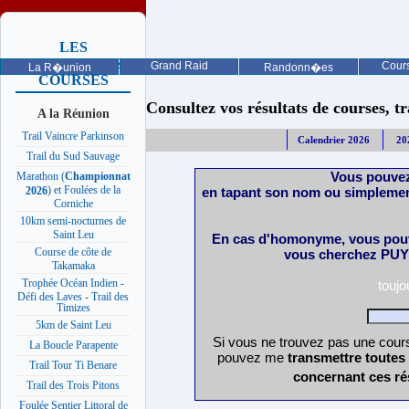
LES
PROCHAINES
Grand Raid
Cours
La R�union
Randonn�es
COURSES
Consultez vos résultats de courses, trai
A la Réunion
Trail Vaincre Parkinson
Calendrier 2026
20
Trail du Sud Sauvage
Vous pouvez
Marathon (
Championnat
) et Foulées de la
en tapant son nom ou simplemen
2026
Corniche
10km semi-nocturnes de
Saint Leu
En cas d'homonyme, vous pouv
Course de côte de
vous cherchez PUY 
Takamaka
Trophée Océan Indien -
touj
Défi des Laves - Trail des
Timizes
5km de Saint Leu
Si vous ne trouvez pas une cours
La Boucle Parapente
pouvez me
transmettre toutes
Trail Tour Ti Benare
concernant ces ré
Trail des Trois Pitons
Foulée Sentier Littoral de