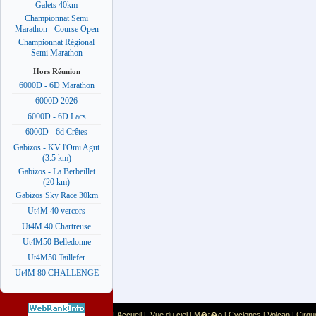
Galets 40km
Championnat Semi
Marathon - Course Open
Championnat Régional
Semi Marathon
Hors Réunion
6000D - 6D Marathon
6000D 2026
6000D - 6D Lacs
6000D - 6d Crêtes
Gabizos - KV l'Omi Agut
(3.5 km)
Gabizos - La Berbeillet
(20 km)
Gabizos Sky Race 30km
Ut4M 40 vercors
Ut4M 40 Chartreuse
Ut4M50 Belledonne
Ut4M50 Taillefer
Ut4M 80 CHALLENGE
Accueil
Vue du ciel
M�t�o
Cyclones
Volcan
Cirqu
|
|
|
|
|
|