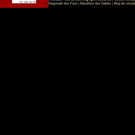
Sport
Sports extr�mes
Ce site est list� dans la cat�gorie
:
Diagonale des Fous
Marathon des Sables
Blog de runrai
|
|