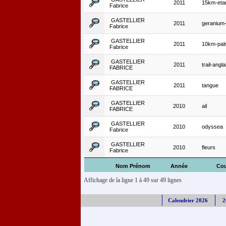
2011
15km-eta
Fabrice
GASTELLIER
2011
geranium
Fabrice
GASTELLIER
2011
10km-pal
Fabrice
GASTELLIER
2011
trail-angla
FABRICE
GASTELLIER
2011
tangue
FABRICE
GASTELLIER
2010
ail
FABRICE
GASTELLIER
2010
odyssea
Fabrice
GASTELLIER
2010
fleurs
Fabrice
Nom Prénom
Année
Cou
Affichage de la ligne 1 à 49 sur 49 lignes
Calendrier 2026
2