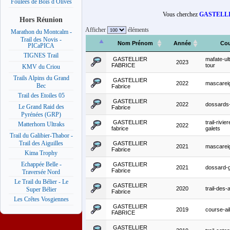
Foulées de Bois d Olives
Vous cherchez
GASTELL
Hors Réunion
Afficher
éléments
Marathon du Montcalm -
Trail des Novis -
Nom Prénom
Année
Cou
PICaPICA
TIGNES Trail
GASTELLIER
mafate-ult
2023
FABRICE
tour
KMV du Criou
Trails Alpins du Grand
GASTELLIER
2022
mascarei
Bec
Fabrice
Trail des Etoiles 05
GASTELLIER
2022
dossard
Le Grand Raid des
Fabrice
Pyrénées (GRP)
GASTELLIER
trail-rivie
Matterhorn Ultraks
2022
fabrice
galets
Trail du Galibier-Thabor -
Trail des Aiguilles
GASTELLIER
2021
mascarei
Fabrice
Kima Trophy
Echappée Belle -
GASTELLIER
2021
dossard-g
Fabrice
Traversée Nord
Le Trail du Bélier - Le
GASTELLIER
2020
trail-des-
Super Bélier
Fabrice
Les Crêtes Vosgiennes
GASTELLIER
2019
course-ail
FABRICE
GASTELLIER