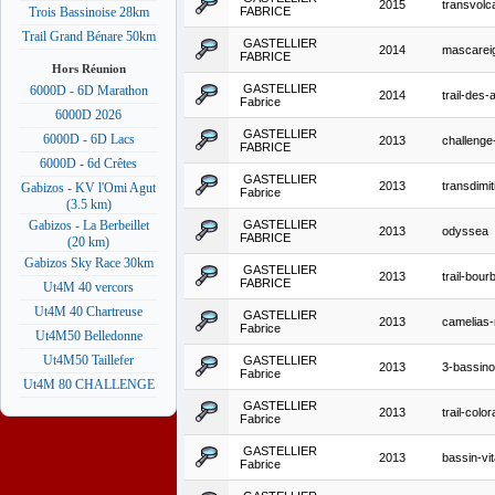
2015
transvolc
FABRICE
Trois Bassinoise 28km
Trail Grand Bénare 50km
GASTELLIER
2014
mascarei
FABRICE
Hors Réunion
GASTELLIER
6000D - 6D Marathon
2014
trail-des-
Fabrice
6000D 2026
GASTELLIER
6000D - 6D Lacs
2013
challenge-
FABRICE
6000D - 6d Crêtes
GASTELLIER
2013
transdimit
Gabizos - KV l'Omi Agut
Fabrice
(3.5 km)
GASTELLIER
Gabizos - La Berbeillet
2013
odyssea
FABRICE
(20 km)
Gabizos Sky Race 30km
GASTELLIER
2013
trail-bour
FABRICE
Ut4M 40 vercors
Ut4M 40 Chartreuse
GASTELLIER
2013
camelias-
Fabrice
Ut4M50 Belledonne
Ut4M50 Taillefer
GASTELLIER
2013
3-bassino
Fabrice
Ut4M 80 CHALLENGE
GASTELLIER
2013
trail-colo
Fabrice
GASTELLIER
2013
bassin-vit
Fabrice