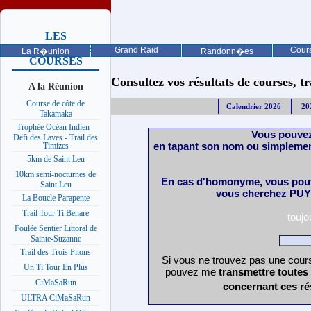
LES
PROCHAINES
Grand Raid
Cours
La R�union
Randonn�es
COURSES
Consultez vos résultats de courses, trai
A la Réunion
Course de côte de
Calendrier 2026
20
Takamaka
Trophée Océan Indien -
Vous pouvez
Défi des Laves - Trail des
en tapant son nom ou simplemen
Timizes
5km de Saint Leu
10km semi-nocturnes de
En cas d'homonyme, vous pouv
Saint Leu
vous cherchez PUY 
La Boucle Parapente
Trail Tour Ti Benare
touj
Foulée Sentier Littoral de
Sainte-Suzanne
Trail des Trois Pitons
Si vous ne trouvez pas une cours
Un Ti Tour En Plus
pouvez me
transmettre toutes
CiMaSaRun
concernant ces ré
ULTRA CiMaSaRun