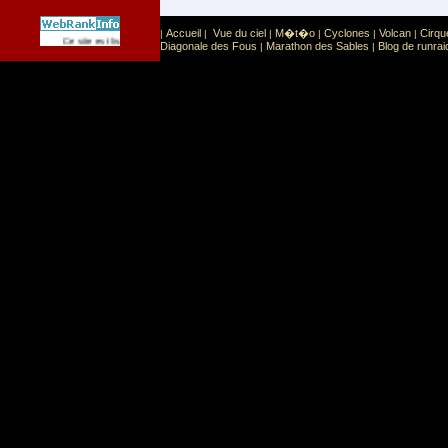
Accueil
Vue du ciel
M�t�o
Cyclones
Volcan
Cirqu
|
|
|
|
|
|
Sport
Sports extr�mes
Ce site est list� dans la cat�gorie
:
Diagonale des Fous
Marathon des Sables
Blog de runrai
|
|