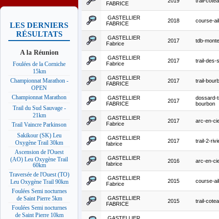
2019
trail-cote
FABRICE
GASTELLIER
2018
course-ail
FABRICE
LES DERNIERS
RÉSULTATS
GASTELLIER
2017
tdb-mont
Fabrice
A la Réunion
GASTELLIER
2017
trail-des-
Fabrice
Foulées de la Corniche
15km
GASTELLIER
Championnat Marathon -
2017
trail-bour
FABRICE
OPEN
Championnat Marathon
GASTELLIER
dossard-tr
2017
FABRICE
bourbon
Trail du Sud Sauvage -
21km
GASTELLIER
2017
arc-en-cie
Fabrice
Trail Vaincre Parkinson
Sakikour (SK) Leu
GASTELLIER
2017
trail-2-riv
Oxygène Trail 30km
fabrice
Ascension de l'Ouest
GASTELLIER
(AO) Leu Oxygène Trail
2016
arc-en-cie
fabrice
60km
Traversée de l'Ouest (TO)
GASTELLIER
2015
course-ail
Leu Oxygène Trail 90km
Fabrice
Foulées Semi nocturnes
GASTELLIER
de Saint Pierre 5km
2015
trail-cote
FABRICE
Foulées Semi nocturnes
de Saint Pierre 10km
GASTELLIER