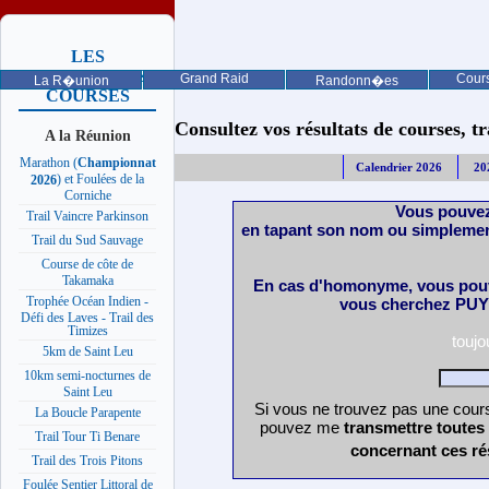
LES
PROCHAINES
Grand Raid
Cours
La R�union
Randonn�es
COURSES
Consultez vos résultats de courses, trai
A la Réunion
Marathon (
Championnat
Calendrier 2026
20
) et Foulées de la
2026
Corniche
Vous pouvez
Trail Vaincre Parkinson
en tapant son nom ou simplemen
Trail du Sud Sauvage
Course de côte de
Takamaka
En cas d'homonyme, vous pouv
Trophée Océan Indien -
vous cherchez PUY 
Défi des Laves - Trail des
Timizes
touj
5km de Saint Leu
10km semi-nocturnes de
Saint Leu
Si vous ne trouvez pas une cours
La Boucle Parapente
pouvez me
transmettre toutes
Trail Tour Ti Benare
concernant ces ré
Trail des Trois Pitons
Foulée Sentier Littoral de