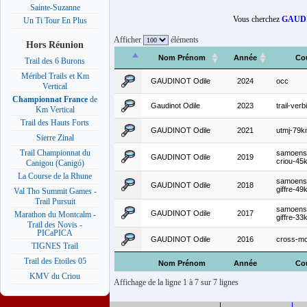
Sainte-Suzanne
Vous cherchez
GAUDI
Un Ti Tour En Plus
Afficher
éléments
Hors Réunion
Nom Prénom
Année
Co
Trail des 6 Burons
Méribel Trails et Km
GAUDINOT Odile
2024
occ
Vertical
Championnat France
de
Gaudinot Odile
2023
trail-ver
Km Vertical
Trail des Hauts Forts
GAUDINOT Odile
2021
utmj-79
Sierre Zinal
Trail Championnat du
samoens-
GAUDINOT Odile
2019
criou-45
Canigou (Canigó)
La Course de la Rhune
samoens-
GAUDINOT Odile
2018
giffre-49
Val Tho Summit Games -
Trail Pursuit
samoens-
GAUDINOT Odile
2017
Marathon du Montcalm -
giffre-33
Trail des Novis -
PICaPICA
GAUDINOT Odile
2016
cross-mo
TIGNES Trail
Trail des Etoiles 05
Nom Prénom
Année
Co
KMV du Criou
Affichage de la ligne 1 à 7 sur 7 lignes