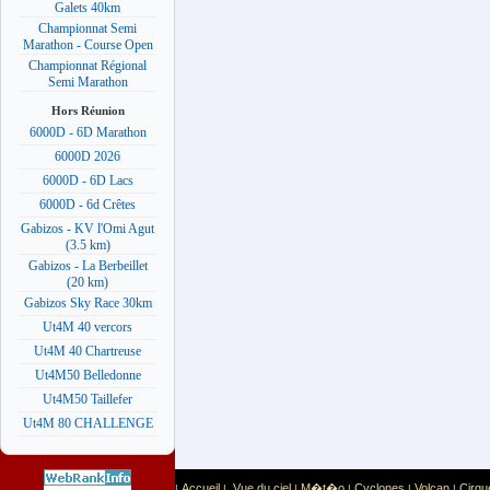
Galets 40km
Championnat Semi
Marathon - Course Open
Championnat Régional
Semi Marathon
Hors Réunion
6000D - 6D Marathon
6000D 2026
6000D - 6D Lacs
6000D - 6d Crêtes
Gabizos - KV l'Omi Agut
(3.5 km)
Gabizos - La Berbeillet
(20 km)
Gabizos Sky Race 30km
Ut4M 40 vercors
Ut4M 40 Chartreuse
Ut4M50 Belledonne
Ut4M50 Taillefer
Ut4M 80 CHALLENGE
Accueil
Vue du ciel
M�t�o
Cyclones
Volcan
Cirqu
|
|
|
|
|
|