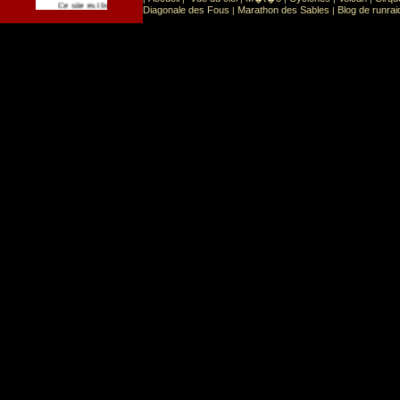
Sport
Sports extr�mes
Ce site est list� dans la cat�gorie
:
Diagonale des Fous
Marathon des Sables
Blog de runrai
|
|