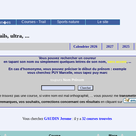
Courses - Trail
Sports nature
Le site
nn�es
ls, ultra, ...
Calendrier 2026
2027
2025
Vous pouvez rechercher un coureur
en tapant son nom ou simplement quelques lettres de son nom,
sans accent
, ...
En cas d'homonyme, vous pouvez préciser le début du prénom : exemple
vous cherchez PUY Marcelle, vous tapez puy marc
toujours
Nom Prénom
e trouvez pas une course, si votre nom est mal orthographié, ... vous pouvez me
transmettr
remarques, vos souhaits, corrections concernant ces résultats
en cliquant sur
Vous cherchez
GAUDIN Jerome
: il y a
32 courses trouvées
e
Course
Place