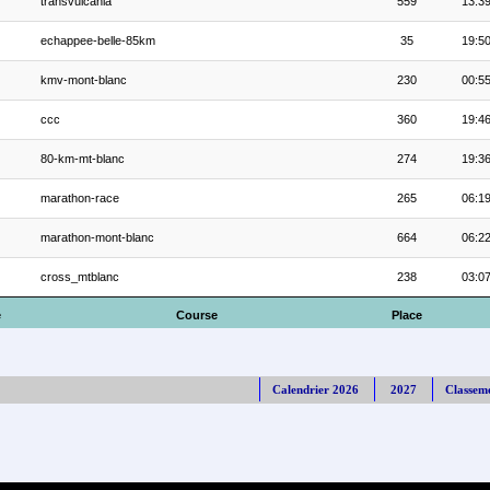
transvulcania
559
13:39
echappee-belle-85km
35
19:50
kmv-mont-blanc
230
00:55
ccc
360
19:46
80-km-mt-blanc
274
19:36
marathon-race
265
06:19
marathon-mont-blanc
664
06:22
cross_mtblanc
238
03:07
e
Course
Place
Calendrier 2026
2027
Classem