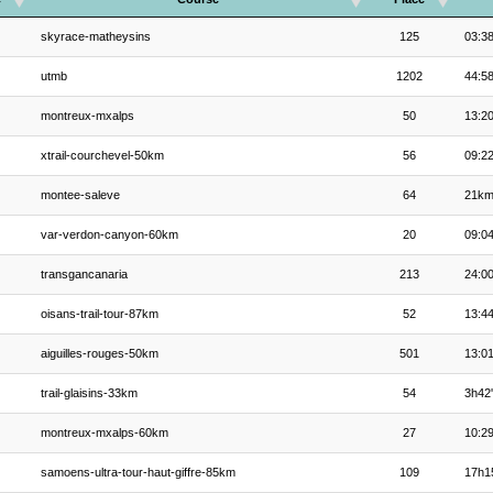
skyrace-matheysins
125
03:38
utmb
1202
44:58
montreux-mxalps
50
13:20
xtrail-courchevel-50km
56
09:22
montee-saleve
64
21k
var-verdon-canyon-60km
20
09:04
transgancanaria
213
24:00
oisans-trail-tour-87km
52
13:44
aiguilles-rouges-50km
501
13:01
trail-glaisins-33km
54
3h42
montreux-mxalps-60km
27
10:29
samoens-ultra-tour-haut-giffre-85km
109
17h1