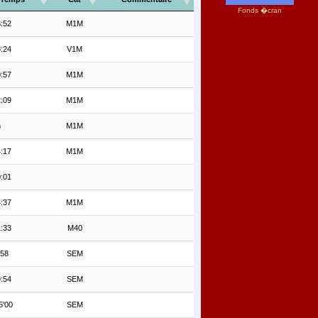
Fonds �cran
:52
M1M
:24
V1M
:57
M1M
:09
M1M
m
M1M
:17
M1M
:01
:37
M1M
:33
M40
'58
SEM
:54
SEM
5'00
SEM