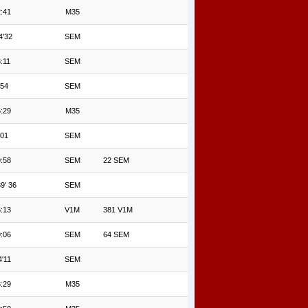
:41
M35
4'32
SEM
:11
SEM
'54
SEM
:29
M35
'01
SEM
:58
SEM
22 SEM
9' 36
SEM
:13
V1M
381 V1M
:06
SEM
64 SEM
'11
SEM
:29
M35