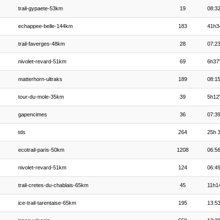
trail-gypaete-53km
19
08:32
echappee-belle-144km
183
41h3
trail-faverges-48km
28
07:23
nivolet-revard-51km
69
6h37
matterhorn-ultraks
189
08:15
tour-du-mole-35km
39
5h12
gapencimes
36
07:39
tds
264
25h 3
ecotrail-paris-50km
1208
06:56
nivolet-revard-51km
124
06:49
trail-cretes-du-chablais-65km
45
11h14
ice-trail-tarentaise-65km
195
13:53