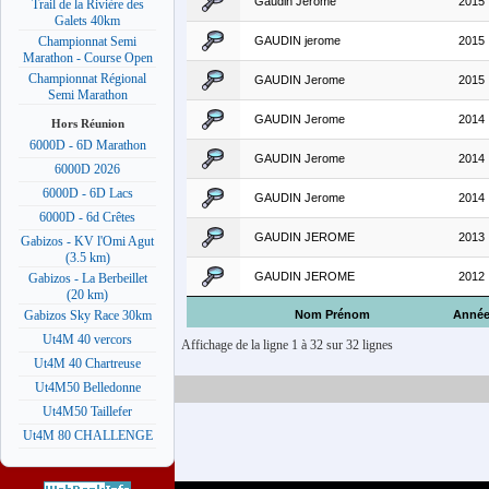
Gaudin Jerome
2015
Trail de la Rivière des
Galets 40km
GAUDIN jerome
2015
Championnat Semi
Marathon - Course Open
Championnat Régional
GAUDIN Jerome
2015
Semi Marathon
GAUDIN Jerome
2014
Hors Réunion
6000D - 6D Marathon
GAUDIN Jerome
2014
6000D 2026
6000D - 6D Lacs
GAUDIN Jerome
2014
6000D - 6d Crêtes
GAUDIN JEROME
2013
Gabizos - KV l'Omi Agut
(3.5 km)
GAUDIN JEROME
2012
Gabizos - La Berbeillet
(20 km)
Nom Prénom
Anné
Gabizos Sky Race 30km
Ut4M 40 vercors
Affichage de la ligne 1 à 32 sur 32 lignes
Ut4M 40 Chartreuse
Ut4M50 Belledonne
Ut4M50 Taillefer
Ut4M 80 CHALLENGE