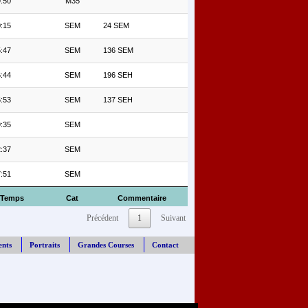
:50
M35
:15
SEM
24 SEM
:47
SEM
136 SEM
:44
SEM
196 SEH
:53
SEM
137 SEH
:35
SEM
:37
SEM
:51
SEM
Temps
Cat
Commentaire
Précédent
1
Suivant
ents
Portraits
Grandes Courses
Contact