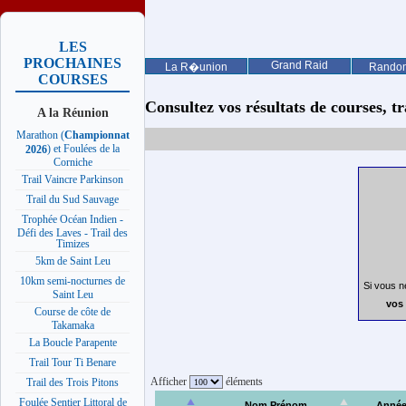
LES
PROCHAINES
Grand Raid
La R�union
Rando
COURSES
Consultez vos résultats de courses, trai
A la Réunion
Marathon (
Championnat
) et Foulées de la
2026
Corniche
Trail Vaincre Parkinson
Trail du Sud Sauvage
Trophée Océan Indien -
Défi des Laves - Trail des
Timizes
5km de Saint Leu
10km semi-nocturnes de
Si vous n
Saint Leu
vos 
Course de côte de
Takamaka
La Boucle Parapente
Trail Tour Ti Benare
Afficher
éléments
Trail des Trois Pitons
Foulée Sentier Littoral de
Nom Prénom
Anné