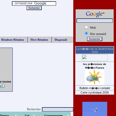
Web
Site runraid
Résultats Réunion
Hors Réunion
Diagonale
La m�t�o de ce
Jeudi 6 Aout
2026
les pr�visions de
M�t�o France
e toutes
Bulletin m�t�o complet
Carte cyclonique 2026
Rechercher
Temps
Cat
Commentaire