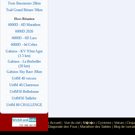
Trois Bassinoise 28km
Trail Grand Bénare 50km
Hors Réunion
6000D - 6D Marathon
6000D 2026
6000D - 6D Lacs
6000D - 6d Crêtes
Gabizos - KV l'Omi Agut
(3.5 km)
Gabizos - La Berbeillet
(20 km)
Gabizos Sky Race 30km
Ut4M 40 vercors
Ut4M 40 Chartreuse
Ut4M50 Belledonne
Ut4M50 Taillefer
Ut4M 80 CHALLENGE
Accueil
Vue du ciel
M�t�o
Cyclones
Volcan
Cirqu
|
|
|
|
|
|
Sport
Sports extr�mes
Ce site est list� dans la cat�gorie
:
Diagonale des Fous
Marathon des Sables
Blog de runrai
|
|