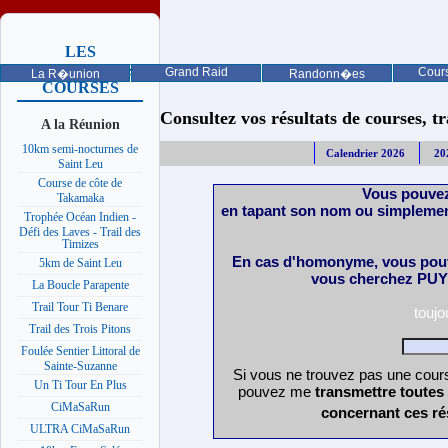
LES
PROCHAINES
Grand Raid
Cours
La R�union
Randonn�es
COURSES
Consultez vos résultats de courses, trai
A la Réunion
10km semi-nocturnes de
Calendrier 2026
20
Saint Leu
Course de côte de
Vous pouvez
Takamaka
en tapant son nom ou simplemen
Trophée Océan Indien -
Défi des Laves - Trail des
Timizes
En cas d'homonyme, vous pouv
5km de Saint Leu
vous cherchez PUY 
La Boucle Parapente
Trail Tour Ti Benare
touj
Trail des Trois Pitons
Foulée Sentier Littoral de
Sainte-Suzanne
Si vous ne trouvez pas une cours
Un Ti Tour En Plus
pouvez me
transmettre toutes
CiMaSaRun
concernant ces ré
ULTRA CiMaSaRun