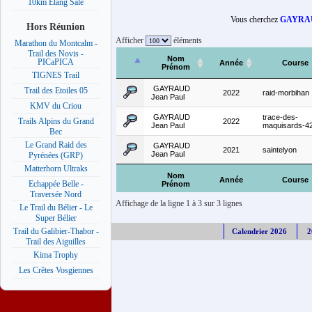
10km Etang Salé
Vous cherchez
GAYRAU
Hors Réunion
Afficher
éléments
Marathon du Montcalm -
Trail des Novis -
Nom
PICaPICA
Année
Course
Prénom
TIGNES Trail
GAYRAUD
Trail des Etoiles 05
2022
raid-morbihan
Jean Paul
KMV du Criou
GAYRAUD
trace-des-
Trails Alpins du Grand
2022
Jean Paul
maquisards-4
Bec
Le Grand Raid des
GAYRAUD
2021
saintelyon
Jean Paul
Pyrénées (GRP)
Matterhorn Ultraks
Nom
Année
Course
Echappée Belle -
Prénom
Traversée Nord
Affichage de la ligne 1 à 3 sur 3 lignes
Le Trail du Bélier - Le
Super Bélier
Trail du Galibier-Thabor -
Calendrier 2026
2
Trail des Aiguilles
Kima Trophy
Les Crêtes Vosgiennes