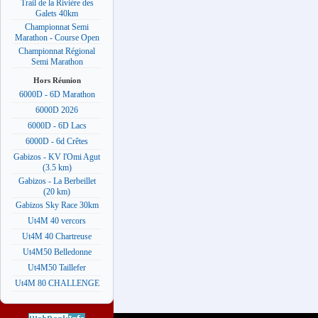
Trail de la Rivière des
Galets 40km
Championnat Semi
Marathon - Course Open
Championnat Régional
Semi Marathon
Hors Réunion
6000D - 6D Marathon
6000D 2026
6000D - 6D Lacs
6000D - 6d Crêtes
Gabizos - KV l'Omi Agut
(3.5 km)
Gabizos - La Berbeillet
(20 km)
Gabizos Sky Race 30km
Ut4M 40 vercors
Ut4M 40 Chartreuse
Ut4M50 Belledonne
Ut4M50 Taillefer
Ut4M 80 CHALLENGE