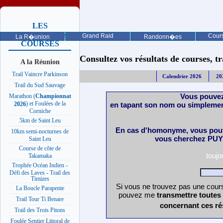
LES
PROCHAINES
Grand Raid
Cours
La R�union
Randonn�es
COURSES
Consultez vos résultats de courses, trai
A la Réunion
Trail Vaincre Parkinson
Calendrier 2026
20
Trail du Sud Sauvage
Vous pouvez
Marathon (
Championnat
) et Foulées de la
en tapant son nom ou simplemen
2026
Corniche
5km de Saint Leu
En cas d'homonyme, vous pouv
10km semi-nocturnes de
vous cherchez PUY 
Saint Leu
Course de côte de
touj
Takamaka
Trophée Océan Indien -
Défi des Laves - Trail des
Timizes
Si vous ne trouvez pas une cours
La Boucle Parapente
pouvez me
transmettre toutes
Trail Tour Ti Benare
concernant ces ré
Trail des Trois Pitons
Foulée Sentier Littoral de