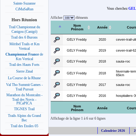
Sainte-Suzanne
Vous cherchez
GEL
CiMaSaRun
Afficher
éléments
Hors Réunion
Nom
Trail Championnat du
Année
Cour
Prénom
Canigou (Canigó)
Trail des 6 Burons
GELY Freddy
2020
ceven-trail-ul
Méribel Trails et Km
Vertical
GELY Freddy
2019
ceven-trail-
Championnat France
de
Km Vertical
GELY Freddy
2018
sauta-roc
Trail des Hauts Forts
Sierre Zinal
hivernale-tem
GELY Freddy
2018
65km
La Course de la Rhune
Val Tho Summit Games -
GELY Freddy
2017
sauta-roc
Trail Pursuit
Marathon du Montcalm -
GELY Freddy
2016
hospitaliers-
Trail des Novis -
PICaPICA
Nom
Année
Cour
TIGNES Trail
Prénom
Trails Alpins du Grand
Affichage de la ligne 1 à 6 sur 6 lignes
Bec
Trail des Etoiles 05
Calendrier 2026
2