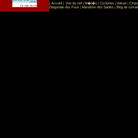
Accueil
Vue du ciel
M�t�o
Cyclones
Volcan
Cirqu
|
|
|
|
|
|
Sport
Sports extr�mes
Ce site est list� dans la cat�gorie
:
Diagonale des Fous
Marathon des Sables
Blog de runrai
|
|