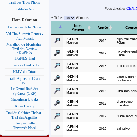
Trail des Trois Pitons
Vous cherchez
GENIN
CiMaSaRun
Afficher
éléments
Hors Réunion
Nom
La Course de la Rhune
Année
Course
Prénom
Val Tho Summit Games -
Trail Pursuit
GENIN
high-trail-van
2019
Mathieu
70km
Marathon du Montcalm -
Trail des Novis -
GENIN
nivolet-revard
PICaPICA
2019
Mathieu
51km
TIGNES Trail
GENIN
Trail des Etoiles 05
2018
trail-caborni
Mathieu
KMV du Criou
GENIN
gapencimes-
2018
Trails Alpins du Grand
Mathieu
edelweiss
Bec
Le Grand Raid des
GENIN
2018
ultra-beaufort
Mathieu
Pyrénées (GRP)
Matterhorn Ultraks
GENIN
chartreuse-
2017
Mathieu
maratour
Kima Trophy
Trail du Galibier-Thabor -
GENIN
2017
80km-mont-b
Trail des Aiguilles
Mathieu
Echappée Belle -
GENIN
Traversée Nord
2015
saintelyon
Mathieu