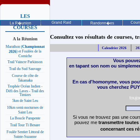
LES
PROCHAINES
Grand Raid
Cours
La R�union
Randonn�es
COURSES
Consultez vos résultats de courses, trai
A la Réunion
Marathon (
Championnat
Calendrier 2026
20
) et Foulées de la
2026
Corniche
Vous pouvez
Trail Vaincre Parkinson
en tapant son nom ou simplemen
Trail du Sud Sauvage
Course de côte de
Takamaka
En cas d'homonyme, vous pouv
Trophée Océan Indien -
vous cherchez PUY 
Défi des Laves - Trail des
Timizes
touj
5km de Saint Leu
10km semi-nocturnes de
Saint Leu
Si vous ne trouvez pas une cours
La Boucle Parapente
pouvez me
transmettre toutes
Trail Tour Ti Benare
concernant ces ré
Foulée Sentier Littoral de
Sainte-Suzanne