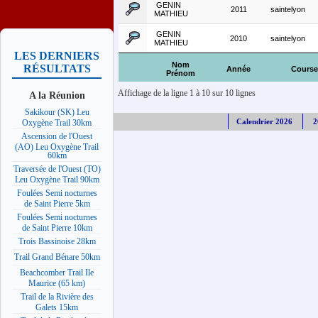
GENIN
2011
saintelyon
MATHIEU
GENIN
2010
saintelyon
MATHIEU
LES DERNIERS
Nom
RÉSULTATS
Année
Course
Prénom
Affichage de la ligne 1 à 10 sur 10 lignes
A la Réunion
Sakikour (SK) Leu
Calendrier 2026
2
Oxygène Trail 30km
Ascension de l'Ouest
(AO) Leu Oxygène Trail
60km
Traversée de l'Ouest (TO)
Leu Oxygène Trail 90km
Foulées Semi nocturnes
de Saint Pierre 5km
Foulées Semi nocturnes
de Saint Pierre 10km
Trois Bassinoise 28km
Trail Grand Bénare 50km
Beachcomber Trail Ile
Maurice (65 km)
Trail de la Rivière des
Galets 15km