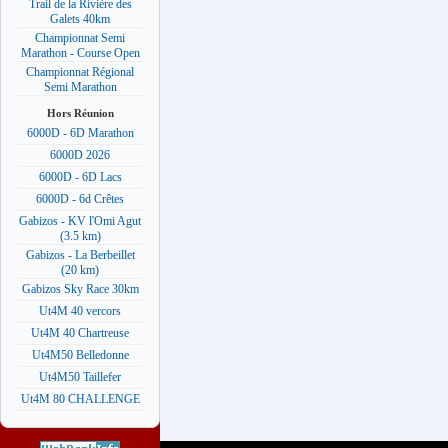
Trail de la Rivière des
Galets 40km
Championnat Semi
Marathon - Course Open
Championnat Régional
Semi Marathon
Hors Réunion
6000D - 6D Marathon
6000D 2026
6000D - 6D Lacs
6000D - 6d Crêtes
Gabizos - KV l'Omi Agut
(3.5 km)
Gabizos - La Berbeillet
(20 km)
Gabizos Sky Race 30km
Ut4M 40 vercors
Ut4M 40 Chartreuse
Ut4M50 Belledonne
Ut4M50 Taillefer
Ut4M 80 CHALLENGE