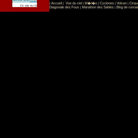
Accueil
Vue du ciel
M�t�o
Cyclones
Volcan
Cirqu
|
|
|
|
|
|
Sport
Sports extr�mes
Ce site est list� dans la cat�gorie
:
Diagonale des Fous
Marathon des Sables
Blog de runrai
|
|