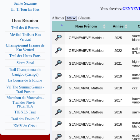
Sainte-Suzanne
Vous cherchez
GENNEVI
Un Ti Tour En Plus
Afficher
éléments
Hors Réunion
Nom Prénom
Année
C
Trail des 6 Burons
Méribel Trails et Km
90km
GENNEVIEVE Mathieu
2025
Vertical
blan
Championnat France
de
trail
Km Vertical
GENNEVIEVE Mathieu
2022
57k
Trail des Hauts Forts
high-t
Sierre Zinal
GENNEVIEVE Mathieu
2021
vano
Trail Championnat du
Canigou (Canigó)
maxi
GENNEVIEVE Mathieu
2019
anne
La Course de la Rhune
Val Tho Summit Games -
GENNEVIeVE Mathieu
2018
ccc
Trail Pursuit
Marathon du Montcalm -
tour-
GENNEVIEVE Mathieu
2017
vano
Trail des Novis -
PICaPICA
TIGNES Trail
GENNEVIeVE Mathieu
2016
saint
Trail des Etoiles 05
mara
GENNEVIEVE Mathieu
2016
KMV du Criou
blan
ecotr
GENNEVIEVE Mathieu
2016
50k