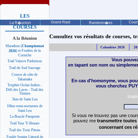
LES
PROCHAINES
Grand Raid
Cours
La R�union
Randonn�es
COURSES
Consultez vos résultats de courses, trai
A la Réunion
Marathon (
Championnat
Calendrier 2026
20
) et Foulées de la
2026
Corniche
Vous pouvez
Trail Vaincre Parkinson
en tapant son nom ou simplemen
Trail du Sud Sauvage
Course de côte de
Takamaka
En cas d'homonyme, vous pouv
Trophée Océan Indien -
vous cherchez PUY 
Défi des Laves - Trail des
Timizes
touj
5km de Saint Leu
10km semi-nocturnes de
Saint Leu
Si vous ne trouvez pas une cours
La Boucle Parapente
pouvez me
transmettre toutes
Trail Tour Ti Benare
concernant ces ré
Trail des Trois Pitons
Foulée Sentier Littoral de