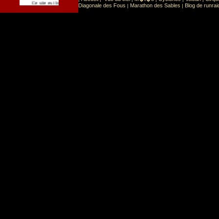
Sport
Sports extr�mes
Ce site est list� dans la cat�gorie
:
Diagonale des Fous
Marathon des Sables
Blog de runrai
|
|