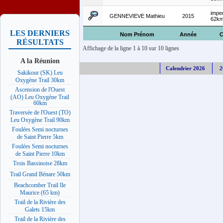
imperi
GENNEVIEVE Mathieu
2015
62k
LES DERNIERS
Nom Prénom
Année
C
RÉSULTATS
Affichage de la ligne 1 à 10 sur 10 lignes
A la Réunion
Calendrier 2026
2
Sakikour (SK) Leu
Oxygène Trail 30km
Ascension de l'Ouest
(AO) Leu Oxygène Trail
60km
Traversée de l'Ouest (TO)
Leu Oxygène Trail 90km
Foulées Semi nocturnes
de Saint Pierre 5km
Foulées Semi nocturnes
de Saint Pierre 10km
Trois Bassinoise 28km
Trail Grand Bénare 50km
Beachcomber Trail Ile
Maurice (65 km)
Trail de la Rivière des
Galets 15km
Trail de la Rivière des