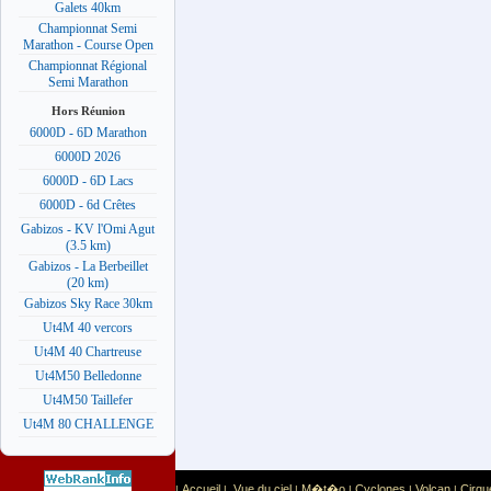
Galets 40km
Championnat Semi
Marathon - Course Open
Championnat Régional
Semi Marathon
Hors Réunion
6000D - 6D Marathon
6000D 2026
6000D - 6D Lacs
6000D - 6d Crêtes
Gabizos - KV l'Omi Agut
(3.5 km)
Gabizos - La Berbeillet
(20 km)
Gabizos Sky Race 30km
Ut4M 40 vercors
Ut4M 40 Chartreuse
Ut4M50 Belledonne
Ut4M50 Taillefer
Ut4M 80 CHALLENGE
Accueil
Vue du ciel
M�t�o
Cyclones
Volcan
Cirqu
|
|
|
|
|
|