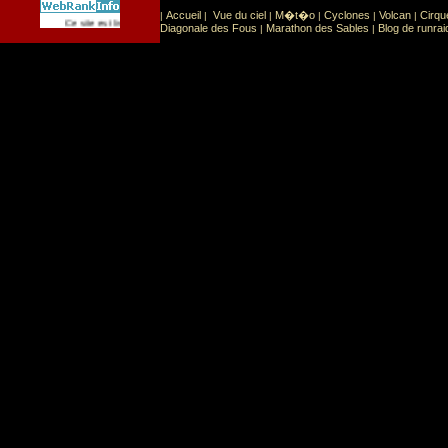
Accueil
Vue du ciel
M�t�o
Cyclones
Volcan
Cirqu
|
|
|
|
|
|
Sport
Sports extr�mes
Ce site est list� dans la cat�gorie
:
Diagonale des Fous
Marathon des Sables
Blog de runrai
|
|