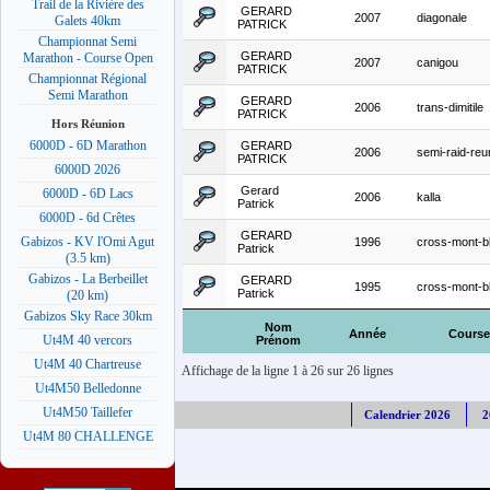
Trail de la Rivière des
GERARD
2007
diagonale
Galets 40km
PATRICK
Championnat Semi
GERARD
Marathon - Course Open
2007
canigou
PATRICK
Championnat Régional
Semi Marathon
GERARD
2006
trans-dimitile
PATRICK
Hors Réunion
6000D - 6D Marathon
GERARD
2006
semi-raid-reu
PATRICK
6000D 2026
Gerard
6000D - 6D Lacs
2006
kalla
Patrick
6000D - 6d Crêtes
GERARD
Gabizos - KV l'Omi Agut
1996
cross-mont-b
Patrick
(3.5 km)
Gabizos - La Berbeillet
GERARD
1995
cross-mont-b
Patrick
(20 km)
Gabizos Sky Race 30km
Nom
Année
Course
Ut4M 40 vercors
Prénom
Ut4M 40 Chartreuse
Affichage de la ligne 1 à 26 sur 26 lignes
Ut4M50 Belledonne
Ut4M50 Taillefer
Calendrier 2026
2
Ut4M 80 CHALLENGE