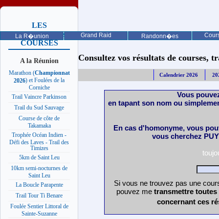
LES
PROCHAINES
Grand Raid
Cours
La R�union
Randonn�es
COURSES
Consultez vos résultats de courses, trai
A la Réunion
Marathon (
Championnat
Calendrier 2026
20
) et Foulées de la
2026
Corniche
Vous pouvez
Trail Vaincre Parkinson
en tapant son nom ou simplemen
Trail du Sud Sauvage
Course de côte de
Takamaka
En cas d'homonyme, vous pouv
Trophée Océan Indien -
vous cherchez PUY 
Défi des Laves - Trail des
Timizes
touj
5km de Saint Leu
10km semi-nocturnes de
Saint Leu
Si vous ne trouvez pas une cours
La Boucle Parapente
pouvez me
transmettre toutes
Trail Tour Ti Benare
concernant ces ré
Foulée Sentier Littoral de
Sainte-Suzanne