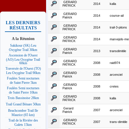
GERARD
2014
kalla
PATRICK
GERARD
2014
course-ail
Patrick
LES DERNIERS
GERARD
RÉSULTATS
2014
trail-3-pitons
PATRICK
GERARD
A la Réunion
2014
marvejols-m
PATRICK
Sakikour (SK) Leu
GERARD
Oxygène Trail 30km
2013
transdimitile
Patrick
Ascension de l'Ouest
(AO) Leu Oxygène Trail
GERARD
2008
raid974
60km
PATRICK
Traversée de l'Ouest (TO)
Leu Oxygène Trail 90km
GERARD
2008
arcenciel
Patrick
Foulées Semi nocturnes
de Saint Pierre 5km
GERARD
2008
cretes
Foulées Semi nocturnes
Patrick
de Saint Pierre 10km
GERARD
Trois Bassinoise 28km
2008
kalla
PATRICK
Trail Grand Bénare 50km
Gerard
2007
arcenciel
Beachcomber Trail Ile
Patrick
Maurice (65 km)
GERARD
Trail de la Rivière des
2007
trans-dimitile
PATRICK
Galets 15km