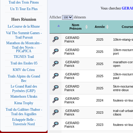
Trail des Trois Pitons
Vous cherchez
GERAR
Un Ti Tour En Plus
Afficher
éléments
Hors Réunion
Nom
La Course de la Rhune
Année
Course
Prénom
Val Tho Summit Games -
Trail Pursuit
GERARD
2025
10km-etang-s
Patrick
Marathon du Montcalm -
Trail des Novis -
GERARD
10km-nocturn
PICaPICA
2025
Patrick
port
TIGNES Trail
GERARD
marathon-cor
Trail des Etoiles 05
2025
Patrick
open
KMV du Criou
GERARD
10km-nocturn
2025
Trails Alpins du Grand
Patrick
paul
Bec
Le Grand Raid des
GERARD
5km-nocturne
2025
Patrick
entre-deux
Pyrénées (GRP)
Matterhorn Ultraks
GERARD
2024
foulees-st-lou
Patrick
Kima Trophy
Trail du Galibier-Thabor -
GERARD
trail-caf-urbai
2023
Trail des Aiguilles
Patrick
cilaos
Echappée Belle -
GERARD
Traversée Nord
2023
foulees-st-lou
Patrick