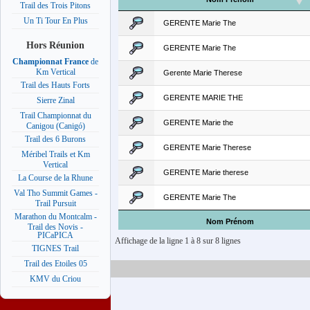
Trail des Trois Pitons
Un Ti Tour En Plus
GERENTE Marie The
Hors Réunion
GERENTE Marie The
Championnat France
de
Km Vertical
Gerente Marie Therese
Trail des Hauts Forts
GERENTE MARIE THE
Sierre Zinal
Trail Championnat du
GERENTE Marie the
Canigou (Canigó)
Trail des 6 Burons
GERENTE Marie Therese
Méribel Trails et Km
Vertical
GERENTE Marie therese
La Course de la Rhune
Val Tho Summit Games -
GERENTE Marie The
Trail Pursuit
Marathon du Montcalm -
Nom Prénom
Trail des Novis -
PICaPICA
Affichage de la ligne 1 à 8 sur 8 lignes
TIGNES Trail
Trail des Etoiles 05
KMV du Criou