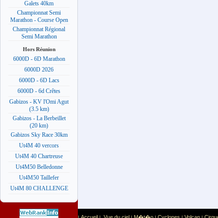
Galets 40km
Championnat Semi
Marathon - Course Open
Championnat Régional
Semi Marathon
Hors Réunion
6000D - 6D Marathon
6000D 2026
6000D - 6D Lacs
6000D - 6d Crêtes
Gabizos - KV l'Omi Agut
(3.5 km)
Gabizos - La Berbeillet
(20 km)
Gabizos Sky Race 30km
Ut4M 40 vercors
Ut4M 40 Chartreuse
Ut4M50 Belledonne
Ut4M50 Taillefer
Ut4M 80 CHALLENGE
Accueil
Vue du ciel
M�t�o
Cyclones
Volcan
Cirqu
|
|
|
|
|
|