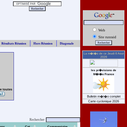
Web
Site runraid
Résultats Réunion
Hors Réunion
Diagonale
La m�t�o de ce
Jeudi 6 Aout
2026
les pr�visions de
M�t�o France
e toutes
Bulletin m�t�o complet
Carte cyclonique 2026
Rechercher
mps
Cat
Commentaire