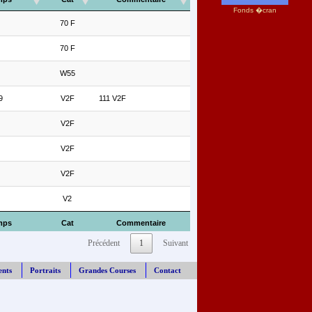
Fonds �cran
70 F
70 F
W55
9
V2F
111 V2F
V2F
V2F
V2F
V2
mps
Cat
Commentaire
Précédent
1
Suivant
ents
Portraits
Grandes Courses
Contact