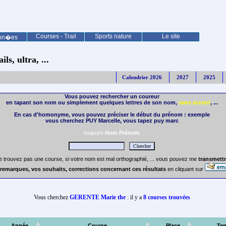
Courses - Trail
Sports nature
Le site
nn�es
ls, ultra, ...
Calendrier 2026
2027
2025
Vous pouvez rechercher un coureur
en tapant son nom ou simplement quelques lettres de son nom,
sans accent
, ...
En cas d'homonyme, vous pouvez préciser le début du prénom : exemple
vous cherchez PUY Marcelle, vous tapez puy marc
toujours
Nom Prénom
e trouvez pas une course, si votre nom est mal orthographié, ... vous pouvez me
transmettr
remarques, vos souhaits, corrections concernant ces résultats
en cliquant sur
Vous cherchez
GERENTE Marie the
: il y a
8 courses trouvées
Année
Course
Place
Te