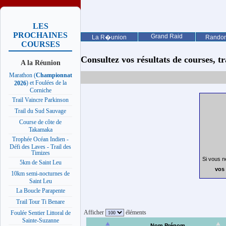
LES
PROCHAINES
Grand Raid
La R�union
Rando
COURSES
Consultez vos résultats de courses, trai
A la Réunion
Marathon (
Championnat
) et Foulées de la
2026
Corniche
Trail Vaincre Parkinson
Trail du Sud Sauvage
Course de côte de
Takamaka
Trophée Océan Indien -
Défi des Laves - Trail des
Timizes
Si vous n
5km de Saint Leu
vos 
10km semi-nocturnes de
Saint Leu
La Boucle Parapente
Trail Tour Ti Benare
Afficher
éléments
Foulée Sentier Littoral de
Sainte-Suzanne
Nom Prénom