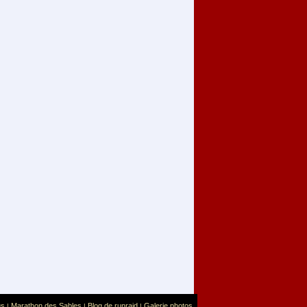
us
Marathon des Sables
Blog de runraid
Galerie photos
|
|
|