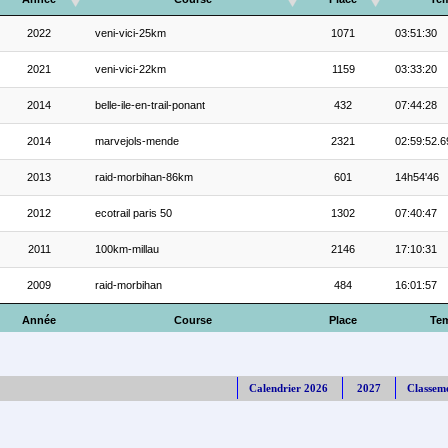
2022
veni-vici-25km
1071
03:51:30
2021
veni-vici-22km
1159
03:33:20
2014
belle-ile-en-trail-ponant
432
07:44:28
2014
marvejols-mende
2321
02:59:52.6
2013
raid-morbihan-86km
601
14h54'46
2012
ecotrail paris 50
1302
07:40:47
2011
100km-millau
2146
17:10:31
2009
raid-morbihan
484
16:01:57
Année
Course
Place
Te
Calendrier 2026
2027
Classem