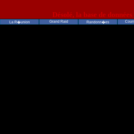
Désolé, la base de données
Grand Raid
Cours
La R�union
Randonn�es