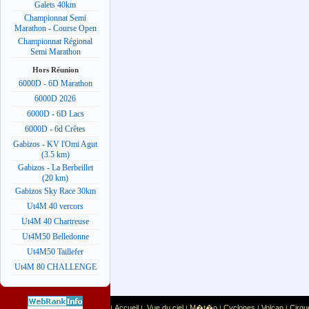
Galets 40km
Championnat Semi
Marathon - Course Open
Championnat Régional
Semi Marathon
Hors Réunion
6000D - 6D Marathon
6000D 2026
6000D - 6D Lacs
6000D - 6d Crêtes
Gabizos - KV l'Omi Agut
(3.5 km)
Gabizos - La Berbeillet
(20 km)
Gabizos Sky Race 30km
Ut4M 40 vercors
Ut4M 40 Chartreuse
Ut4M50 Belledonne
Ut4M50 Taillefer
Ut4M 80 CHALLENGE
Accueil
Vue du ciel
M�t�o
Cyclones
Volcan
Cirqu
|
|
|
|
|
|