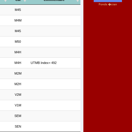
Fonds �cran
M45
M4M
M45
M50
M4H
M4H
UTMB Index= 492
M2M
M2H
V2M
V1M
SEM
SEN