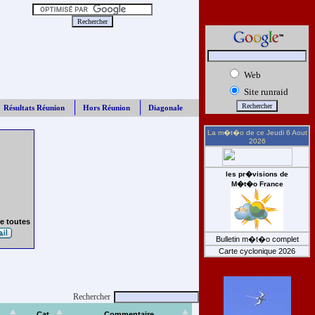
Web
Site runraid
Résultats Réunion
Hors Réunion
Diagonale
La m�t�o de ce
Jeudi 6 Aout
2026
les pr�visions de
M�t�o France
e toutes
Bulletin m�t�o complet
Carte cyclonique 2026
Rechercher
Cat
Commentaire