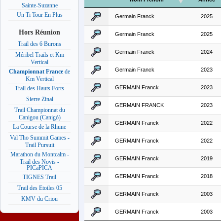
Sainte-Suzanne
Un Ti Tour En Plus
Germain Franck
2025
Hors Réunion
Germain Franck
2025
Trail des 6 Burons
Germain Franck
2024
Méribel Trails et Km
Vertical
Germain Franck
2023
Championnat France
de
Km Vertical
GERMAIN Franck
2023
Trail des Hauts Forts
Sierre Zinal
GERMAIN FRANCK
2023
Trail Championnat du
Canigou (Canigó)
GERMAIN Franck
2022
La Course de la Rhune
Val Tho Summit Games -
GERMAIN Franck
2022
Trail Pursuit
Marathon du Montcalm -
GERMAIN Franck
2019
Trail des Novis -
PICaPICA
GERMAIN Franck
2018
TIGNES Trail
Trail des Etoiles 05
GERMAIN Franck
2003
KMV du Criou
GERMAIN Franck
2003