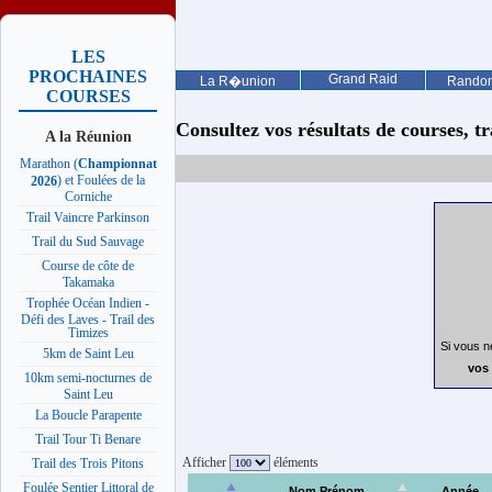
LES
PROCHAINES
Grand Raid
La R�union
Rando
COURSES
Consultez vos résultats de courses, trai
A la Réunion
Marathon (
Championnat
) et Foulées de la
2026
Corniche
Trail Vaincre Parkinson
Trail du Sud Sauvage
Course de côte de
Takamaka
Trophée Océan Indien -
Défi des Laves - Trail des
Timizes
Si vous n
5km de Saint Leu
vos 
10km semi-nocturnes de
Saint Leu
La Boucle Parapente
Trail Tour Ti Benare
Afficher
éléments
Trail des Trois Pitons
Foulée Sentier Littoral de
Nom Prénom
Année