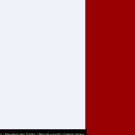
us
Marathon des Sables
Blog de runraid
Galerie photos
|
|
|