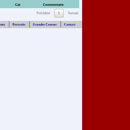
Cat
Commentaire
Précédent
1
Suivant
ents
Portraits
Grandes Courses
Contact