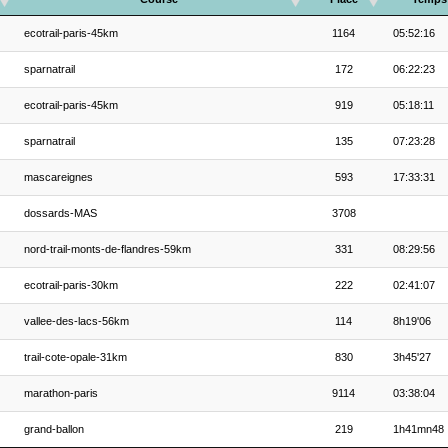
ecotrail-paris-45km
1164
05:52:16
sparnatrail
172
06:22:23
ecotrail-paris-45km
919
05:18:11
sparnatrail
135
07:23:28
mascareignes
593
17:33:31
dossards-MAS
3708
nord-trail-monts-de-flandres-59km
331
08:29:56
ecotrail-paris-30km
222
02:41:07
vallee-des-lacs-56km
114
8h19'06
trail-cote-opale-31km
830
3h45'27
marathon-paris
9114
03:38:04
grand-ballon
219
1h41mn48