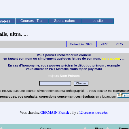
Courses - Trail
Sports nature
Le site
nn�es
ls, ultra, ...
Calendrier 2026
2027
2025
Vous pouvez rechercher un coureur
en tapant son nom ou simplement quelques lettres de son nom,
sans accent
, ...
En cas d'homonyme, vous pouvez préciser le début du prénom : exemple
vous cherchez PUY Marcelle, vous tapez puy marc
toujours
Nom Prénom
e trouvez pas une course, si votre nom est mal orthographié, ... vous pouvez me
transmettr
remarques, vos souhaits, corrections concernant ces résultats
en cliquant sur
Vous cherchez
GERMAIN Franck
: il y a
12 courses trouvées
Course
Place
Temps