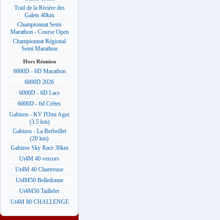
Trail de la Rivière des
Galets 40km
Championnat Semi
Marathon - Course Open
Championnat Régional
Semi Marathon
Hors Réunion
6000D - 6D Marathon
6000D 2026
6000D - 6D Lacs
6000D - 6d Crêtes
Gabizos - KV l'Omi Agut
(3.5 km)
Gabizos - La Berbeillet
(20 km)
Gabizos Sky Race 30km
Ut4M 40 vercors
Ut4M 40 Chartreuse
Ut4M50 Belledonne
Ut4M50 Taillefer
Ut4M 80 CHALLENGE