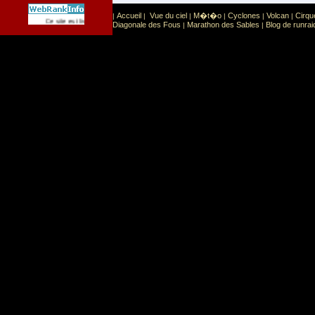
Accueil
Vue du ciel
M�t�o
Cyclones
Volcan
Cirqu
|
|
|
|
|
|
Sport
Sports extr�mes
Ce site est list� dans la cat�gorie
:
Diagonale des Fous
Marathon des Sables
Blog de runrai
|
|