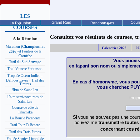
LES
PROCHAINES
Grand Raid
Cours
La R�union
Randonn�es
COURSES
Consultez vos résultats de courses, trai
A la Réunion
Marathon (
Championnat
Calendrier 2026
20
) et Foulées de la
2026
Corniche
Vous pouvez
Trail du Sud Sauvage
en tapant son nom ou simplemen
Trail Vaincre Parkinson
Trophée Océan Indien -
Défi des Laves - Trail des
En cas d'homonyme, vous pouv
Timizes
vous cherchez PUY 
5km de Saint Leu
10km semi-nocturnes de
touj
Saint Leu
Course de côte de
Takamaka
Si vous ne trouvez pas une cours
La Boucle Parapente
pouvez me
transmettre toutes
Trail Tour Ti Benare
concernant ces ré
Trail des Trois Pitons
Foulée Sentier Littoral de