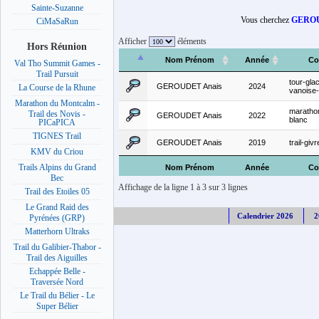
Sainte-Suzanne
Vous cherchez
GEROU
CiMaSaRun
Afficher
éléments
Hors Réunion
Nom Prénom
Année
Co
Val Tho Summit Games -
Trail Pursuit
tour-glac
GEROUDET Anais
2024
La Course de la Rhune
vanoise
Marathon du Montcalm -
maratho
Trail des Novis -
GEROUDET Anais
2022
blanc
PICaPICA
TIGNES Trail
GEROUDET Anais
2019
trail-givr
KMV du Criou
Trails Alpins du Grand
Nom Prénom
Année
Co
Bec
Affichage de la ligne 1 à 3 sur 3 lignes
Trail des Etoiles 05
Le Grand Raid des
Calendrier 2026
2
Pyrénées (GRP)
Matterhorn Ultraks
Trail du Galibier-Thabor -
Trail des Aiguilles
Echappée Belle -
Traversée Nord
Le Trail du Bélier - Le
Super Bélier