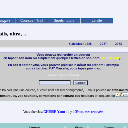
Courses - Trail
Sports nature
Le site
nn�es
ls, ultra, ...
Calendrier 2026
2027
2025
Vous pouvez rechercher un coureur
en tapant son nom ou simplement quelques lettres de son nom,
sans accent
, ...
En cas d'homonyme, vous pouvez préciser le début du prénom : exemple
vous cherchez PUY Marcelle, vous tapez puy marc
toujours
Nom Prénom
e trouvez pas une course, si votre nom est mal orthographié, ... vous pouvez me
transmettr
remarques, vos souhaits, corrections concernant ces résultats
en cliquant sur
Vous cherchez
GHISSE Yann
: il y a
59 courses trouvées
Course
Place
Temps