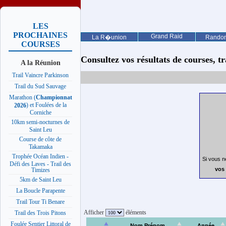
LES
PROCHAINES
Grand Raid
La R�union
Rando
COURSES
Consultez vos résultats de courses, trai
A la Réunion
Trail Vaincre Parkinson
Trail du Sud Sauvage
Marathon (
Championnat
) et Foulées de la
2026
Corniche
10km semi-nocturnes de
Saint Leu
Course de côte de
Takamaka
Trophée Océan Indien -
Si vous n
Défi des Laves - Trail des
vos 
Timizes
5km de Saint Leu
La Boucle Parapente
Trail Tour Ti Benare
Afficher
éléments
Trail des Trois Pitons
Foulée Sentier Littoral de
Nom Prénom
Année