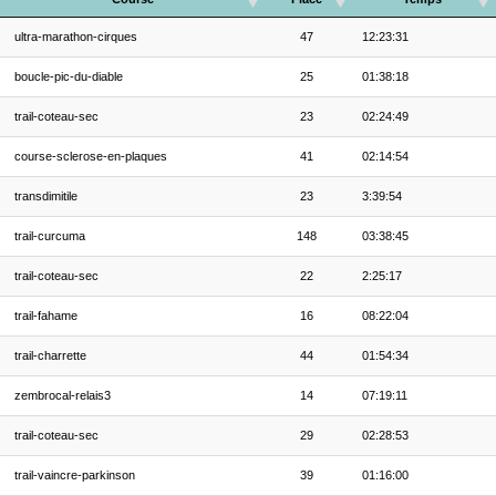
ultra-marathon-cirques
47
12:23:31
boucle-pic-du-diable
25
01:38:18
trail-coteau-sec
23
02:24:49
course-sclerose-en-plaques
41
02:14:54
transdimitile
23
3:39:54
trail-curcuma
148
03:38:45
trail-coteau-sec
22
2:25:17
trail-fahame
16
08:22:04
trail-charrette
44
01:54:34
zembrocal-relais3
14
07:19:11
trail-coteau-sec
29
02:28:53
trail-vaincre-parkinson
39
01:16:00