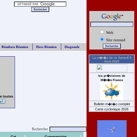
Web
Site runraid
Résultats Réunion
Hors Réunion
Diagonale
La m�t�o de ce
Samedi 8
Aout 2026
les pr�visions de
M�t�o France
e toutes
Bulletin m�t�o complet
Carte cyclonique 2026
Rechercher
Cat
Commentaire