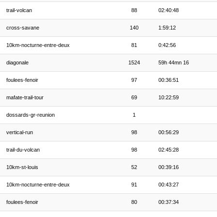
trail-volcan
88
02:40:48
cross-savane
140
1:59:12
10km-nocturne-entre-deux
81
0:42:56
diagonale
1524
59h 44mn 16
foulees-fenoir
97
00:36:51
mafate-trail-tour
69
10:22:59
dossards-gr-reunion
1
vertical-run
98
00:56:29
trail-du-volcan
98
02:45:28
10km-st-louis
52
00:39:16
10km-nocturne-entre-deux
91
00:43:27
foulees-fenoir
80
00:37:34