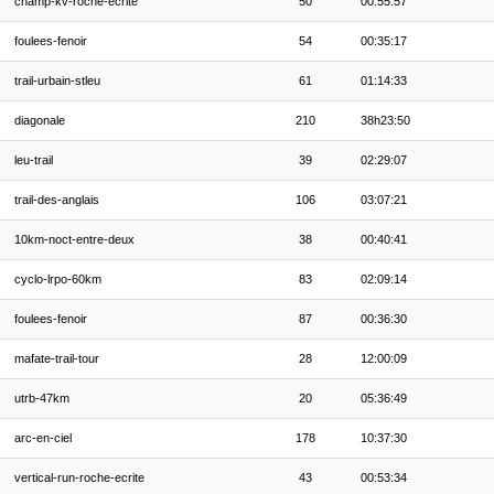
champ-kv-roche-ecrite
50
00:55:57
foulees-fenoir
54
00:35:17
trail-urbain-stleu
61
01:14:33
diagonale
210
38h23:50
leu-trail
39
02:29:07
trail-des-anglais
106
03:07:21
10km-noct-entre-deux
38
00:40:41
cyclo-lrpo-60km
83
02:09:14
foulees-fenoir
87
00:36:30
mafate-trail-tour
28
12:00:09
utrb-47km
20
05:36:49
arc-en-ciel
178
10:37:30
vertical-run-roche-ecrite
43
00:53:34