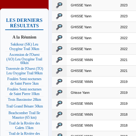
GHISSE Yann
2023
GHISSE Yann
2023
LES DERNIERS
RÉSULTATS
GHISSE Yann
2022
A la Réunion
GHISSE Yann
2022
Sakikour (SK) Leu
Oxygène Trail 30km
GHISSE Yann
2022
Ascension de l'Ouest
(AO) Leu Oxygène Trail
GHISSE YANN
2021
60km
Traversée de l'Ouest (TO)
GHISSE Yann
2021
Leu Oxygène Trail 90km
Foulées Semi nocturnes
GHISSE YANN
2019
de Saint Pierre 5km
Foulées Semi nocturnes
Ghisse Yann
2019
de Saint Pierre 10km
Trois Bassinoise 28km
GHISSE YANN
2019
Trail Grand Bénare 50km
Beachcomber Trail Ile
GHISSE YANN
2018
Maurice (65 km)
Trail de la Rivière des
GHISSE YANN
2018
Galets 15km
Trail de la Rivière des