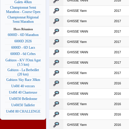
GHISSE YANN
2018
Galets 40km
Championnat Semi
GHISSE Yann
2017
Marathon - Course Open
Championnat Régional
GHISSE Yann
2017
Semi Marathon
Hors Réunion
GHISSE YANN
2017
6000D - 6D Marathon
6000D 2026
GHISSE Yann
2017
6000D - 6D Lacs
GHISSE YANN
2017
6000D - 6d Crêtes
Gabizos - KV l'Omi Agut
GHISSE YANN
2017
(3.5 km)
Gabizos - La Berbeillet
GHISSE Yann
2017
(20 km)
Gabizos Sky Race 30km
GHISSE YANN
2016
Ut4M 40 vercors
Ut4M 40 Chartreuse
GHISSE YANN
2016
Ut4M50 Belledonne
GHISSE Yann
2016
Ut4M50 Taillefer
Ut4M 80 CHALLENGE
GHISSE YANN
2016
GHISSE Yann
2016