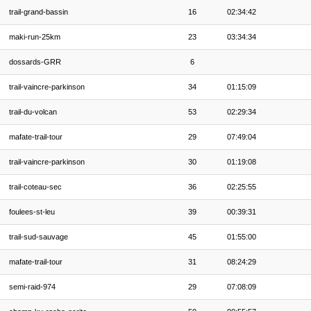
trail-grand-bassin
16
02:34:42
maki-run-25km
23
03:34:34
dossards-GRR
6
trail-vaincre-parkinson
34
01:15:09
trail-du-volcan
53
02:29:34
mafate-trail-tour
29
07:49:04
trail-vaincre-parkinson
30
01:19:08
trail-coteau-sec
36
02:25:55
foulees-st-leu
39
00:39:31
trail-sud-sauvage
45
01:55:00
mafate-trail-tour
31
08:24:29
semi-raid-974
29
07:08:09