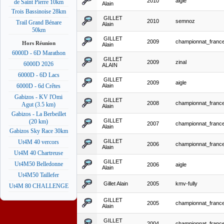
2010
aigle
de Saint Pierre 10km
Alain
Trois Bassinoise 28km
GILLET
2010
semnoz
Trail Grand Bénare
Alain
50km
GILLET
2009
championnat_franc
Hors Réunion
Alain
6000D - 6D Marathon
GILLET
2009
zinal
6000D 2026
ALAIN
6000D - 6D Lacs
GILLET
2009
aigle
Alain
6000D - 6d Crêtes
Gabizos - KV l'Omi
GILLET
2008
championnat_franc
Agut (3.5 km)
Alain
Gabizos - La Berbeillet
GILLET
(20 km)
2007
championnat_franc
Alain
Gabizos Sky Race 30km
GILLET
Ut4M 40 vercors
2006
championnat_franc
Alain
Ut4M 40 Chartreuse
GILLET
Ut4M50 Belledonne
2006
aigle
Alain
Ut4M50 Taillefer
Gillet Alain
2005
kmv-fully
Ut4M 80 CHALLENGE
GILLET
2005
championnat_franc
Alain
GILLET
2004
championnat_franc