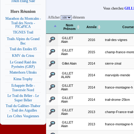
10km Etang Salé
Vous cherchez
GILLE
Hors Réunion
Afficher
éléments
Marathon du Montcalm -
Trail des Novis -
Nom
PICaPICA
Année
Course
Prénom
TIGNES Trail
GILLET
Trails Alpins du Grand
2016
trail-des-vignes
Alain
Bec
Trail des Etoiles 05
GILLET
2015
champ-france-mont
Alain
KMV du Criou
Le Grand Raid des
Gillet Alain
2014
sierre-zinal
Pyrénées (GRP)
Matterhorn Ultraks
GILLET
2014
marvejols-mende
ALAIN
Kima Trophy
Echappée Belle -
GILLET
2014
france-montagne-h
Alain
Traversée Nord
Le Trail du Bélier - Le
GILLET
2014
trail-drome-25km
Super Bélier
Alain
Trail du Galibier-Thabor
GILLET
- Trail des Aiguilles
2013
champ-France-trail-
Alain
Les Crêtes Vosgiennes
GILLET
2013
france-montagne-h
Alain