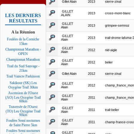
Gillet Alain
2013
sierre-zinal
GILLET
2013
cross-mont-blanc
LES DERNIERS
ALAIN
RÉSULTATS
GILLET
2013
grimpee-semnoz
Alain
A la Réunion
GILLET
2013
trail-drome-lafuma
Foulées de la Corniche
Alain
15km
GILLET
Championnat Marathon -
2012
nid-aigle
Alain
OPEN
Championnat Marathon
GILLET
2012
belier
Alain
Trail du Sud Sauvage -
21km
Gillet Alain
2012
sierre-zinal
Trail Vaincre Parkinson
Sakikour (SK) Leu
GILLET
2012
champ_france_mon
Alain
Oxygène Trail 30km
Ascension de l'Ouest
GILLET
(AO) Leu Oxygène Trail
2011
champ_france_mon
Alain
60km
Traversée de l'Ouest
GILLET
2011
trail-belier
(TO) Leu Oxygène Trail
Alain
90km
GILLET
Foulées Semi nocturnes
2011
champ-france-cro
Alain
de Saint Pierre 5km
Foulées Semi nocturnes
GILLET