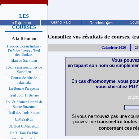
LES
PROCHAINES
Grand Raid
Cours
La R�union
Randonn�es
COURSES
Consultez vos résultats de courses, trail
A la Réunion
Trophée Océan Indien -
Calendrier 2026
20
Défi des Laves - Trail
des Timizes
Vous pouvez
5km de Saint Leu
en tapant son nom ou simplemen
10km semi-nocturnes de
Saint Leu
Course de côte de
En cas d'homonyme, vous pouve
Takamaka
vous cherchez PUY 
La Boucle Parapente
Trail Tour Ti Benare
toujo
Foulée Sentier Littoral de
Sainte-Suzanne
Trail des Trois Pitons
Si vous ne trouvez pas une course
CiMaSaRun
pouvez me
transmettre toutes
ULTRA CiMaSaRun
concernant ces rés
Un Ti Tour En Plus