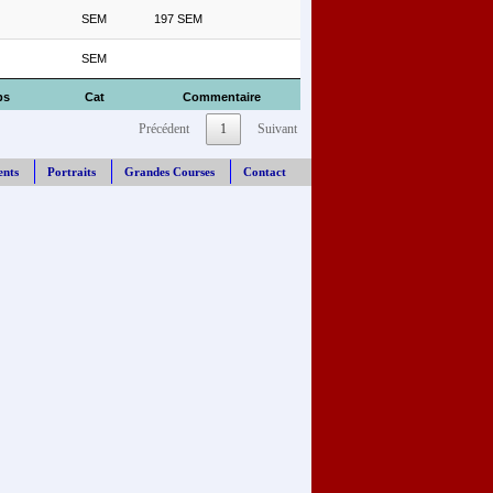
SEM
197 SEM
SEM
ps
Cat
Commentaire
Précédent
1
Suivant
ents
Portraits
Grandes Courses
Contact