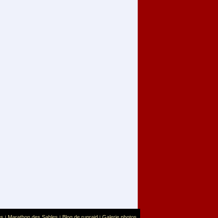
us
Marathon des Sables
Blog de runraid
Galerie photos
|
|
|