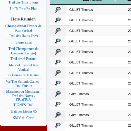
Trail des Trois Pitons
Un Ti Tour En Plus
GILLET Thomas
2
Hors Réunion
GILLET Thomas
2
Championnat France
de
Km Vertical
GILLET Thomas
2
Trail des Hauts Forts
GILLET Thomas
2
Sierre Zinal
Trail Championnat du
GILLET Thomas
2
Canigou (Canigó)
Trail des 6 Burons
GILLET Thomas
2
Méribel Trails et Km
Vertical
GILLET Thomas
2
La Course de la Rhune
Val Tho Summit Games -
GILLET Thomas
2
Trail Pursuit
Marathon du Montcalm -
Gillet Thomas
2
Trail des Novis -
PICaPICA
GILLET Thomas
2
TIGNES Trail
Trail des Etoiles 05
Gillet Thomas
2
KMV du Criou
GILLET Thomas
2