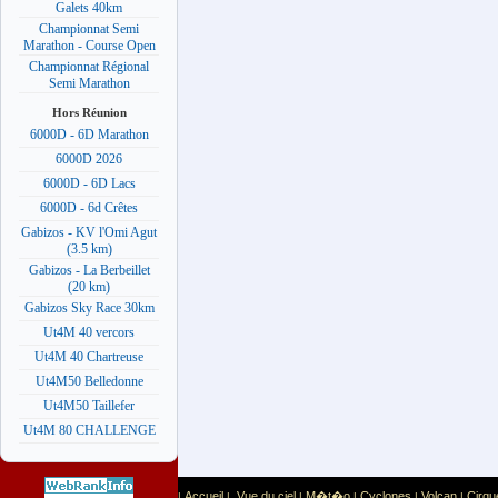
Galets 40km
Championnat Semi
Marathon - Course Open
Championnat Régional
Semi Marathon
Hors Réunion
6000D - 6D Marathon
6000D 2026
6000D - 6D Lacs
6000D - 6d Crêtes
Gabizos - KV l'Omi Agut
(3.5 km)
Gabizos - La Berbeillet
(20 km)
Gabizos Sky Race 30km
Ut4M 40 vercors
Ut4M 40 Chartreuse
Ut4M50 Belledonne
Ut4M50 Taillefer
Ut4M 80 CHALLENGE
Accueil
Vue du ciel
M�t�o
Cyclones
Volcan
Cirqu
|
|
|
|
|
|