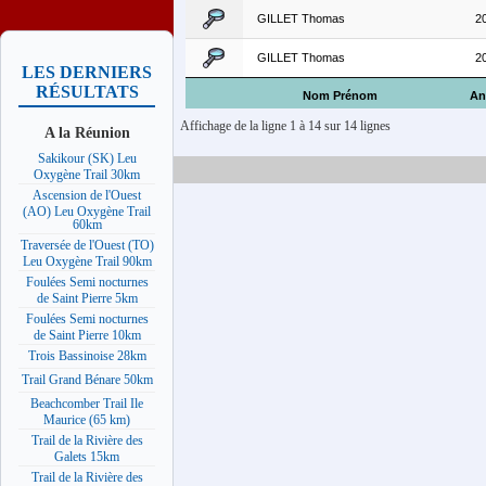
GILLET Thomas
2
GILLET Thomas
2
LES DERNIERS
RÉSULTATS
Nom Prénom
An
Affichage de la ligne 1 à 14 sur 14 lignes
A la Réunion
Sakikour (SK) Leu
Oxygène Trail 30km
Ascension de l'Ouest
(AO) Leu Oxygène Trail
60km
Traversée de l'Ouest (TO)
Leu Oxygène Trail 90km
Foulées Semi nocturnes
de Saint Pierre 5km
Foulées Semi nocturnes
de Saint Pierre 10km
Trois Bassinoise 28km
Trail Grand Bénare 50km
Beachcomber Trail Ile
Maurice (65 km)
Trail de la Rivière des
Galets 15km
Trail de la Rivière des