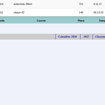
014
ardechois-36km
721
6:11:17
011
ubaye-42
148
06:13:33
née
Course
Place
Tem
Calendrier 2026
2027
Classem