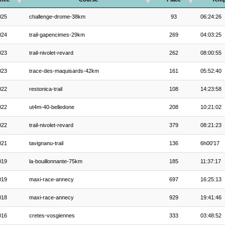
025
challenge-drome-38km
93
06:24:26
024
trail-gapencimes-29km
269
04:03:25
023
trail-nivolet-revard
262
08:00:55
023
trace-des-maquisards-42km
161
05:52:40
022
restonica-trail
108
14:23:58
022
ut4m-40-belledone
208
10:21:02
022
trail-nivolet-revard
379
08:21:23
021
tavignanu-trail
136
6h00'17
019
la-bouillonnante-75km
185
11:37:17
019
maxi-race-annecy
697
16:25:13
018
maxi-race-annecy
929
19:41:46
016
cretes-vosgiennes
333
03:48:52