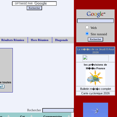
Web
Site runraid
Résultats Réunion
Hors Réunion
Diagonale
La m�t�o de ce
Jeudi 6 Aout
2026
les pr�visions de
M�t�o France
e toutes
Bulletin m�t�o complet
Carte cyclonique 2026
Rechercher
ps
Cat
Commentaire