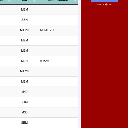
Fonds �cran
M2M
SEH
M1 2H
61 M1-2H
M2M
M1M
M2H
9 M2H
M1 2H
M1M
M40
V1M
M35
SEM