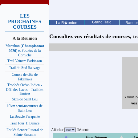
LES
PROCHAINES
Grand Raid
La R�union
Rando
COURSES
Consultez vos résultats de courses, trai
A la Réunion
Marathon (
Championnat
) et Foulées de la
2026
Corniche
Trail Vaincre Parkinson
Trail du Sud Sauvage
Course de côte de
Takamaka
Trophée Océan Indien -
Défi des Laves - Trail des
Timizes
Si vous n
5km de Saint Leu
vos 
10km semi-nocturnes de
Saint Leu
La Boucle Parapente
Trail Tour Ti Benare
Afficher
éléments
Foulée Sentier Littoral de
Sainte-Suzanne
Nom Prénom
An