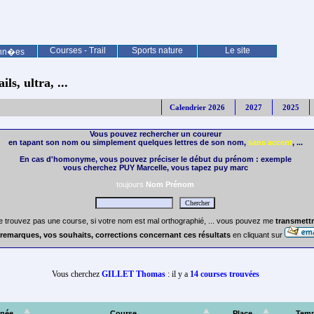
Courses - Trail
Sports nature
Le site
nn�es
ls, ultra, ...
Calendrier 2026
2027
2025
Vous pouvez rechercher un coureur
en tapant son nom ou simplement quelques lettres de son nom,
sans accent
, ...
En cas d'homonyme, vous pouvez préciser le début du prénom : exemple
vous cherchez PUY Marcelle, vous tapez puy marc
toujours
Nom Prénom
e trouvez pas une course, si votre nom est mal orthographié, ... vous pouvez me
transmettr
remarques, vos souhaits, corrections concernant ces résultats
en cliquant sur
Vous cherchez
GILLET Thomas
: il y a
14 courses trouvées
née
Course
Place
Tem