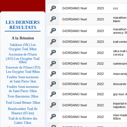
GIORDANO Noel
2023
ccc
marathon
GIORDANO Noel
2023
blanc
LES DERNIERS
RÉSULTATS
marathon-
GIORDANO Noel
2023
annecy-3
A la Réunion
GIORDANO Noel
2023
trail-ven
Sakikour (SK) Leu
Oxygène Trail 30km
ultra-trail-
GIORDANO Noel
2022
Ascension de l'Ouest
corsica
(AO) Leu Oxygène Trail
60km
GIORDANO Noel
2022
saintexpr
Traversée de l'Ouest (TO)
Leu Oxygène Trail 90km
GIORDANO Noel
2022
mascarei
Foulées Semi nocturnes
de Saint Pierre 5km
GIORDANO Noel
2022
dossards
Foulées Semi nocturnes
de Saint Pierre 10km
GIORDANO Noel
2022
grp-tour-
Trois Bassinoise 28km
Trail Grand Bénare 50km
imperial-tr
GIORDANO Noel
2022
napoleon
Beachcomber Trail Ile
Maurice (65 km)
miut-made
GIORDANO Noel
2022
Trail de la Rivière des
60km
Galets 15km