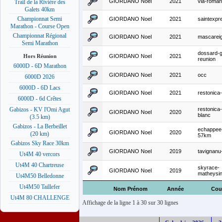
GIORDANO Noel
2021
via-roma
Trail de la Rivière des
Galets 40km
Championnat Semi
GIORDANO Noel
2021
saintexpr
Marathon - Course Open
Championnat Régional
GIORDANO Noel
2021
mascarei
Semi Marathon
dossard-g
GIORDANO Noel
2021
Hors Réunion
reunion
6000D - 6D Marathon
GIORDANO Noel
2021
occ
6000D 2026
6000D - 6D Lacs
GIORDANO Noel
2021
restonica-t
6000D - 6d Crêtes
restonica-t
Gabizos - KV l'Omi Agut
GIORDANO Noel
2020
blanc
(3.5 km)
Gabizos - La Berbeillet
echappee-
GIORDANO Noel
2020
(20 km)
57km
Gabizos Sky Race 30km
GIORDANO Noel
2019
tavignanu-
Ut4M 40 vercors
Ut4M 40 Chartreuse
skyrace-
GIORDANO Noel
2019
matheysi
Ut4M50 Belledonne
Ut4M50 Taillefer
Nom Prénom
Année
Cou
Ut4M 80 CHALLENGE
Affichage de la ligne 1 à 30 sur 30 lignes