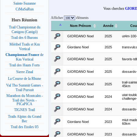
Sainte-Suzanne
Vous cherchez
GIORD
CiMaSaRun
Afficher
éléments
Hors Réunion
Nom Prénom
Année
Cou
Trail Championnat du
Canigou (Canigó)
GIORDANO Noel
2025
ut4m-100
Trail des 6 Burons
Méribel Trails et Km
Giordano Noel
2025
transvulca
Vertical
Championnat France
de
GIORDANO Noel
2025
favoris-td
Km Vertical
Trail des Hauts Forts
GIORDANO Noel
2025
dossards-
Sierre Zinal
La Course de la Rhune
trail-sain
GIORDANO Noel
2025
Val Tho Summit Games -
45km
Trail Pursuit
utat-toubk
Marathon du Montcalm -
GIORDANO Noel
2024
challeng
Trail des Novis -
PICaPICA
GIORDANO Noel
2024
dossards
TIGNES Trail
Trails Alpins du Grand
miut-made
Bec
Giordano Noel
2023
60km
Trail des Etoiles 05
GIORDANO Noel
2023
dossards