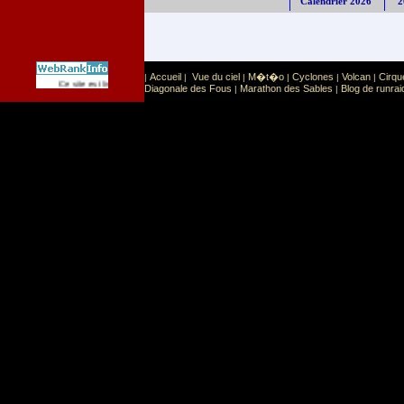
Calendrier 2026
2
Accueil
Vue du ciel
M�t�o
Cyclones
Volcan
Cirqu
|
|
|
|
|
|
Sport
Sports extr�mes
Ce site est list� dans la cat�gorie
:
Diagonale des Fous
Marathon des Sables
Blog de runrai
|
|