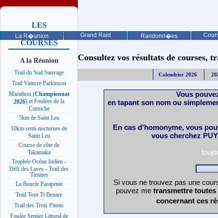
LES
PROCHAINES
Grand Raid
Cours
La R�union
Randonn�es
COURSES
Consultez vos résultats de courses, trai
A la Réunion
Trail du Sud Sauvage
Calendrier 2026
20
Trail Vaincre Parkinson
Vous pouvez
Marathon (
Championnat
) et Foulées de la
en tapant son nom ou simplemen
2026
Corniche
5km de Saint Leu
En cas d'homonyme, vous pouv
10km semi-nocturnes de
vous cherchez PUY 
Saint Leu
Course de côte de
touj
Takamaka
Trophée Océan Indien -
Défi des Laves - Trail des
Timizes
Si vous ne trouvez pas une cours
La Boucle Parapente
pouvez me
transmettre toutes
Trail Tour Ti Benare
concernant ces ré
Trail des Trois Pitons
Foulée Sentier Littoral de