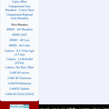
Galets 40km
Championnat Semi
Marathon - Course Open
Championnat Régional
Semi Marathon
Hors Réunion
6000D - 6D Marathon
6000D 2026
6000D - 6D Lacs
6000D - 6d Crêtes
Gabizos - KV l'Omi Agut
(3.5 km)
Gabizos - La Berbeillet
(20 km)
Gabizos Sky Race 30km
Ut4M 40 vercors
Ut4M 40 Chartreuse
Ut4M50 Belledonne
Ut4M50 Taillefer
Ut4M 80 CHALLENGE
Accueil
Vue du ciel
M�t�o
Cyclones
Volcan
Cirqu
|
|
|
|
|
|