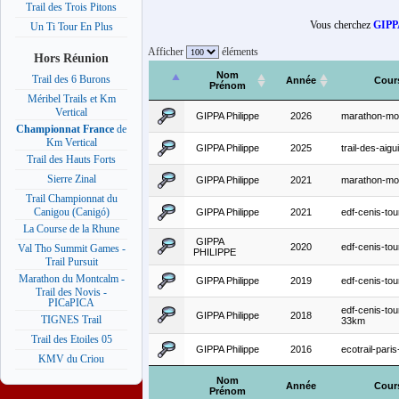
Trail des Trois Pitons
Vous cherchez
GIPPA
Un Ti Tour En Plus
Afficher
éléments
Hors Réunion
Nom
Trail des 6 Burons
Année
Cour
Prénom
Méribel Trails et Km
Vertical
GIPPA Philippe
2026
marathon-mo
Championnat France
de
Km Vertical
GIPPA Philippe
2025
trail-des-aigui
Trail des Hauts Forts
Sierre Zinal
GIPPA Philippe
2021
marathon-mo
Trail Championnat du
Canigou (Canigó)
GIPPA Philippe
2021
edf-cenis-tou
La Course de la Rhune
GIPPA
2020
edf-cenis-tou
Val Tho Summit Games -
PHILIPPE
Trail Pursuit
Marathon du Montcalm -
GIPPA Philippe
2019
edf-cenis-tou
Trail des Novis -
PICaPICA
edf-cenis-tou
GIPPA Philippe
2018
TIGNES Trail
33km
Trail des Etoiles 05
GIPPA Philippe
2016
ecotrail-pari
KMV du Criou
Nom
Année
Cour
Prénom