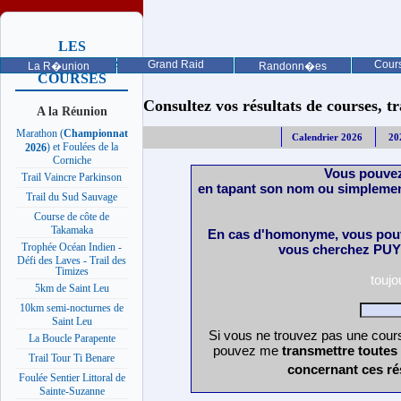
LES
PROCHAINES
Grand Raid
Cours
La R�union
Randonn�es
COURSES
Consultez vos résultats de courses, trai
A la Réunion
Marathon (
Championnat
Calendrier 2026
20
) et Foulées de la
2026
Corniche
Vous pouvez
Trail Vaincre Parkinson
en tapant son nom ou simplemen
Trail du Sud Sauvage
Course de côte de
Takamaka
En cas d'homonyme, vous pouv
Trophée Océan Indien -
vous cherchez PUY 
Défi des Laves - Trail des
Timizes
touj
5km de Saint Leu
10km semi-nocturnes de
Saint Leu
Si vous ne trouvez pas une cours
La Boucle Parapente
pouvez me
transmettre toutes
Trail Tour Ti Benare
concernant ces ré
Foulée Sentier Littoral de
Sainte-Suzanne