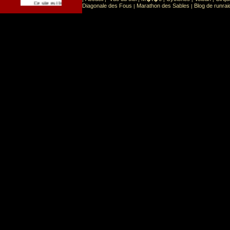
Sport
Sports extr�mes
Ce site est list� dans la cat�gorie
:
Diagonale des Fous
Marathon des Sables
Blog de runrai
|
|