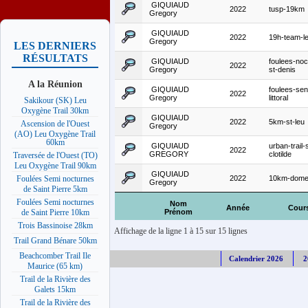
GIQUIAUD
2022
tusp-19km
Gregory
GIQUIAUD
2022
19h-team-le
Gregory
LES DERNIERS
RÉSULTATS
GIQUIAUD
foulees-noc
2022
Gregory
st-denis
A la Réunion
GIQUIAUD
foulees-sent
2022
Gregory
littoral
Sakikour (SK) Leu
Oxygène Trail 30km
GIQUIAUD
2022
5km-st-leu
Ascension de l'Ouest
Gregory
(AO) Leu Oxygène Trail
60km
GIQUIAUD
urban-trail-
2022
GREGORY
clotilde
Traversée de l'Ouest (TO)
Leu Oxygène Trail 90km
GIQUIAUD
2022
10km-dome
Foulées Semi nocturnes
Gregory
de Saint Pierre 5km
Foulées Semi nocturnes
Nom
Année
Cour
Prénom
de Saint Pierre 10km
Trois Bassinoise 28km
Affichage de la ligne 1 à 15 sur 15 lignes
Trail Grand Bénare 50km
Beachcomber Trail Ile
Calendrier 2026
2
Maurice (65 km)
Trail de la Rivière des
Galets 15km
Trail de la Rivière des