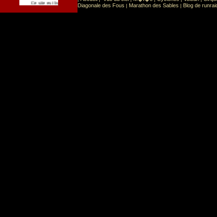
Sport
Sports extr�mes
Ce site est list� dans la cat�gorie
:
Diagonale des Fous
Marathon des Sables
Blog de runrai
|
|