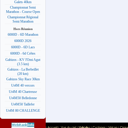
Galets 40km
Championnat Semi
Marathon - Course Open
Championnat Régional
Semi Marathon
Hors Réunion
6000D - 6D Marathon
6000D 2026
6000D - 6D Lacs
6000D - 6d Crêtes
Gabizos - KV l'Omi Agut
(3.5 km)
Gabizos - La Berbeillet
(20 km)
Gabizos Sky Race 30km
Ut4M 40 vercors
Ut4M 40 Chartreuse
Ut4M50 Belledonne
Ut4M50 Taillefer
Ut4M 80 CHALLENGE
Accueil
Vue du ciel
M�t�o
Cyclones
Volcan
Cirqu
|
|
|
|
|
|