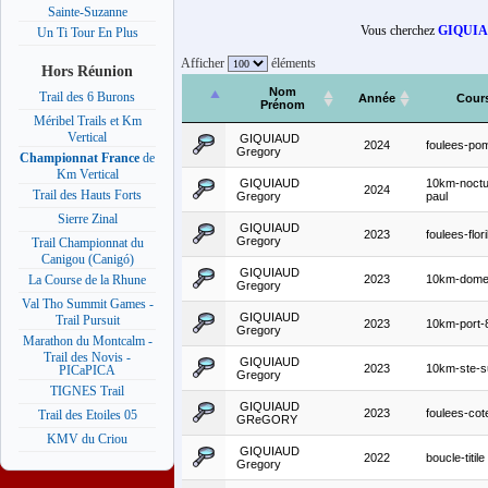
Sainte-Suzanne
Vous cherchez
GIQUIA
Un Ti Tour En Plus
Afficher
éléments
Hors Réunion
Nom
Trail des 6 Burons
Année
Cour
Prénom
Méribel Trails et Km
Vertical
GIQUIAUD
2024
foulees-po
Gregory
Championnat France
de
Km Vertical
GIQUIAUD
10km-noctu
2024
Trail des Hauts Forts
Gregory
paul
Sierre Zinal
GIQUIAUD
2023
foulees-flor
Gregory
Trail Championnat du
Canigou (Canigó)
GIQUIAUD
2023
10km-dome
La Course de la Rhune
Gregory
Val Tho Summit Games -
GIQUIAUD
Trail Pursuit
2023
10km-port-
Gregory
Marathon du Montcalm -
Trail des Novis -
GIQUIAUD
2023
10km-ste-
PICaPICA
Gregory
TIGNES Trail
GIQUIAUD
2023
foulees-cot
Trail des Etoiles 05
GReGORY
KMV du Criou
GIQUIAUD
2022
boucle-titile
Gregory