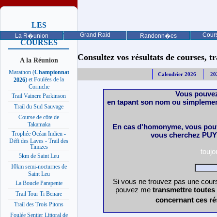
LES
PROCHAINES
Grand Raid
Cours
La R�union
Randonn�es
COURSES
Consultez vos résultats de courses, trai
A la Réunion
Marathon (
Championnat
Calendrier 2026
20
) et Foulées de la
2026
Corniche
Vous pouvez
Trail Vaincre Parkinson
en tapant son nom ou simplemen
Trail du Sud Sauvage
Course de côte de
Takamaka
En cas d'homonyme, vous pouv
Trophée Océan Indien -
vous cherchez PUY 
Défi des Laves - Trail des
Timizes
touj
5km de Saint Leu
10km semi-nocturnes de
Saint Leu
Si vous ne trouvez pas une cours
La Boucle Parapente
pouvez me
transmettre toutes
Trail Tour Ti Benare
concernant ces ré
Trail des Trois Pitons
Foulée Sentier Littoral de